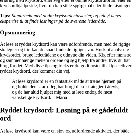
erfaring med krydsord, eller søg efter et online krydsordforum eller en
krydsordhjælpeside, hvor du kan stille spørgsmål eller finde løsninger.
Tips:
Samarbejd med andre krydsordentusiaster, og udnyt deres
ekspertise til at finde løsninger på de sværeste ledetråde.
Opsummering
At løse et ryddet krydsord kan være udfordrende, men med de rigtige
strategier og trin kan du snart finde de rigtige svar. Husk at analysere
krydsordet, bruge ledetrådene og udnytte din viden. Kig efter mønstre
og sammenhænge mellem ordene og søg hjælp fra andre, hvis du har
brug for det. Med disse tips og tricks er du godt rustet til at løse ethvert
ryddet krydsord, der kommer din vej.
At løse krydsord er en fantastisk måde at træne hjernen på
og holde den skarp. Jeg har brugt disse strategier i årevis,
og de har altid hjulpet mig med at løse endog de mest
vanskelige krydsord. – Maria
Ryddet krydsord: Løsning på et gådefuldt
ord
At løse krydsord kan være en sjov og udfordrende aktivitet, der både