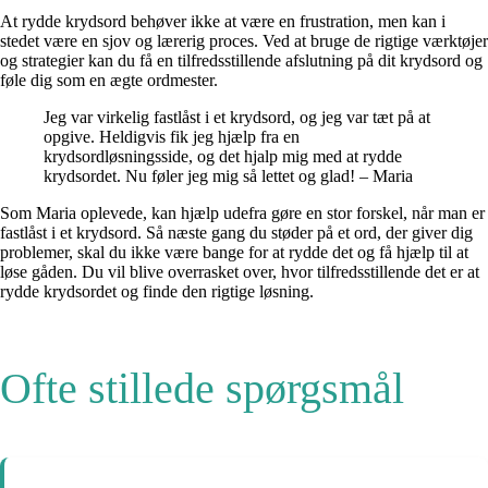
At rydde krydsord behøver ikke at være en frustration, men kan i
stedet være en sjov og lærerig proces. Ved at bruge de rigtige værktøjer
og strategier kan du få en tilfredsstillende afslutning på dit krydsord og
føle dig som en ægte ordmester.
Jeg var virkelig fastlåst i et krydsord, og jeg var tæt på at
opgive. Heldigvis fik jeg hjælp fra en
krydsordløsningsside, og det hjalp mig med at rydde
krydsordet. Nu føler jeg mig så lettet og glad! – Maria
Som Maria oplevede, kan hjælp udefra gøre en stor forskel, når man er
fastlåst i et krydsord. Så næste gang du støder på et ord, der giver dig
problemer, skal du ikke være bange for at rydde det og få hjælp til at
løse gåden. Du vil blive overrasket over, hvor tilfredsstillende det er at
rydde krydsordet og finde den rigtige løsning.
Ofte stillede spørgsmål