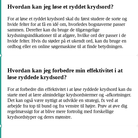
Hvordan kan jeg løse et ryddet krydsord?
For at løse et ryddet krydsord skal du først studere de sorte og
hvide felter for at få en idé om, hvorledes bogstaverne passer
sammen. Derefter kan du bruge de tilgængelige
krydsningsindikationer til at afgøre, hvilke ord der passer i de
hvide felter. Hvis du støder på et ukendt ord, kan du bruge en
ordbog eller en online søgemaskine til at finde betydningen.
Hvordan kan jeg forbedre min effektivitet i at
løse ryddede krydsord?
For at forbedre din effektivitet i at løse ryddede krydsord kan du
starte med at lære almindelige krydsordstermer og -afkortninger.
Det kan også være nyttigt at udvikle en strategi, fx ved at
arbejde fra top til bund og fra venstre til højre. Prøv at øve dig
regelmæssigt for at blive mere fortrolig med forskellige
krydsordstyper og deres mønstre.