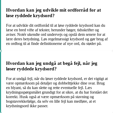
Hvordan kan jeg udvikle mit ordforråd for at
løse ryddede krydsord?
For at udvikle dit ordforråd til at løse ryddede krydsord kan du
læse en bred vifte af tekster, herunder bøger, tidsskrifter og
aviser. Notér ukendte ord undervejs og opslå dem senere for at
lære deres betydning. Løs regelmæssigt krydsord og gør brug af
en ordbog til at finde definitionerne af nye ord, du støder på.
Hvordan kan jeg undgå at begå fejl, når jeg
løser ryddede krydsord?
For at undgå fejl, når du løser ryddede krydsord, er det vigtigt at
være opmærksom på detaljer og dobbelttjekke dine svar. Brug
en blyant, så du kan slette og rette eventuelle fejl. Læs
krydningsspørgsmålet grundigt for at sikre, at du har forstået det
korrekt. Husk også at være opmærksom på stavning og
bogstavrekkefølge, da selv en lille fejl kan medføre, at et
krydsningsord ikke passer.