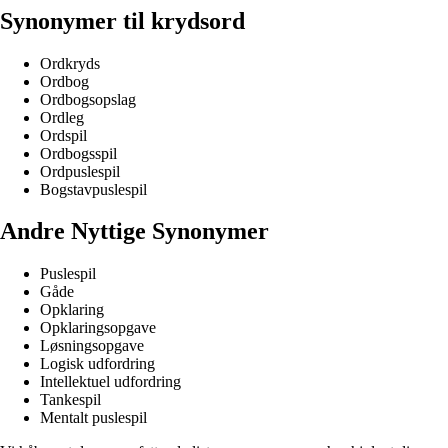
Synonymer til krydsord
Ordkryds
Ordbog
Ordbogsopslag
Ordleg
Ordspil
Ordbogsspil
Ordpuslespil
Bogstavpuslespil
Andre Nyttige Synonymer
Puslespil
Gåde
Opklaring
Opklaringsopgave
Løsningsopgave
Logisk udfordring
Intellektuel udfordring
Tankespil
Mentalt puslespil