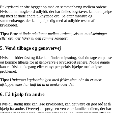
Et krydsord er ofte bygget op med en sammenhæng mellem ordene.
Hvis du har nogle ord udfyldt, der har fælles bogstaver, kan det hjælpe
dig med at finde andre tilknyttede ord. Se efter mønstre og
sammenhænge, der kan hjælpe dig med at udfylde resten af
krydsordet.
Tips:
Prøv at finde relationer mellem ordene, såsom modsætninger
eller ord, der hører til den samme kategori.
5. Vend tilbage og genovervej
Hvis du sidder fast og ikke kan finde en løsning, skal du tage en pause
og komme tilbage for at genoverveje krydsordet senere. Nogle gange
kan en frisk tankegang eller et nyt perspektiv hjælpe med at løse
problemet.
Tips:
Undersøg krydsordet igen med friske øjne, når du er mere
afslappet eller har haft tid til at tænke over det.
6. Få hjælp fra andre
Hvis du stadig ikke kan løse krydsordet, kan det være en god idé at få
hjælp fra andre. Overvej at spørge en ven eller familiemedlem, der har