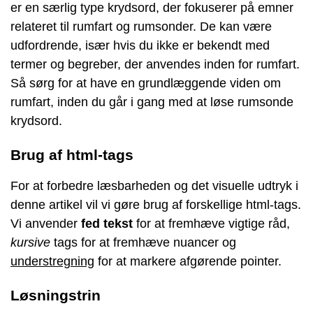
er en særlig type krydsord, der fokuserer på emner
relateret til rumfart og rumsonder. De kan være
udfordrende, især hvis du ikke er bekendt med
termer og begreber, der anvendes inden for rumfart.
Så sørg for at have en grundlæggende viden om
rumfart, inden du går i gang med at løse rumsonde
krydsord.
Brug af html-tags
For at forbedre læsbarheden og det visuelle udtryk i
denne artikel vil vi gøre brug af forskellige html-tags.
Vi anvender
fed tekst
for at fremhæve vigtige råd,
kursive
tags for at fremhæve nuancer og
understregning
for at markere afgørende pointer.
Løsningstrin