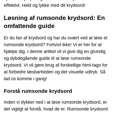
effektivt. Held og lykke med dit krydsord!
Løsning af rumsonde krydsord: En
omfattende guide
Er du fan af krydsord og har du svært ved at løse et
rumsonde krydsord? Fortvivl ikke! Vi er her for at
hjælpe dig. I denne artikel vil vi give dig en grundig
og dybdegående guide til at løse rumsonde
krydsord. Vi vil gøre brug af forskellige html-tags for
at forbedre læsbarheden og det visuelle udtryk. Så
lad os komme i gang!
Forstå rumsonde krydsord
Inden vi dykker ned i at løse rumsonde krydsord, er
det vigtigt at forstå, hvad de er. Rumsonde krydsord