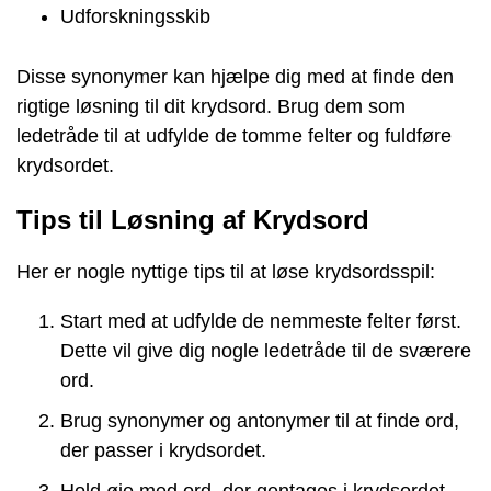
Udforskningsskib
Disse synonymer kan hjælpe dig med at finde den
rigtige løsning til dit krydsord. Brug dem som
ledetråde til at udfylde de tomme felter og fuldføre
krydsordet.
Tips til Løsning af Krydsord
Her er nogle nyttige tips til at løse krydsordsspil:
Start med at udfylde de nemmeste felter først.
Dette vil give dig nogle ledetråde til de sværere
ord.
Brug synonymer og antonymer til at finde ord,
der passer i krydsordet.
Hold øje med ord, der gentages i krydsordet.