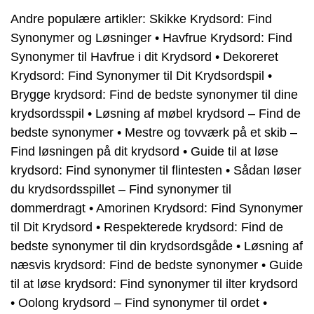
Andre populære artikler:
Skikke Krydsord: Find
Synonymer og Løsninger
•
Havfrue Krydsord: Find
Synonymer til Havfrue i dit Krydsord
•
Dekoreret
Krydsord: Find Synonymer til Dit Krydsordspil
•
Brygge krydsord: Find de bedste synonymer til dine
krydsordsspil
•
Løsning af møbel krydsord – Find de
bedste synonymer
•
Mestre og tovværk på et skib –
Find løsningen på dit krydsord
•
Guide til at løse
krydsord: Find synonymer til flintesten
•
Sådan løser
du krydsordsspillet – Find synonymer til
dommerdragt
•
Amorinen Krydsord: Find Synonymer
til Dit Krydsord
•
Respekterede krydsord: Find de
bedste synonymer til din krydsordsgåde
•
Løsning af
næsvis krydsord: Find de bedste synonymer
•
Guide
til at løse krydsord: Find synonymer til ilter krydsord
•
Oolong krydsord – Find synonymer til ordet
•