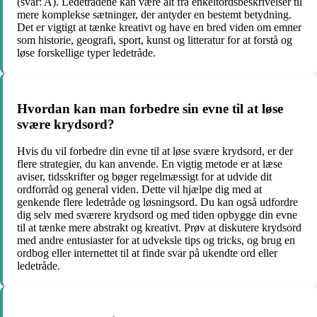
(svar: A). Ledetrådene kan være alt fra enkeltordsbeskrivelser til
mere komplekse sætninger, der antyder en bestemt betydning.
Det er vigtigt at tænke kreativt og have en bred viden om emner
som historie, geografi, sport, kunst og litteratur for at forstå og
løse forskellige typer ledetråde.
Hvordan kan man forbedre sin evne til at løse
svære krydsord?
Hvis du vil forbedre din evne til at løse svære krydsord, er der
flere strategier, du kan anvende. En vigtig metode er at læse
aviser, tidsskrifter og bøger regelmæssigt for at udvide dit
ordforråd og general viden. Dette vil hjælpe dig med at
genkende flere ledetråde og løsningsord. Du kan også udfordre
dig selv med sværere krydsord og med tiden opbygge din evne
til at tænke mere abstrakt og kreativt. Prøv at diskutere krydsord
med andre entusiaster for at udveksle tips og tricks, og brug en
ordbog eller internettet til at finde svar på ukendte ord eller
ledetråde.