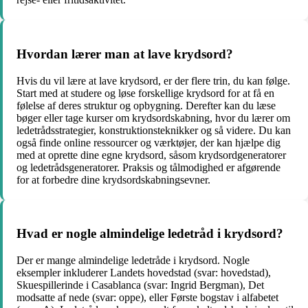
Hvordan lærer man at lave krydsord?
Hvis du vil lære at lave krydsord, er der flere trin, du kan følge.
Start med at studere og løse forskellige krydsord for at få en
følelse af deres struktur og opbygning. Derefter kan du læse
bøger eller tage kurser om krydsordskabning, hvor du lærer om
ledetrådsstrategier, konstruktionsteknikker og så videre. Du kan
også finde online ressourcer og værktøjer, der kan hjælpe dig
med at oprette dine egne krydsord, såsom krydsordgeneratorer
og ledetrådsgeneratorer. Praksis og tålmodighed er afgørende
for at forbedre dine krydsordskabningsevner.
Hvad er nogle almindelige ledetråd i krydsord?
Der er mange almindelige ledetråde i krydsord. Nogle
eksempler inkluderer Landets hovedstad (svar: hovedstad),
Skuespillerinde i Casablanca (svar: Ingrid Bergman), Det
modsatte af nede (svar: oppe), eller Første bogstav i alfabetet