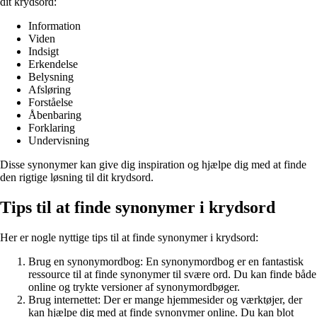
dit krydsord:
Information
Viden
Indsigt
Erkendelse
Belysning
Afsløring
Forståelse
Åbenbaring
Forklaring
Undervisning
Disse synonymer kan give dig inspiration og hjælpe dig med at finde
den rigtige løsning til dit krydsord.
Tips til at finde synonymer i krydsord
Her er nogle nyttige tips til at finde synonymer i krydsord:
Brug en synonymordbog: En synonymordbog er en fantastisk
ressource til at finde synonymer til svære ord. Du kan finde både
online og trykte versioner af synonymordbøger.
Brug internettet: Der er mange hjemmesider og værktøjer, der
kan hjælpe dig med at finde synonymer online. Du kan blot