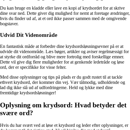
Du kan bruge en kladde eller lave en kopi af krydsordet for at skrive
dine svar ned. Dette giver dig mulighed for nemt at foretage ændringer,
hvis du finder ud af, at et ord ikke passer sammen med de omgivende
bogstaver.
Udvid Dit Videnområde
En fantastisk måde at forbedre dine krydsordsløsningsevner på er at
udvide dit videnområde. Læs bøger, artikler og aviser regelmæssigt for
at styrke dit ordforråd og blive mere fortrolig med forskellige emner.
Dette vil give dig flere muligheder for at genkende ledetråde og løse
ord, der er specifikke for visse felter.
Med disse oplysninger og tips på plads er du godt rustet til at tackle
ethvert krydsord, der kommer din vej. Vær tålmodig, udholdende og
lad dig ikke slå ud af udfordringerne. Held og lykke med dine
fremtidige krydsordsløsninger!
Oplysning om krydsord: Hvad betyder det
svære ord?
Hvis du har svært ved at løse et krydsord og leder efter oplysninger, er