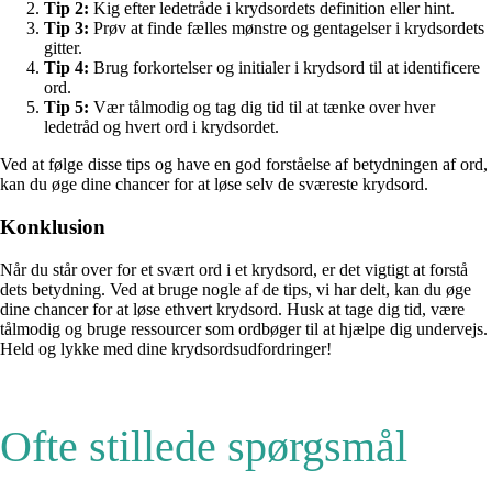
Tip 2:
Kig efter ledetråde i krydsordets definition eller hint.
Tip 3:
Prøv at finde fælles mønstre og gentagelser i krydsordets
gitter.
Tip 4:
Brug forkortelser og initialer i krydsord til at identificere
ord.
Tip 5:
Vær tålmodig og tag dig tid til at tænke over hver
ledetråd og hvert ord i krydsordet.
Ved at følge disse tips og have en god forståelse af betydningen af ​​ord,
kan du øge dine chancer for at løse selv de sværeste krydsord.
Konklusion
Når du står over for et svært ord i et krydsord, er det vigtigt at forstå
dets betydning. Ved at bruge nogle af de tips, vi har delt, kan du øge
dine chancer for at løse ethvert krydsord. Husk at tage dig tid, være
tålmodig og bruge ressourcer som ordbøger til at hjælpe dig undervejs.
Held og lykke med dine krydsordsudfordringer!
Ofte stillede spørgsmål