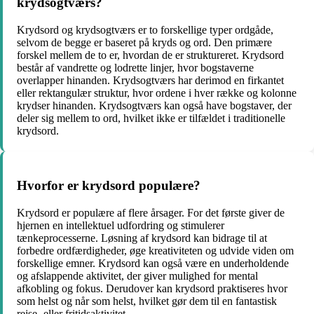
krydsogtværs?
Krydsord og krydsogtværs er to forskellige typer ordgåde,
selvom de begge er baseret på kryds og ord. Den primære
forskel mellem de to er, hvordan de er struktureret. Krydsord
består af vandrette og lodrette linjer, hvor bogstaverne
overlapper hinanden. Krydsogtværs har derimod en firkantet
eller rektangulær struktur, hvor ordene i hver række og kolonne
krydser hinanden. Krydsogtværs kan også have bogstaver, der
deler sig mellem to ord, hvilket ikke er tilfældet i traditionelle
krydsord.
Hvorfor er krydsord populære?
Krydsord er populære af flere årsager. For det første giver de
hjernen en intellektuel udfordring og stimulerer
tænkeprocesserne. Løsning af krydsord kan bidrage til at
forbedre ordfærdigheder, øge kreativiteten og udvide viden om
forskellige emner. Krydsord kan også være en underholdende
og afslappende aktivitet, der giver mulighed for mental
afkobling og fokus. Derudover kan krydsord praktiseres hvor
som helst og når som helst, hvilket gør dem til en fantastisk
rejse- eller fritidsaktivitet.