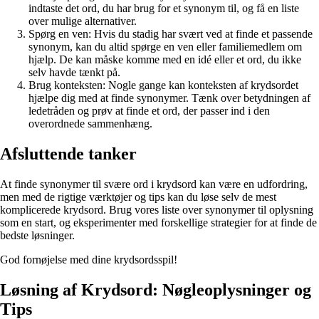
indtaste det ord, du har brug for et synonym til, og få en liste
over mulige alternativer.
Spørg en ven: Hvis du stadig har svært ved at finde et passende
synonym, kan du altid spørge en ven eller familiemedlem om
hjælp. De kan måske komme med en idé eller et ord, du ikke
selv havde tænkt på.
Brug konteksten: Nogle gange kan konteksten af krydsordet
hjælpe dig med at finde synonymer. Tænk over betydningen af
ledetråden og prøv at finde et ord, der passer ind i den
overordnede sammenhæng.
Afsluttende tanker
At finde synonymer til svære ord i krydsord kan være en udfordring,
men med de rigtige værktøjer og tips kan du løse selv de mest
komplicerede krydsord. Brug vores liste over synonymer til oplysning
som en start, og eksperimenter med forskellige strategier for at finde de
bedste løsninger.
God fornøjelse med dine krydsordsspil!
Løsning af Krydsord: Nøgleoplysninger og
Tips