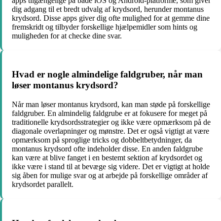
apps tilgængelige på både iOS og Android-platforme, som giver
dig adgang til et bredt udvalg af krydsord, herunder montanus
krydsord. Disse apps giver dig ofte mulighed for at gemme dine
fremskridt og tilbyder forskellige hjælpemidler som hints og
muligheden for at checke dine svar.
Hvad er nogle almindelige faldgruber, når man
løser montanus krydsord?
Når man løser montanus krydsord, kan man støde på forskellige
faldgruber. En almindelig faldgrube er at fokusere for meget på
traditionelle krydsordsstrategier og ikke være opmærksom på de
diagonale overlapninger og mønstre. Det er også vigtigt at være
opmærksom på sproglige tricks og dobbeltbetydninger, da
montanus krydsord ofte indeholder disse. En anden faldgrube
kan være at blive fanget i en bestemt sektion af krydsordet og
ikke være i stand til at bevæge sig videre. Det er vigtigt at holde
sig åben for mulige svar og at arbejde på forskellige områder af
krydsordet parallelt.