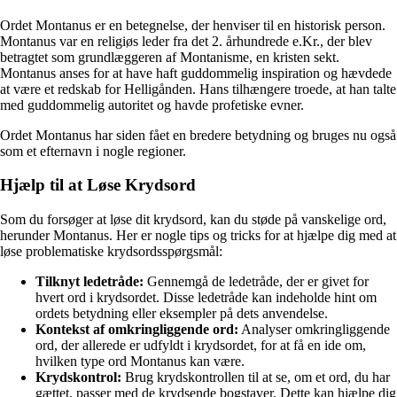
Ordet Montanus er en betegnelse, der henviser til en historisk person.
Montanus var en religiøs leder fra det 2. århundrede e.Kr., der blev
betragtet som grundlæggeren af Montanisme, en kristen sekt.
Montanus anses for at have haft guddommelig inspiration og hævdede
at være et redskab for Helligånden. Hans tilhængere troede, at han talte
med guddommelig autoritet og havde profetiske evner.
Ordet Montanus har siden fået en bredere betydning og bruges nu også
som et efternavn i nogle regioner.
Hjælp til at Løse Krydsord
Som du forsøger at løse dit krydsord, kan du støde på vanskelige ord,
herunder Montanus. Her er nogle tips og tricks for at hjælpe dig med at
løse problematiske krydsordsspørgsmål:
Tilknyt ledetråde:
Gennemgå de ledetråde, der er givet for
hvert ord i krydsordet. Disse ledetråde kan indeholde hint om
ordets betydning eller eksempler på dets anvendelse.
Kontekst af omkringliggende ord:
Analyser omkringliggende
ord, der allerede er udfyldt i krydsordet, for at få en ide om,
hvilken type ord Montanus kan være.
Krydskontrol:
Brug krydskontrollen til at se, om et ord, du har
gættet, passer med de krydsende bogstaver. Dette kan hjælpe dig