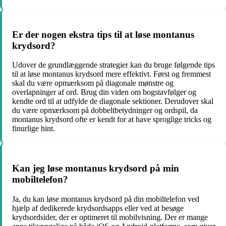
Er der nogen ekstra tips til at løse montanus
krydsord?
Udover de grundlæggende strategier kan du bruge følgende tips
til at løse montanus krydsord mere effektivt. Først og fremmest
skal du være opmærksom på diagonale mønstre og
overlapninger af ord. Brug din viden om bogstavfølger og
kendte ord til at udfylde de diagonale sektioner. Derudover skal
du være opmærksom på dobbeltbetydninger og ordspil, da
montanus krydsord ofte er kendt for at have sproglige tricks og
finurlige hint.
Kan jeg løse montanus krydsord på min
mobiltelefon?
Ja, du kan løse montanus krydsord på din mobiltelefon ved
hjælp af dedikerede krydsordsapps eller ved at besøge
krydsordsider, der er optimeret til mobilvisning. Der er mange