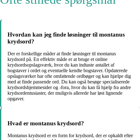
Hvordan kan jeg finde løsninger til montanus
krydsord?
Der er forskellige måder at finde løsninger til montanus
krydsord på. En effektiv måde er at bruge et online
krydsordsopslagsværk, hvor du kan indtaste antallet af
bogstaver i ordet og eventuelle kendte bogstaver. Opdaterede
opslagsværker har ofte omfattende ordbøger og kan hjælpe dig
med at finde passende ord. Du kan også besøge specialiserede
krydsordshjemmesider og -fora, hvor du kan få hjælp fra andre
krydsordentusiaster, der muligvis allerede har løst lignende
opgaver.
Hvad er montanus krydsord?
Montanus krydsord er en form for krydsord, der er opkaldt efter