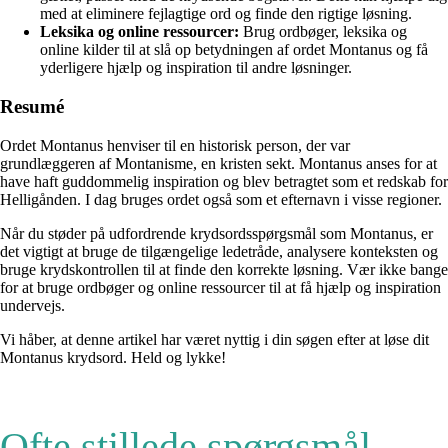
med at eliminere fejlagtige ord og finde den rigtige løsning.
Leksika og online ressourcer:
Brug ordbøger, leksika og
online kilder til at slå op betydningen af ordet Montanus og få
yderligere hjælp og inspiration til andre løsninger.
Resumé
Ordet Montanus henviser til en historisk person, der var
grundlæggeren af Montanisme, en kristen sekt. Montanus anses for at
have haft guddommelig inspiration og blev betragtet som et redskab for
Helligånden. I dag bruges ordet også som et efternavn i visse regioner.
Når du støder på udfordrende krydsordsspørgsmål som Montanus, er
det vigtigt at bruge de tilgængelige ledetråde, analysere konteksten og
bruge krydskontrollen til at finde den korrekte løsning. Vær ikke bange
for at bruge ordbøger og online ressourcer til at få hjælp og inspiration
undervejs.
Vi håber, at denne artikel har været nyttig i din søgen efter at løse dit
Montanus krydsord. Held og lykke!
Ofte stillede spørgsmål