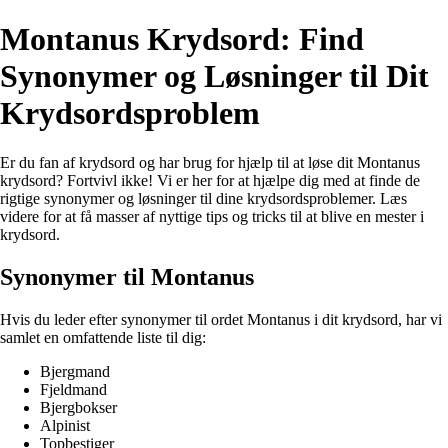
Montanus Krydsord: Find
Synonymer og Løsninger til Dit
Krydsordsproblem
Er du fan af krydsord og har brug for hjælp til at løse dit Montanus
krydsord? Fortvivl ikke! Vi er her for at hjælpe dig med at finde de
rigtige synonymer og løsninger til dine krydsordsproblemer. Læs
videre for at få masser af nyttige tips og tricks til at blive en mester i
krydsord.
Synonymer til Montanus
Hvis du leder efter synonymer til ordet Montanus i dit krydsord, har vi
samlet en omfattende liste til dig:
Bjergmand
Fjeldmand
Bjergbokser
Alpinist
Topbestiger