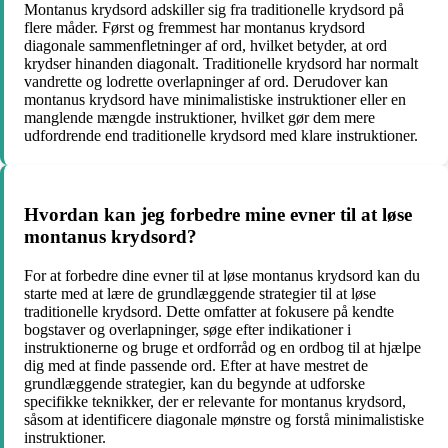
Montanus krydsord adskiller sig fra traditionelle krydsord på
flere måder. Først og fremmest har montanus krydsord
diagonale sammenfletninger af ord, hvilket betyder, at ord
krydser hinanden diagonalt. Traditionelle krydsord har normalt
vandrette og lodrette overlapninger af ord. Derudover kan
montanus krydsord have minimalistiske instruktioner eller en
manglende mængde instruktioner, hvilket gør dem mere
udfordrende end traditionelle krydsord med klare instruktioner.
Hvordan kan jeg forbedre mine evner til at løse
montanus krydsord?
For at forbedre dine evner til at løse montanus krydsord kan du
starte med at lære de grundlæggende strategier til at løse
traditionelle krydsord. Dette omfatter at fokusere på kendte
bogstaver og overlapninger, søge efter indikationer i
instruktionerne og bruge et ordforråd og en ordbog til at hjælpe
dig med at finde passende ord. Efter at have mestret de
grundlæggende strategier, kan du begynde at udforske
specifikke teknikker, der er relevante for montanus krydsord,
såsom at identificere diagonale mønstre og forstå minimalistiske
instruktioner.