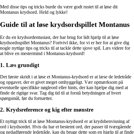
Med disse tips og tricks burde du være godt rustet til at løse dit
Montanus krydsord. Held og lykke!
Guide til at løse krydsordspillet Montanus
Er du en krydsordentusiast, der har brug for lidt hjælp til at løse
krydsordsspillet Montanus? Fortvivl ikke, for vi er her for at give dig
nogle nyttige tips og tricks til at tackle dette sjove spil. Læs videre for
at blive en mestermind i Montanus-krydsord!
1. Læs grundigt
Det første skridt i at løse et Montanus-krydsord er at læse de ledetråde
og opgaver, der er givet meget omhyggeligt. Vær opmærksom på
eventuelle specifikke nøgleord eller hints, der kan hjælpe dig med at
finde de rigtige svar. Tag dig tid til at forstå betydningen af ​​hvert
spørgsmål, før du fortsætter.
2. Krydsreference og kig efter mønstre
Et nyttigt trick til at løse Montanus-krydsord er at krydshenvisning af
ord i krydsordet. Hvis du har et bestemt ord, der passer til tværgående
og nedadførende ledetråde, kan du bruge dette som en hjælp til at finde