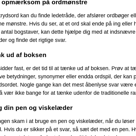
r opmærksom på ordmønstre
krydsord kan du finde ledetråde, der afslører ordbøger el
e mønstre. Hvis du ser, at et ord skal ende på ing eller 
antal bogstaver, kan dette hjælpe dig med at indsnævre
er og finde det rigtige svar.
k ud af boksen
idder fast, er det tid til at tænke ud af boksen. Prøv at 
ive betydninger, synonymer eller endda ordspil, der kan 
rydsordet. Nogle gange kan det mest åbenlyse svar være 
å vær ikke bange for at tænke udenfor de traditionelle r
g din pen og viskelæder
ngen skam i at bruge en pen og viskelæder, når du løser
. Hvis du er sikker på et svar, så sæt det med en pen. H