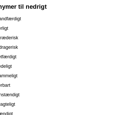
ymer til nedrigt
andfærdigt
ligt
rræderisk
dragerisk
tfærdigt
deligt
ammeligt
rbart
nstændigt
agteligt
ændigt