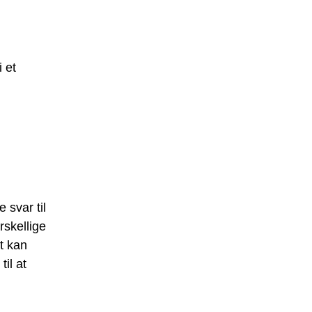
 et
 svar til
rskellige
et kan
il at