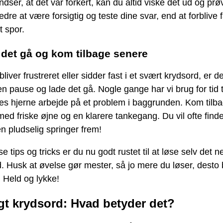
ndser, at det var forkert, kan du altid viske det ud og prø
edre at være forsigtig og teste dine svar, end at forblive f
t spor.
 det gå og kom tilbage senere
bliver frustreret eller sidder fast i et svært krydsord, er d
en pause og lade det gå. Nogle gange har vi brug for tid ti
es hjerne arbejde på et problem i baggrunden. Kom tilb
ed friske øjne og en klarere tankegang. Du vil ofte finde
n pludselig springer frem!
e tips og tricks er du nu godt rustet til at løse selv det n
. Husk at øvelse gør mester, så jo mere du løser, desto 
. Held og lykke!
gt krydsord: Hvad betyder det?