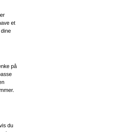
ler
have et
 dine
tænke på
passe
en
ammer.
vis du