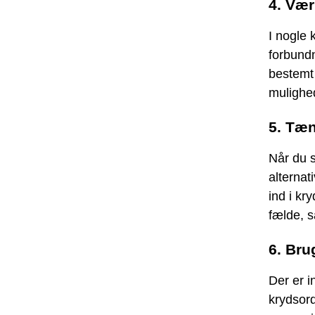
4. Væ
I nogle 
forbundn
bestemt 
mulighed
5. Tæn
Når du s
alternat
ind i k
fælde, s
6. Bru
Der er i
krydsord