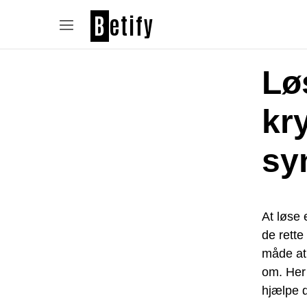
B
etify
Lø
kr
sy
At løse
de rette
måde at 
om. Her 
hjælpe d