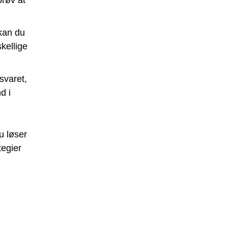
 kan du
kellige
svaret,
d i
u løser
tegier