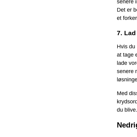
senere i
Det er b
et forker
7. Lad
Hvis du 
at tage 
lade vor
senere m
løsninge
Med diss
krydsord
du blive
Nedri