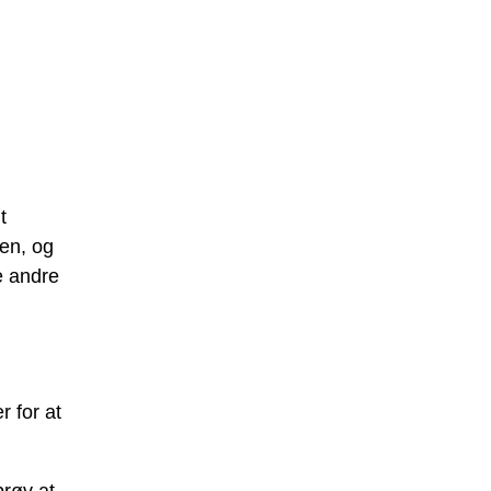
t
ten, og
e andre
 for at
prøv at