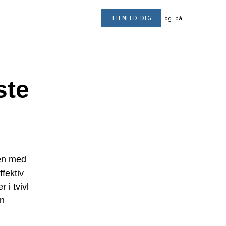
TILMELD DIG
Log på
ste
men med
ffektiv
 i tvivl
an