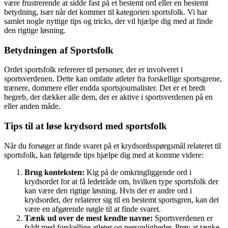
være frustrerende at sidde fast på et bestemt ord eller en bestemt
betydning, især når det kommer til kategorien sportsfolk. Vi har
samlet nogle nyttige tips og tricks, der vil hjælpe dig med at finde
den rigtige løsning.
Betydningen af Sportsfolk
Ordet sportsfolk refererer til personer, der er involveret i
sportsverdenen. Dette kan omfatte atleter fra forskellige sportsgrene,
trænere, dommere eller endda sportsjournalister. Det er et bredt
begreb, der dækker alle dem, der er aktive i sportsverdenen på en
eller anden måde.
Tips til at løse krydsord med sportsfolk
Når du forsøger at finde svaret på et krydsordsspørgsmål relateret til
sportsfolk, kan følgende tips hjælpe dig med at komme videre:
Brug konteksten:
Kig på de omkringliggende ord i
krydsordet for at få ledetråde om, hvilken type sportsfolk der
kan være den rigtige løsning. Hvis der er andre ord i
krydsordet, der relaterer sig til en bestemt sportsgren, kan det
være en afgørende nøgle til at finde svaret.
Tænk ud over de mest kendte navne:
Sportsverdenen er
fyldt med forskellige atleter og personligheder. Prøv at tænke