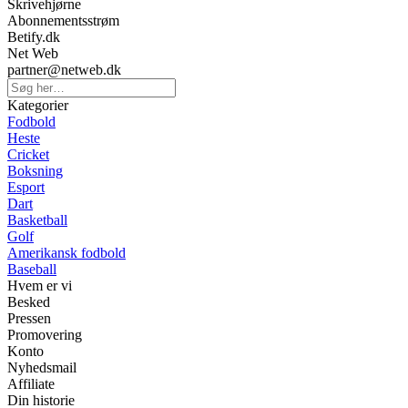
Skrivehjørne
Abonnementsstrøm
Betify.dk
Net Web
partner@netweb.dk
Kategorier
Fodbold
Heste
Cricket
Boksning
Esport
Dart
Basketball
Golf
Amerikansk fodbold
Baseball
Hvem er vi
Besked
Pressen
Promovering
Konto
Nyhedsmail
Affiliate
Din historie