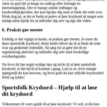
være en god idé at bruge en ordbog eller foretage en
internetsøgning. Der er mange online ordbøger og
krydsordhjælpesider, der kan hjælpe dig med at finde det rette svar.
Husk dog på, at det er bedst at prøve at løse krydsord så meget som
muligt uden hjælp for at udfordre dig selv og øge din viden.
6. Praksis gør mester
Endelig er det vigtigt at huske, at praksis gør mester. Jo mere du
løser sportsfolk krydsord, desto bedre bliver du til at finde de rette
svar og genkende ledetråde. Så sørg for at gøre det til en
regelmæssig aktivitet og udfordre dig selv med forskellige
sværhedsgrader.
Nu hvor du har nogle nyttige tips og tricks til at løse sportsfolk
krydsord, er det tid til at komme i gang. Lad os se, hvor mange
spørgsmål du kan besvare, og hvor godt du kan udfylde krydsordet!
Held og lykke!
Sportsfolk Krydsord – Hjælp til at løse
dit krydsord
Velkommen til vores guide til at løse krydsord. Vi ved, at det kan