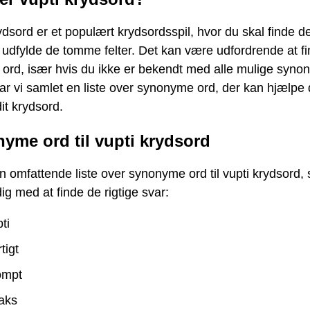
ydsord er et populært krydsordsspil, hvor du skal finde de
at udfylde de tomme felter. Det kan være udfordrende at f
 ord, især hvis du ikke er bekendt med alle mulige syno
ar vi samlet en liste over synonyme ord, der kan hjælpe
dit krydsord.
yme ord til vupti krydsord
n omfattende liste over synonyme ord til vupti krydsord,
ig med at finde de rigtige svar:
ti
tigt
ompt
aks