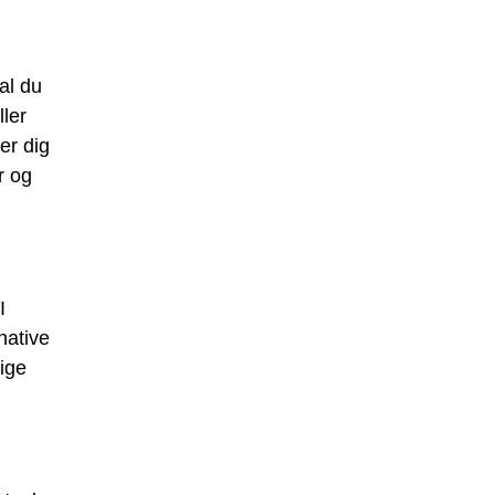
al du
ller
er dig
r og
I
native
lige