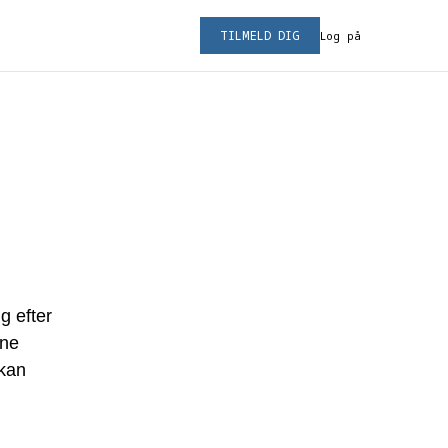
TILMELD DIG
Log på
g efter
nne
 kan