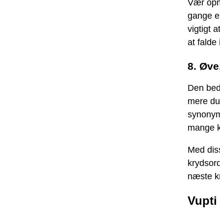
Vær opm
gange er
vigtigt 
at falde
8. Øve
Den beds
mere du 
synonyme
mange kr
Med diss
krydsord
næste kr
Vupti