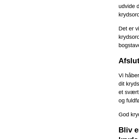
udvide d
krydsord
Det er v
krydsord
bogstave
Afslu
Vi håber
dit kryd
et svært
og fuldf
God kry
Bliv 