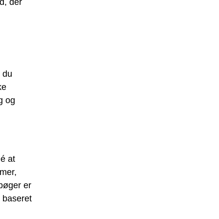
d, der
s du
ke
g og
dé at
ymer,
bøger er
 baseret