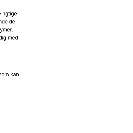
 rigtige
inde de
nymer.
 dig med
 som kan