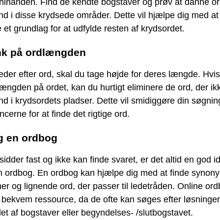
hinanden. Find de kendte bogstaver og prøv at danne or
nd i disse krydsede områder. Dette vil hjælpe dig med at
et grundlag for at udfylde resten af ​​krydsordet.
nk på ordlængden
eder efter ord, skal du tage højde for deres længde. Hvi
ængden på ordet, kan du hurtigt eliminere de ord, der ik
nd i krydsordets pladser. Dette vil smidiggøre din søgnin
cerne for at finde det rigtige ord.
g en ordbog
sidder fast og ikke kan finde svaret, er det altid en god i
n ordbog. En ordbog kan hjælpe dig med at finde synon
r og lignende ord, der passer til ledetråden. Online ord
 bekvem ressource, da de ofte kan søges efter løsninger
let af bogstaver eller begyndelses- /slutbogstavet.