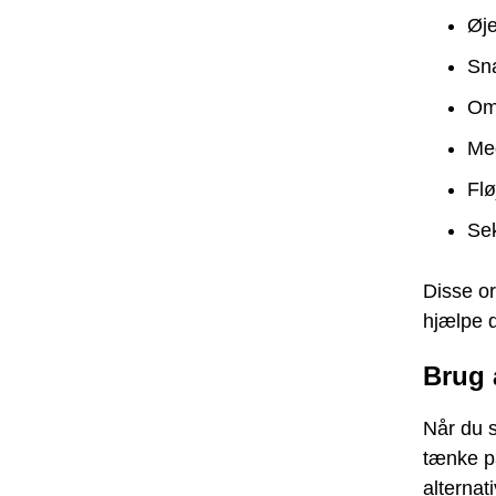
Øje
Sna
Om 
Me
Flø
Se
Disse or
hjælpe d
Brug 
Når du s
tænke p
alternat