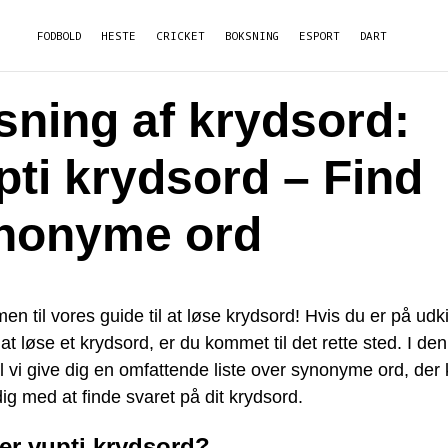
FODBOLD
HESTE
CRICKET
BOKSNING
ESPORT
DART
sning af krydsord:
pti krydsord – Find
nonyme ord
n til vores guide til at løse krydsord! Hvis du er på udki
l at løse et krydsord, er du kommet til det rette sted. I de
vil vi give dig en omfattende liste over synonyme ord, der
ig med at finde svaret på dit krydsord.
er vupti krydsord?