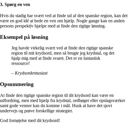
3. Spørg en ven
Hvis du stadig har svært ved at finde ud af den spanske region, kan det
være en god idé at bede en ven om hjælp. Nogle gange kan en anden
persons perspektiv hjælpe med at finde den rigtige løsning.
Eksempel på løsning
Jeg havde virkelig svært ved at finde den rigtige spanske
region til mit krydsord, men så brugte jeg krydstal, og det
hjalp mig med at finde svaret. Det er en fantastisk
ressource!
– Krydsordentusiast
Opsummering
At finde den rigtige spanske region til dit krydsord kan være en
udfordring, men med hjælp fra krydstal, ordbøger eller opslagsværker
samt gode venner kan du komme i mål. Husk at have det sjovt
undervejs og prøve forskellige strategier.
God fornøjelse med dit krydsord!