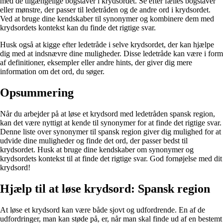
med de tilgængelige bogstaver i krydsordet. Se efter fælles bogstaver
eller mønstre, der passer til ledetråden og de andre ord i krydsordet.
Ved at bruge dine kendskaber til synonymer og kombinere dem med
krydsordets kontekst kan du finde det rigtige svar.
Husk også at kigge efter ledetråde i selve krydsordet, der kan hjælpe
dig med at indsnævre dine muligheder. Disse ledetråde kan være i form
af definitioner, eksempler eller andre hints, der giver dig mere
information om det ord, du søger.
Opsummering
Når du arbejder på at løse et krydsord med ledetråden spansk region,
kan det være nyttigt at kende til synonymer for at finde det rigtige svar.
Denne liste over synonymer til spansk region giver dig mulighed for at
udvide dine muligheder og finde det ord, der passer bedst til
krydsordet. Husk at bruge dine kendskaber om synonymer og
krydsordets kontekst til at finde det rigtige svar. God fornøjelse med dit
krydsord!
Hjælp til at løse krydsord: Spansk region
At løse et krydsord kan være både sjovt og udfordrende. En af de
udfordringer, man kan støde på, er, når man skal finde ud af en bestemt