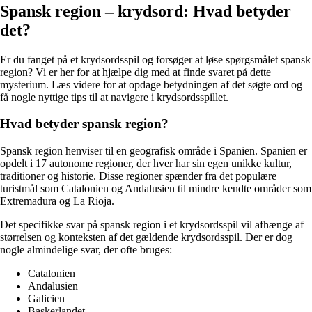
Spansk region – krydsord: Hvad betyder
det?
Er du fanget på et krydsordsspil og forsøger at løse spørgsmålet spansk
region? Vi er her for at hjælpe dig med at finde svaret på dette
mysterium. Læs videre for at opdage betydningen af det søgte ord og
få nogle nyttige tips til at navigere i krydsordsspillet.
Hvad betyder spansk region?
Spansk region henviser til en geografisk område i Spanien. Spanien er
opdelt i 17 autonome regioner, der hver har sin egen unikke kultur,
traditioner og historie. Disse regioner spænder fra det populære
turistmål som Catalonien og Andalusien til mindre kendte områder som
Extremadura og La Rioja.
Det specifikke svar på spansk region i et krydsordsspil vil afhænge af
størrelsen og konteksten af det gældende krydsordsspil. Der er dog
nogle almindelige svar, der ofte bruges:
Catalonien
Andalusien
Galicien
Baskerlandet