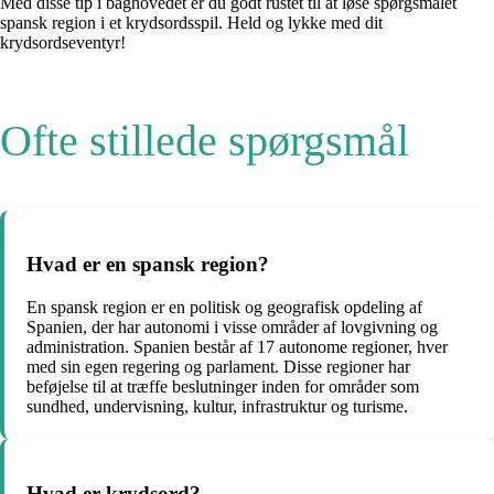
Med disse tip i baghovedet er du godt rustet til at løse spørgsmålet
spansk region i et krydsordsspil. Held og lykke med dit
krydsordseventyr!
Ofte stillede spørgsmål
Hvad er en spansk region?
En spansk region er en politisk og geografisk opdeling af
Spanien, der har autonomi i visse områder af lovgivning og
administration. Spanien består af 17 autonome regioner, hver
med sin egen regering og parlament. Disse regioner har
beføjelse til at træffe beslutninger inden for områder som
sundhed, undervisning, kultur, infrastruktur og turisme.
Hvad er krydsord?