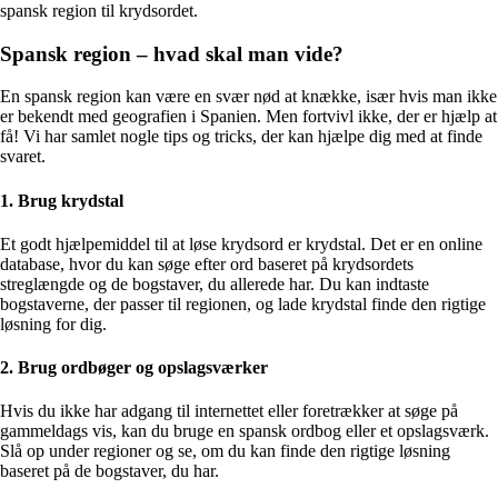
spansk region til krydsordet.
Spansk region – hvad skal man vide?
En spansk region kan være en svær nød at knække, især hvis man ikke
er bekendt med geografien i Spanien. Men fortvivl ikke, der er hjælp at
få! Vi har samlet nogle tips og tricks, der kan hjælpe dig med at finde
svaret.
1. Brug krydstal
Et godt hjælpemiddel til at løse krydsord er krydstal. Det er en online
database, hvor du kan søge efter ord baseret på krydsordets
streglængde og de bogstaver, du allerede har. Du kan indtaste
bogstaverne, der passer til regionen, og lade krydstal finde den rigtige
løsning for dig.
2. Brug ordbøger og opslagsværker
Hvis du ikke har adgang til internettet eller foretrækker at søge på
gammeldags vis, kan du bruge en spansk ordbog eller et opslagsværk.
Slå op under regioner og se, om du kan finde den rigtige løsning
baseret på de bogstaver, du har.