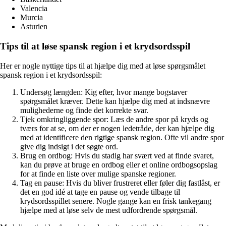
Valencia
Murcia
Asturien
Tips til at løse spansk region i et krydsordsspil
Her er nogle nyttige tips til at hjælpe dig med at løse spørgsmålet
spansk region i et krydsordsspil:
Undersøg længden: Kig efter, hvor mange bogstaver
spørgsmålet kræver. Dette kan hjælpe dig med at indsnævre
mulighederne og finde det korrekte svar.
Tjek omkringliggende spor: Læs de andre spor på kryds og
tværs for at se, om der er nogen ledetråde, der kan hjælpe dig
med at identificere den rigtige spansk region. Ofte vil andre spor
give dig indsigt i det søgte ord.
Brug en ordbog: Hvis du stadig har svært ved at finde svaret,
kan du prøve at bruge en ordbog eller et online ordbogsopslag
for at finde en liste over mulige spanske regioner.
Tag en pause: Hvis du bliver frustreret eller føler dig fastlåst, er
det en god idé at tage en pause og vende tilbage til
krydsordsspillet senere. Nogle gange kan en frisk tankegang
hjælpe med at løse selv de mest udfordrende spørgsmål.