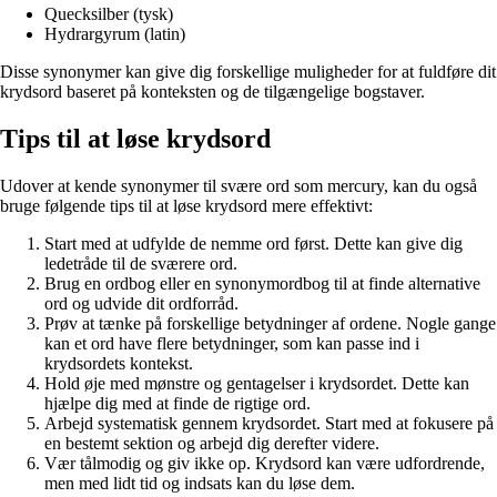
Quecksilber (tysk)
Hydrargyrum (latin)
Disse synonymer kan give dig forskellige muligheder for at fuldføre dit
krydsord baseret på konteksten og de tilgængelige bogstaver.
Tips til at løse krydsord
Udover at kende synonymer til svære ord som mercury, kan du også
bruge følgende tips til at løse krydsord mere effektivt:
Start med at udfylde de nemme ord først. Dette kan give dig
ledetråde til de sværere ord.
Brug en ordbog eller en synonymordbog til at finde alternative
ord og udvide dit ordforråd.
Prøv at tænke på forskellige betydninger af ordene. Nogle gange
kan et ord have flere betydninger, som kan passe ind i
krydsordets kontekst.
Hold øje med mønstre og gentagelser i krydsordet. Dette kan
hjælpe dig med at finde de rigtige ord.
Arbejd systematisk gennem krydsordet. Start med at fokusere på
en bestemt sektion og arbejd dig derefter videre.
Vær tålmodig og giv ikke op. Krydsord kan være udfordrende,
men med lidt tid og indsats kan du løse dem.