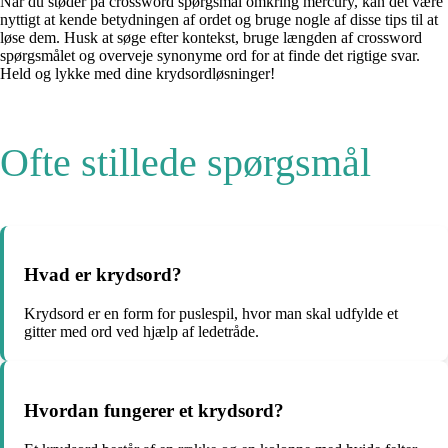
Når du støder på crossword spørgsmål omkring mercury, kan det være
nyttigt at kende betydningen af ordet og bruge nogle af disse tips til at
løse dem. Husk at søge efter kontekst, bruge længden af crossword
spørgsmålet og overveje synonyme ord for at finde det rigtige svar.
Held og lykke med dine krydsordløsninger!
Ofte stillede spørgsmål
Hvad er krydsord?
Krydsord er en form for puslespil, hvor man skal udfylde et
gitter med ord ved hjælp af ledetråde.
Hvordan fungerer et krydsord?