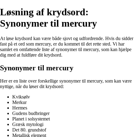
Løsning af krydsord:
Synonymer til mercury
At løse krydsord kan være både sjovt og udfordrende. Hvis du sidder
fast på et ord som mercury, er du kommet til det rette sted. Vi har
samlet en omfattende liste af synonymer til mercury, som kan hjælpe
dig med at fuldføre dit krydsord.
Synonymer til mercury
Her er en liste over forskellige synonymer til mercury, som kan være
nyttige, når du løser dit krydsord:
Kviksølv
Merkur
Hermes
Gudens budbringer
Planet i solsystemet
Græsk mytologi
Det 80. grundstof
Metallisk element