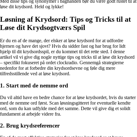
Med disse tips og synonymer i baghånden bør du være godt rustet til at
løse dit krydsord. Held og lykke!
Løsning af Krydsord: Tips og Tricks til at
Løse dit Krydsogtværs Spil
Er du en af de mange, der elsker at løse krydsord for at udfordre
hjernen og have det sjovt? Hvis du sidder fast og har brug for lidt
hjælp til dit krydsordsspil, er du kommet til det rette sted. I denne
artikel vil vi give dig nogle nyttige tips og tricks til at løse dit krydsord
– specifikt fokuseret på ordet clockradio. Gennemgå strategierne
nedenfor for at forbedre din krydsordsevne og føle dig mere
tilfredsstillende ved at løse krydsord.
1. Start med de nemme ord
Du vil altid have en bedre chance for at løse krydsordet, hvis du starter
med de nemme ord først. Scan løsningsgitteret for eventuelle kendte
ord, som du kan udfylde med det samme. Dette vil give dig et solidt
fundament at arbejde videre fra.
2. Brug krydsreferencer