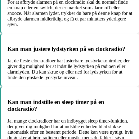
For at afbryde alarmen på en clockradio skal du normalt finde
en knap eller en switch, der er mærket som alarm off eller
snooze. Når alarmen lyder, trykker du bare på denne knap for at
afbryde alarmen midlertidigt og få et par minutters yderligere
søvn.
Kan man justere lydstyrken på en clockradio?
Ja, de fleste clockradioer har justerbare lydstyrkekontroller, der
giver dig mulighed for at indstille lydstyrken på radioen eller
alarmlyden. Du kan skrue op eller ned for lydstyrken for at
finde den ønskede lydstyrke niveau.
Kan man indstille en sleep timer på en
clockradio?
Ja, mange clockradioer har en indbygget sleep timer-funktion,
der giver dig mulighed for at indstille enheden til at slukke
automatisk efter en bestemt periode. Dette kan være nyttigt, hvis
du ønsker at høre radioen eller musik, mens du falder i søvn,