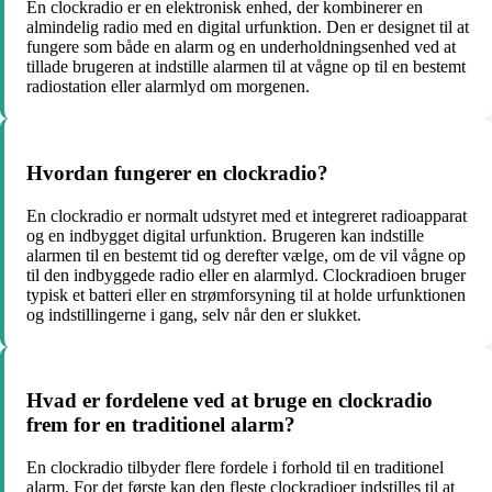
En clockradio er en elektronisk enhed, der kombinerer en
almindelig radio med en digital urfunktion. Den er designet til at
fungere som både en alarm og en underholdningsenhed ved at
tillade brugeren at indstille alarmen til at vågne op til en bestemt
radiostation eller alarmlyd om morgenen.
Hvordan fungerer en clockradio?
En clockradio er normalt udstyret med et integreret radioapparat
og en indbygget digital urfunktion. Brugeren kan indstille
alarmen til en bestemt tid og derefter vælge, om de vil vågne op
til den indbyggede radio eller en alarmlyd. Clockradioen bruger
typisk et batteri eller en strømforsyning til at holde urfunktionen
og indstillingerne i gang, selv når den er slukket.
Hvad er fordelene ved at bruge en clockradio
frem for en traditionel alarm?
En clockradio tilbyder flere fordele i forhold til en traditionel
alarm. For det første kan den fleste clockradioer indstilles til at