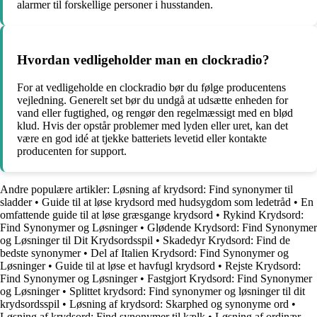
alarmer til forskellige personer i husstanden.
Hvordan vedligeholder man en clockradio?
For at vedligeholde en clockradio bør du følge producentens
vejledning. Generelt set bør du undgå at udsætte enheden for
vand eller fugtighed, og rengør den regelmæssigt med en blød
klud. Hvis der opstår problemer med lyden eller uret, kan det
være en god idé at tjekke batteriets levetid eller kontakte
producenten for support.
Andre populære artikler:
Løsning af krydsord: Find synonymer til
sladder
•
Guide til at løse krydsord med hudsygdom som ledetråd
•
En
omfattende guide til at løse græsgange krydsord
•
Rykind Krydsord:
Find Synonymer og Løsninger
•
Glødende Krydsord: Find Synonymer
og Løsninger til Dit Krydsordsspil
•
Skadedyr Krydsord: Find de
bedste synonymer
•
Del af Italien Krydsord: Find Synonymer og
Løsninger
•
Guide til at løse et havfugl krydsord
•
Rejste Krydsord:
Find Synonymer og Løsninger
•
Fastgjort Krydsord: Find Synonymer
og Løsninger
•
Splittet krydsord: Find synonymer og løsninger til dit
krydsordsspil
•
Løsning af krydsord: Skarphed og synonyme ord
•
Løsning af krydsord: Find synonymer til kælk
•
Løsning af ordinær