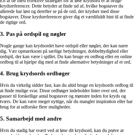
En af de mest effektive strategier for at løse krydsord er at bruge
krydsreferencer. Dette betyder at finde ud af, hvilke bogstaver du
allerede har løst og derefter se på de ord, der krydser med disse
bogstaver. Disse krydsreferencer giver dig et værdifuldt hint til at finde
de rigtige ord.
3. Pas på ordspil og nøgler
Nogle gange kan krydsordet have ordspil eller nøgler, der kan narre
dig. Vær opmærksom på særlige betydninger, dobbelttydighed eller
ordspil, der kan være i spillet. Du kan bruge en ordbog eller en online
ordbog til at hjælpe dig med at finde alternative betydninger af et ord.
4. Brug krydsords ordbøger
Hvis du virkelig sidder fast, kan du altid bruge en krydsords ordbog til
at finde mulige svar. Disse ordbøger indeholder lister over ord, der
passer til forskellige antal bogstaver og mønstre inden for kryds og
tværs. De kan være meget nyttige, når du mangler inspiration eller har
brug for at udforske flere muligheder.
5. Samarbejd med andre
Hvis du stadig har svært ved at løse dit krydsord, kan du prøve at