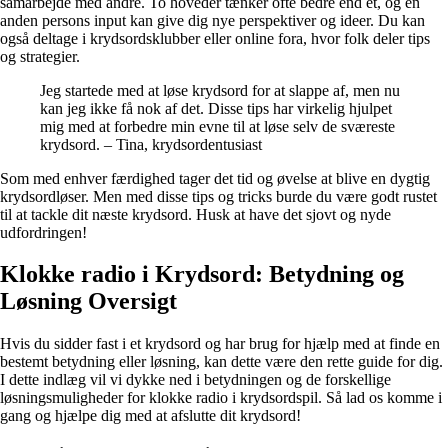
samarbejde med andre. To hoveder tænker ofte bedre end ét, og en
anden persons input kan give dig nye perspektiver og ideer. Du kan
også deltage i krydsordsklubber eller online fora, hvor folk deler tips
og strategier.
Jeg startede med at løse krydsord for at slappe af, men nu
kan jeg ikke få nok af det. Disse tips har virkelig hjulpet
mig med at forbedre min evne til at løse selv de sværeste
krydsord. – Tina, krydsordentusiast
Som med enhver færdighed tager det tid og øvelse at blive en dygtig
krydsordløser. Men med disse tips og tricks burde du være godt rustet
til at tackle dit næste krydsord. Husk at have det sjovt og nyde
udfordringen!
Klokke radio i Krydsord: Betydning og
Løsning Oversigt
Hvis du sidder fast i et krydsord og har brug for hjælp med at finde en
bestemt betydning eller løsning, kan dette være den rette guide for dig.
I dette indlæg vil vi dykke ned i betydningen og de forskellige
løsningsmuligheder for klokke radio i krydsordspil. Så lad os komme i
gang og hjælpe dig med at afslutte dit krydsord!