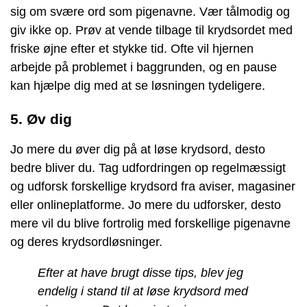
sig om svære ord som pigenavne. Vær tålmodig og
giv ikke op. Prøv at vende tilbage til krydsordet med
friske øjne efter et stykke tid. Ofte vil hjernen
arbejde på problemet i baggrunden, og en pause
kan hjælpe dig med at se løsningen tydeligere.
5. Øv dig
Jo mere du øver dig på at løse krydsord, desto
bedre bliver du. Tag udfordringen op regelmæssigt
og udforsk forskellige krydsord fra aviser, magasiner
eller onlineplatforme. Jo mere du udforsker, desto
mere vil du blive fortrolig med forskellige pigenavne
og deres krydsordløsninger.
Efter at have brugt disse tips, blev jeg
endelig i stand til at løse krydsord med