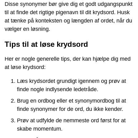
Disse synonymer bør give dig et godt udgangspunkt
til at finde det rigtige pigenavn til dit krydsord. Husk
at tænke på konteksten og længden af ordet, når du
vælger en løsning.
Tips til at løse krydsord
Her er nogle generelle tips, der kan hjælpe dig med
at løse krydsord:
Læs krydsordet grundigt igennem og prøv at
finde nogle indlysende ledetråde.
Brug en ordbog eller et synonymordbog til at
finde synonymer for de ord, du ikke kender.
Prøv at udfylde de nemmeste ord først for at
skabe momentum.