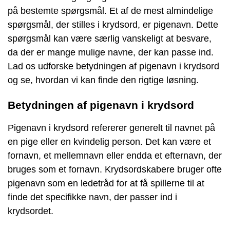
på bestemte spørgsmål. Et af de mest almindelige
spørgsmål, der stilles i krydsord, er pigenavn. Dette
spørgsmål kan være særlig vanskeligt at besvare,
da der er mange mulige navne, der kan passe ind.
Lad os udforske betydningen af pigenavn i krydsord
og se, hvordan vi kan finde den rigtige løsning.
Betydningen af pigenavn i krydsord
Pigenavn i krydsord refererer generelt til navnet på
en pige eller en kvindelig person. Det kan være et
fornavn, et mellemnavn eller endda et efternavn, der
bruges som et fornavn. Krydsordskabere bruger ofte
pigenavn som en ledetråd for at få spillerne til at
finde det specifikke navn, der passer ind i
krydsordet.