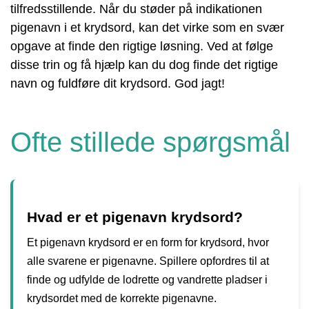
tilfredsstillende. Når du støder på indikationen
pigenavn i et krydsord, kan det virke som en svær
opgave at finde den rigtige løsning. Ved at følge
disse trin og få hjælp kan du dog finde det rigtige
navn og fuldføre dit krydsord. God jagt!
Ofte stillede spørgsmål
Hvad er et pigenavn krydsord?
Et pigenavn krydsord er en form for krydsord, hvor
alle svarene er pigenavne. Spillere opfordres til at
finde og udfylde de lodrette og vandrette pladser i
krydsordet med de korrekte pigenavne.