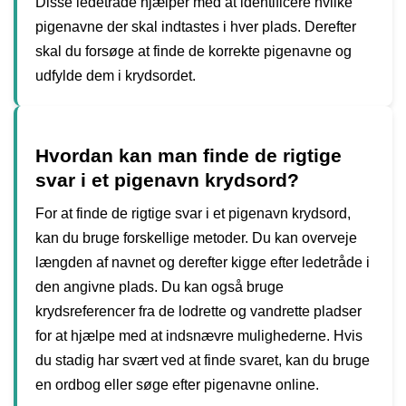
Disse ledetråde hjælper med at identificere hvilke
pigenavne der skal indtastes i hver plads. Derefter
skal du forsøge at finde de korrekte pigenavne og
udfylde dem i krydsordet.
Hvordan kan man finde de rigtige
svar i et pigenavn krydsord?
For at finde de rigtige svar i et pigenavn krydsord,
kan du bruge forskellige metoder. Du kan overveje
længden af navnet og derefter kigge efter ledetråde i
den angivne plads. Du kan også bruge
krydsreferencer fra de lodrette og vandrette pladser
for at hjælpe med at indsnævre mulighederne. Hvis
du stadig har svært ved at finde svaret, kan du bruge
en ordbog eller søge efter pigenavne online.