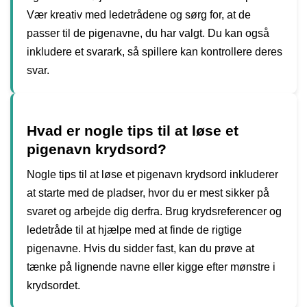
Vær kreativ med ledetrådene og sørg for, at de
passer til de pigenavne, du har valgt. Du kan også
inkludere et svarark, så spillere kan kontrollere deres
svar.
Hvad er nogle tips til at løse et
pigenavn krydsord?
Nogle tips til at løse et pigenavn krydsord inkluderer
at starte med de pladser, hvor du er mest sikker på
svaret og arbejde dig derfra. Brug krydsreferencer og
ledetråde til at hjælpe med at finde de rigtige
pigenavne. Hvis du sidder fast, kan du prøve at
tænke på lignende navne eller kigge efter mønstre i
krydsordet.