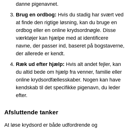
danne pigenavnet.
Brug en ordbog:
Hvis du stadig har svært ved
at finde den rigtige løsning, kan du bruge en
ordbog eller en online krydsordnøgle. Disse
værktøjer kan hjælpe med at identificere
navne, der passer ind, baseret på bogstaverne,
der allerede er kendt.
Ræk ud efter hjælp:
Hvis alt andet fejler, kan
du altid bede om hjælp fra venner, familie eller
online krydsordfællesskaber. Nogen kan have
kendskab til det specifikke pigenavn, du leder
efter.
Afsluttende tanker
At løse krydsord er både udfordrende og