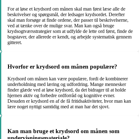
For at løse et krydsord om månen skal man først læse alle de
beskrivelser og spørgsmål, der ledsager krydsordet. Derefter
skal man forsøge at finde ordene, der passer til beskrivelserne,
ved at tænke over de mulige svar. Man kan også bruge
krydsogtværsstrategier som at udfylde de lette ord først, finde de
bogstaver, der allerede er kendt, og arbejde systematisk gennem
gitteret.
Hvorfor er krydsord om månen populære?
Krydsord om månen kan være populære, fordi de kombinerer
underholdning med læring og udfordring. Mange mennesker
finder glæde ved at løse krydsord, da det bidrager til at holde
hjernen aktiv og forbedre ordforråd og kognitive evner.
Desuden er krydsord en af de få fritidsaktiviteter, hvor man kan
lære noget nyttigt samtidig med at man har det sjovt.
Kan man bruge et krydsord om månen som
undervisningsmateriale?