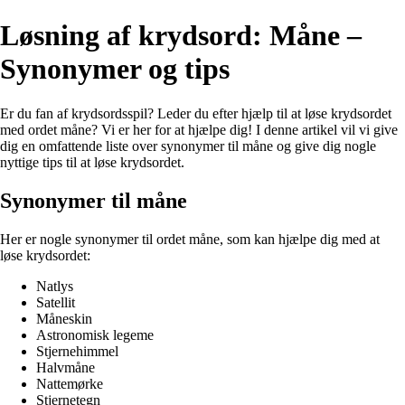
Løsning af krydsord: Måne –
Synonymer og tips
Er du fan af krydsordsspil? Leder du efter hjælp til at løse krydsordet
med ordet måne? Vi er her for at hjælpe dig! I denne artikel vil vi give
dig en omfattende liste over synonymer til måne og give dig nogle
nyttige tips til at løse krydsordet.
Synonymer til måne
Her er nogle synonymer til ordet måne, som kan hjælpe dig med at
løse krydsordet:
Natlys
Satellit
Måneskin
Astronomisk legeme
Stjernehimmel
Halvmåne
Nattemørke
Stjernetegn