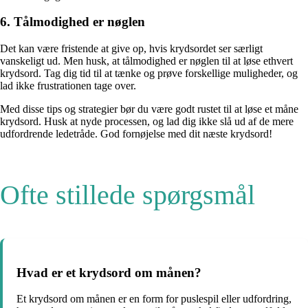
6. Tålmodighed er nøglen
Det kan være fristende at give op, hvis krydsordet ser særligt
vanskeligt ud. Men husk, at tålmodighed er nøglen til at løse ethvert
krydsord. Tag dig tid til at tænke og prøve forskellige muligheder, og
lad ikke frustrationen tage over.
Med disse tips og strategier bør du være godt rustet til at løse et måne
krydsord. Husk at nyde processen, og lad dig ikke slå ud af de mere
udfordrende ledetråde. God fornøjelse med dit næste krydsord!
Ofte stillede spørgsmål
Hvad er et krydsord om månen?
Et krydsord om månen er en form for puslespil eller udfordring,