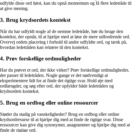
udfylde disse ord først, kan du opnå momentum og få flere ledetråde til
at give mening.
3. Brug krydsordets kontekst
Når du har udfyldt nogle af de nemme ledetråde, bør du bruge den
kontekst, der opstår, til at hjælpe med at løse de mere udfordrende ord.
Overvej ordets placering i forhold til andre udfyldte ord, og tænk på,
hvordan ledetråden kan relatere til den kontekst.
4. Prøv forskellige ordmuligheder
Har du prøvet et ord, der ikke virker? Prøv forskellige ordmuligheder,
der passer til ledetråden. Nogle gange er det nødvendigt at
eksperimentere lidt for at finde det rigtige svar. Hold øje med
ordlængder, og søg efter ord, der opfylder både ledetråden og
krydsordets kontekst.
5. Brug en ordbog eller online ressourcer
Støder du stadig på vanskeligheder? Brug en ordbog eller online
krydsordresurse til at hjælpe dig med at finde de rigtige svar. Disse
ressourcer kan give dig synonymer, anagrammer og hjælpe dig med at
finde de rigtige ord.