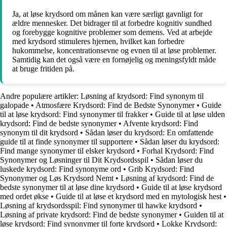
Ja, at løse krydsord om månen kan være særligt gavnligt for
ældre mennesker. Det bidrager til at forbedre kognitiv sundhed
og forebygge kognitive problemer som demens. Ved at arbejde
med krydsord stimuleres hjernen, hvilket kan forbedre
hukommelse, koncentrationsevne og evnen til at løse problemer.
Samtidig kan det også være en fornøjelig og meningsfyldt måde
at bruge fritiden på.
Andre populære artikler:
Løsning af krydsord: Find synonym til
galopade
•
Atmosfære Krydsord: Find de Bedste Synonymer
•
Guide
til at løse krydsord: Find synonymer til frakker
•
Guide til at løse ulden
krydsord: Find de bedste synonymer
•
Afvente krydsord: Find
synonym til dit krydsord
•
Sådan løser du krydsord: En omfattende
guide til at finde synonymer til supportere
•
Sådan løser du krydsord:
Find mange synonymer til elsker krydsord
•
Forhal Krydsord: Find
Synonymer og Løsninger til Dit Krydsordsspil
•
Sådan løser du
luskede krydsord: Find synonyme ord
•
Grib Krydsord: Find
Synonymer og Løs Krydsord Nemt
•
Løsning af krydsord: Find de
bedste synonymer til at løse dine krydsord
•
Guide til at løse krydsord
med ordet økse
•
Guide til at løse et krydsord med en mytologisk hest
•
Løsning af krydsordsspil: Find synonymer til hawke krydsord
•
Løsning af private krydsord: Find de bedste synonymer
•
Guiden til at
løse krydsord: Find synonymer til forte krydsord
•
Lokke Krydsord: