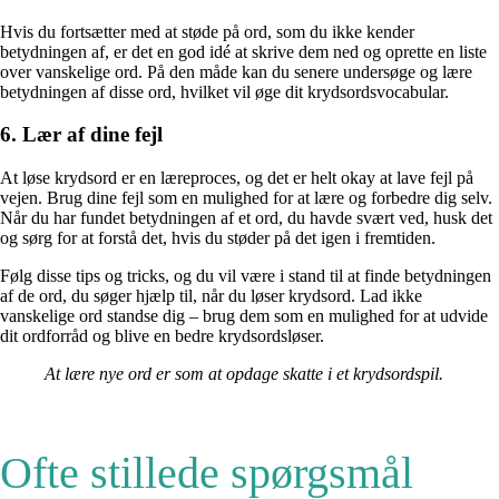
Hvis du fortsætter med at støde på ord, som du ikke kender
betydningen af, er det en god idé at skrive dem ned og oprette en liste
over vanskelige ord. På den måde kan du senere undersøge og lære
betydningen af ​​disse ord, hvilket vil øge dit krydsordsvocabular.
6. Lær af dine fejl
At løse krydsord er en læreproces, og det er helt okay at lave fejl på
vejen. Brug dine fejl som en mulighed for at lære og forbedre dig selv.
Når du har fundet betydningen af ​​et ord, du havde svært ved, husk det
og sørg for at forstå det, hvis du støder på det igen i fremtiden.
Følg disse tips og tricks, og du vil være i stand til at finde betydningen
af ​​de ord, du søger hjælp til, når du løser krydsord. Lad ikke
vanskelige ord standse dig – brug dem som en mulighed for at udvide
dit ordforråd og blive en bedre krydsordsløser.
At lære nye ord er som at opdage skatte i et krydsordspil.
Ofte stillede spørgsmål