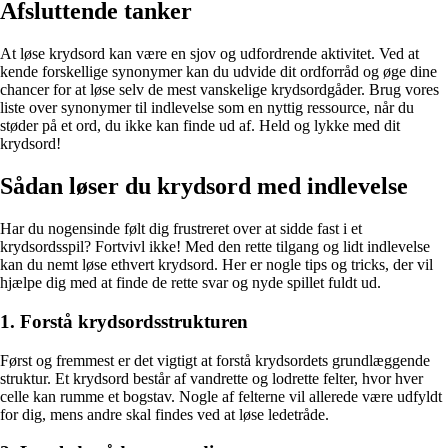
Afsluttende tanker
At løse krydsord kan være en sjov og udfordrende aktivitet. Ved at
kende forskellige synonymer kan du udvide dit ordforråd og øge dine
chancer for at løse selv de mest vanskelige krydsordgåder. Brug vores
liste over synonymer til indlevelse som en nyttig ressource, når du
støder på et ord, du ikke kan finde ud af. Held og lykke med dit
krydsord!
Sådan løser du krydsord med indlevelse
Har du nogensinde følt dig frustreret over at sidde fast i et
krydsordsspil? Fortvivl ikke! Med den rette tilgang og lidt indlevelse
kan du nemt løse ethvert krydsord. Her er nogle tips og tricks, der vil
hjælpe dig med at finde de rette svar og nyde spillet fuldt ud.
1. Forstå krydsordsstrukturen
Først og fremmest er det vigtigt at forstå krydsordets grundlæggende
struktur. Et krydsord består af vandrette og lodrette felter, hvor hver
celle kan rumme et bogstav. Nogle af felterne vil allerede være udfyldt
for dig, mens andre skal findes ved at løse ledetråde.