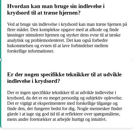
Hvordan kan man bruge sin indlevelse i
krydsord til at træne hjernen?
Ved at bruge sin indlevelse i krydsord kan man træne hjernen på
flere måder. Den komplekse opgave med at afkode og finde
løsninger stimulerer hjernen og styrker dens evne til at tænke
analytisk og problemorienteret. Det kan også forbedre
hukommelsen og evnen til at lave forbindelser mellem
forskellige informationer.
Er der nogen specifikke teknikker til at udvikle
indlevelse i krydsord?
Der er ingen specifikke teknikker til at udvikle indlevelse i
krydsord, da det er en meget personlig og subjektiv oplevelse.
Det er vigtigt at eksperimentere med forskellige tilgange og
finde den, der fungerer bedst for dig. Nogle mennesker finder
glæde i at tage sig god tid til at reflektere over spørgsmålene,
mens andre foretrækker at arbejde hurtigt og intuitivt.