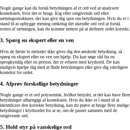
Nogle gange kan du forstå betydningen af ​​et ord ved at analysere
konteksten, hvor det er brugt. Kig efter omgivende ord eller
sætningsstrukturer, der kan give dig spor om betydningen. Hvis du er i
stand til at opbygge mening omkring det ukendte ord ved at forstå
resten af ​​sætningen, kan du komme tættere på at definere ordet korrekt.
3. Spørg en ekspert eller en ven
Hvis de første to metoder ikke giver dig den ønskede betydning, så
spørg en ekspert eller en ven om hjælp. Du kan søge råd fra en
sprogkyndig eller en person, der er erfaren med krydsord. De kan
muligvis hjælpe dig med at finde betydningen eller give dig yderligere
kontekst for ordet.
4. Afprøv forskellige betydninger
Nogle gange er et ord polysemisk, hvilket betyder, at det kan have flere
betydninger afhængigt af konteksten. Hvis du ikke er i stand til at
identificere den korrekte betydning, kan du prøve at bruge flere mulige
betydninger i krydsordet for at se, om de passer sammen med de
omgivende ord.
5. Hold styr på vanskelige ord