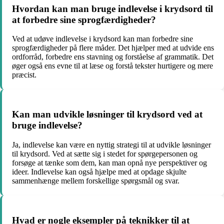
Hvordan kan man bruge indlevelse i krydsord til
at forbedre sine sprogfærdigheder?
Ved at udøve indlevelse i krydsord kan man forbedre sine
sprogfærdigheder på flere måder. Det hjælper med at udvide ens
ordforråd, forbedre ens stavning og forståelse af grammatik. Det
øger også ens evne til at læse og forstå tekster hurtigere og mere
præcist.
Kan man udvikle løsninger til krydsord ved at
bruge indlevelse?
Ja, indlevelse kan være en nyttig strategi til at udvikle løsninger
til krydsord. Ved at sætte sig i stedet for spørgepersonen og
forsøge at tænke som dem, kan man opnå nye perspektiver og
ideer. Indlevelse kan også hjælpe med at opdage skjulte
sammenhænge mellem forskellige spørgsmål og svar.
Hvad er nogle eksempler på teknikker til at