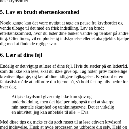
hele krydsordet.
5. Lav en brudt eftertænksomhed
Nogle gange kan det være nyttigt at tage en pause fra krydsordet og
vende tilbage til det med en frisk indstilling. Lav en brudt
eftertænksomhed, hvor du lader dine tanker vandre og tænker på andre
ting. Oftentimes, vil en pludselig indskydelse eller et aha øjeblik hjælpe
dig med at finde de rigtige svar.
6. Lær af dine fejl
Endelig er det vigtigt at lære af dine fejl. Hvis du støder på en ledetråd,
som du ikke kan løse, skal du ikke give op. Tag noter, prøv forskellige
kreative tilgange, og lær af dine tidligere fejltagelser. Krydsord er en
fantastisk måde at udfordre din hjerne på, så hold fast og bliv bedre for
hver dag.
At løse krydsord giver mig ikke kun sjov og
underholdning, men det hjælper mig også med at skærpe
min mentale skarphed og tænkningsevne. Det er virkelig
en aktivitet, jeg kan anbefale til alle. – Eva
Med disse tips og tricks er du godt rustet til at løse ethvert krydsord
med indlevelse. Husk at nyde processen og udfordre dig selv. Held og