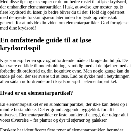
Med disse tips og eksempler er du nu bedre rustet til at løse krydsord,
der omhandler elementarpartikler. Husk, at øvelse gør mester, og jo
flere krydsord du løser, jo bedre bliver du til det. Hold dig opdateret
med de nyeste forskningsresultater inden for fysik og videnskab
generelt for at udvide din viden om elementarpartikler. God fornøjelse
med dine krydsord!
En omfattende guide til at løse
krydsordsspil
Krydsordsspil er en sjov og udfordrende måde at bruge din tid på. De
kan være en kilde til underholdning, samtidig med at de hjælper med at
forbedre dit ordforråd og din kognitive evne. Men nogle gange kan du
støde på ord, der ser svære ud at løse. Lad os dykke ned i betydningen
af ​​en sådan udfordrende ord i krydsordsspil – elementarpartikel.
Hvad er en elementarpartikel?
En elementarpartikel er en subatomar partikel, der ikke kan deles op i
mindre bestanddele. Det er grundlæggende byggeblok for alt i
universet. Elementarpartikler er faste punkter af energi, der udgør alt i
vores tilværelse – fra planter og dyr til stjerner og galakser.
Forskere har identificeret flere typer af elementarpartikler, herunder