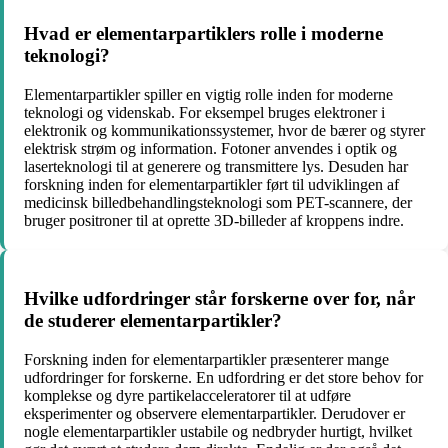
Hvad er elementarpartiklers rolle i moderne
teknologi?
Elementarpartikler spiller en vigtig rolle inden for moderne
teknologi og videnskab. For eksempel bruges elektroner i
elektronik og kommunikationssystemer, hvor de bærer og styrer
elektrisk strøm og information. Fotoner anvendes i optik og
laserteknologi til at generere og transmittere lys. Desuden har
forskning inden for elementarpartikler ført til udviklingen af
medicinsk billedbehandlingsteknologi som PET-scannere, der
bruger positroner til at oprette 3D-billeder af kroppens indre.
Hvilke udfordringer står forskerne over for, når
de studerer elementarpartikler?
Forskning inden for elementarpartikler præsenterer mange
udfordringer for forskerne. En udfordring er det store behov for
komplekse og dyre partikelacceleratorer til at udføre
eksperimenter og observere elementarpartikler. Derudover er
nogle elementarpartikler ustabile og nedbryder hurtigt, hvilket