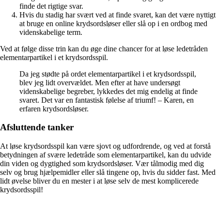
finde det rigtige svar.
Hvis du stadig har svært ved at finde svaret, kan det være nyttigt
at bruge en online krydsordsløser eller slå op i en ordbog med
videnskabelige term.
Ved at følge disse trin kan du øge dine chancer for at løse ledetråden
elementarpartikel i et krydsordsspil.
Da jeg stødte på ordet elementarpartikel i et krydsordsspil,
blev jeg lidt overvældet. Men efter at have undersøgt
videnskabelige begreber, lykkedes det mig endelig at finde
svaret. Det var en fantastisk følelse af triumf! – Karen, en
erfaren krydsordsløser.
Afsluttende tanker
At løse krydsordsspil kan være sjovt og udfordrende, og ved at forstå
betydningen af ​​svære ledetråde som elementarpartikel, kan du udvide
din viden og dygtighed som krydsordsløser. Vær tålmodig med dig
selv og brug hjælpemidler eller slå tingene op, hvis du sidder fast. Med
lidt øvelse bliver du en mester i at løse selv de mest komplicerede
krydsordsspil!