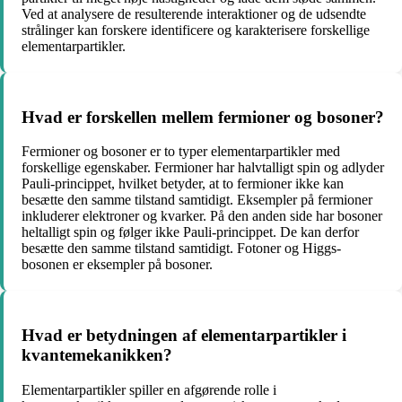
Ved at analysere de resulterende interaktioner og de udsendte
strålinger kan forskere identificere og karakterisere forskellige
elementarpartikler.
Hvad er forskellen mellem fermioner og bosoner?
Fermioner og bosoner er to typer elementarpartikler med
forskellige egenskaber. Fermioner har halvtalligt spin og adlyder
Pauli-princippet, hvilket betyder, at to fermioner ikke kan
besætte den samme tilstand samtidigt. Eksempler på fermioner
inkluderer elektroner og kvarker. På den anden side har bosoner
heltalligt spin og følger ikke Pauli-princippet. De kan derfor
besætte den samme tilstand samtidigt. Fotoner og Higgs-
bosonen er eksempler på bosoner.
Hvad er betydningen af elementarpartikler i
kvantemekanikken?
Elementarpartikler spiller en afgørende rolle i