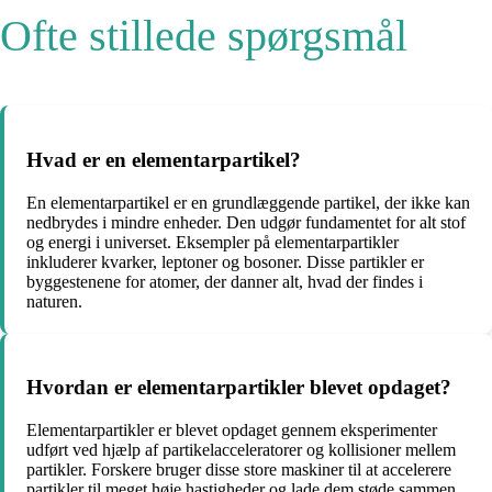
Ofte stillede spørgsmål
Hvad er en elementarpartikel?
En elementarpartikel er en grundlæggende partikel, der ikke kan
nedbrydes i mindre enheder. Den udgør fundamentet for alt stof
og energi i universet. Eksempler på elementarpartikler
inkluderer kvarker, leptoner og bosoner. Disse partikler er
byggestenene for atomer, der danner alt, hvad der findes i
naturen.
Hvordan er elementarpartikler blevet opdaget?
Elementarpartikler er blevet opdaget gennem eksperimenter
udført ved hjælp af partikelacceleratorer og kollisioner mellem
partikler. Forskere bruger disse store maskiner til at accelerere
partikler til meget høje hastigheder og lade dem støde sammen.