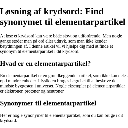
Løsning af krydsord: Find
synonymet til elementarpartikel
At løse et krydsord kan være både sjovt og udfordrende. Men nogle
gange støder man på ord eller udtryk, som man ikke kender
betydningen af. I denne artikel vil vi hjælpe dig med at finde et
synonym til elementarpartikel i dit krydsord.
Hvad er en elementarpartikel?
En elementarpartikel er en grundlæggende partikel, som ikke kan deles
op i mindre enheder. I fysikken bruges begrebet til at beskrive de
mindste byggesten i universet. Nogle eksempler på elementarpartikler
er elektroner, protoner og neutroner.
Synonymer til elementarpartikel
Her er nogle synonymer til elementarpartikel, som du kan bruge i dit
krydsord: