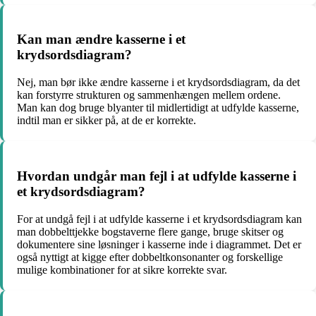
Kan man ændre kasserne i et
krydsordsdiagram?
Nej, man bør ikke ændre kasserne i et krydsordsdiagram, da det
kan forstyrre strukturen og sammenhængen mellem ordene.
Man kan dog bruge blyanter til midlertidigt at udfylde kasserne,
indtil man er sikker på, at de er korrekte.
Hvordan undgår man fejl i at udfylde kasserne i
et krydsordsdiagram?
For at undgå fejl i at udfylde kasserne i et krydsordsdiagram kan
man dobbelttjekke bogstaverne flere gange, bruge skitser og
dokumentere sine løsninger i kasserne inde i diagrammet. Det er
også nyttigt at kigge efter dobbeltkonsonanter og forskellige
mulige kombinationer for at sikre korrekte svar.