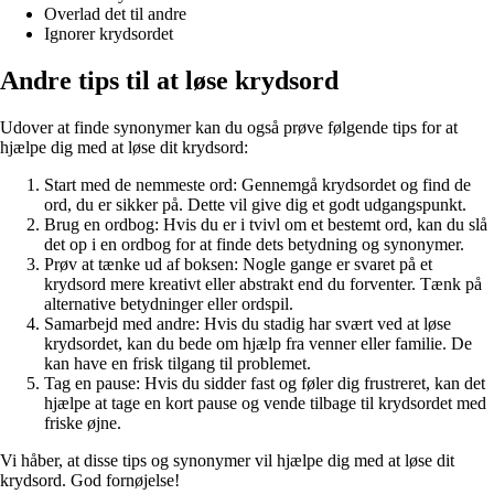
Overlad det til andre
Ignorer krydsordet
Andre tips til at løse krydsord
Udover at finde synonymer kan du også prøve følgende tips for at
hjælpe dig med at løse dit krydsord:
Start med de nemmeste ord: Gennemgå krydsordet og find de
ord, du er sikker på. Dette vil give dig et godt udgangspunkt.
Brug en ordbog: Hvis du er i tvivl om et bestemt ord, kan du slå
det op i en ordbog for at finde dets betydning og synonymer.
Prøv at tænke ud af boksen: Nogle gange er svaret på et
krydsord mere kreativt eller abstrakt end du forventer. Tænk på
alternative betydninger eller ordspil.
Samarbejd med andre: Hvis du stadig har svært ved at løse
krydsordet, kan du bede om hjælp fra venner eller familie. De
kan have en frisk tilgang til problemet.
Tag en pause: Hvis du sidder fast og føler dig frustreret, kan det
hjælpe at tage en kort pause og vende tilbage til krydsordet med
friske øjne.
Vi håber, at disse tips og synonymer vil hjælpe dig med at løse dit
krydsord. God fornøjelse!