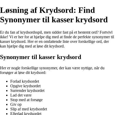
Løsning af Krydsord: Find
Synonymer til kasser krydsord
Er du fan af krydsordsspil, men sidder fast på et bestemt ord? Fortvivl
ikke! Vi er her for at hjælpe dig med at finde de perfekte synonymer til
kasser krydsord. Her er en omfattende liste over forskellige ord, der
kan hjælpe dig med at løse dit krydsord.
Synonymer til kasser krydsord
Her er nogle forskellige synonymer, der kan være nyttige, når du
forsøger at løse dit krydsord:
Forlad krydsordet
Opgive krydsordet
Surrender krydsordet
Lad det være
Stop med at forsøge
Giv op
Slip af med krydsordet
Efterlad krydsordet