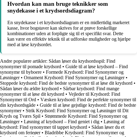
Hvordan kan man bruge teknikker som
snydekasse i et krydsordsdiagram?
En snydekasse i et krydsordsdiagram er en midlertidig markeret
kasse, hvor bogstaver kan skrives for at prøve forskellige
kombinationer uden at forpligte sig til et specifikt svar. Dette
kan være en effektiv teknik til at udforske muligheder og hjælpe
med at løse krydsordet.
Andre populære artikler:
Sådan løser du krydsordsspil: Find
synonymer til pomade krydsord
•
Guide til at løse krydsord – Find
synonyme til byboere
•
Formede Krydsord: Find Synonymer og
Løsninger
•
Ornament Krydsord: Find Synonymer og Løsninger
•
Stoppede krydsord: Find de bedste synonymer til at løse dit krydsord
•
Sådan løser du ældre krydsord
•
Sårbar krydsord: Find mange
synonymer til at løse dit krydsord
•
Vejleder til Krydsord: Find
Synonymer til Ord
•
Væsken krydsord: Find de perfekte synonymer til
din krydsordsgåde
•
Guide til at løse gejstlige krydsord: Find de bedste
synonymer
•
Strik Krydsord: Find Synonymer og Løsninger til Dit
Kryds og Tværs Spil
•
Strømmede Krydsord: Find Synonymer og
Løsninger
•
Løsning af krydsord – Find geniet i dig
•
Løsning af
krydsord: Find synonymer til tappet krydsord
•
Sådan løser du et
krydsord om ferieøer
•
Bladribbe Krydsord: Find Synonymer og