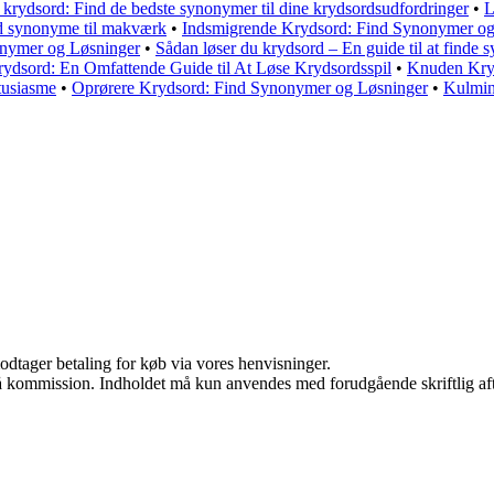
 krydsord: Find de bedste synonymer til dine krydsordsudfordringer
•
L
nd synonyme til makværk
•
Indsmigrende Krydsord: Find Synonymer og 
onymer og Løsninger
•
Sådan løser du krydsord – En guide til at finde s
dsord: En Omfattende Guide til At Løse Krydsordsspil
•
Knuden Kry
tusiasme
•
Oprørere Krydsord: Find Synonymer og Løsninger
•
Kulmin
odtager betaling for køb via vores henvisninger.
 få kommission. Indholdet må kun anvendes med forudgående skriftlig aft