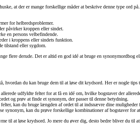
t at huske, at der er mange forskellige måder at beskrive denne type ord 
ormer for helbredsproblemer.
 der påvirker kroppen eller sindet.
irke en persons velbefindende.
heder i kroppens eller sindets funktion.
de tilstand eller sygdom.
ange flere derude. Det er altid en god idé at bruge en synonymordbog elle
stå, hvordan du kan bruge dem til at løse dit krydsord. Her er nogle tips t
erede udfyldte felter for at få en idé om, hvilke bogstaver der allered
det og prøv at finde et synonym, der passer til denne betydning.
felter, kan du bruge længden af ordet til at indsnævre dine muligheder
se synonym, kan du prøve forskellige kombinationer af bogstaver for at 
yme til at løse krydsord. Jo mere du øver dig, desto bedre bliver du til at 