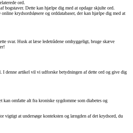
elaterede ord.
af bogstaver. Dette kan hjælpe dig med at opdage skjulte ord.
ge online krydsordsløsere og orddatabaser, der kan hjælpe dig med at
 rette svar. Husk at læse ledetrådene omhyggeligt, bruge skæve
er!
d. I denne artikel vil vi udforske betydningen af dette ord og give dig
. Det kan omfatte alt fra kroniske sygdomme som diabetes og
erfor vigtigt at undersøge konteksten og længden af det krydsord, du