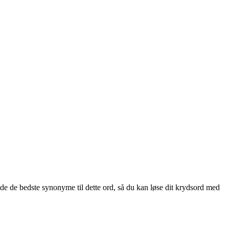
inde de bedste synonyme til dette ord, så du kan løse dit krydsord med