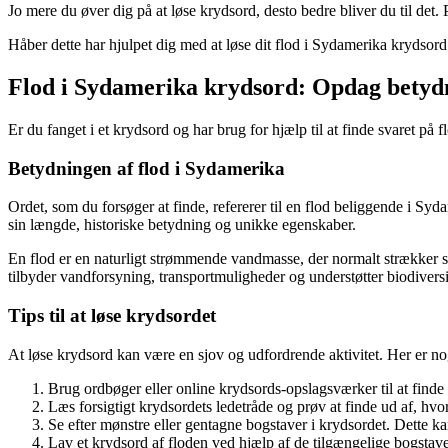
Jo mere du øver dig på at løse krydsord, desto bedre bliver du til det. 
Håber dette har hjulpet dig med at løse dit flod i Sydamerika krydsor
Flod i Sydamerika krydsord: Opdag betydn
Er du fanget i et krydsord og har brug for hjælp til at finde svaret på 
Betydningen af flod i Sydamerika
Ordet, som du forsøger at finde, refererer til en flod beliggende i S
sin længde, historiske betydning og unikke egenskaber.
En flod er en naturligt strømmende vandmasse, der normalt strækker si
tilbyder vandforsyning, transportmuligheder og understøtter biodiversi
Tips til at løse krydsordet
At løse krydsord kan være en sjov og udfordrende aktivitet. Her er nogl
Brug ordbøger eller online krydsords-opslagsværker til at finde 
Læs forsigtigt krydsordets ledetråde og prøv at finde ud af, hvo
Se efter mønstre eller gentagne bogstaver i krydsordet. Dette kan
Lav et krydsord af floden ved hjælp af de tilgængelige bogstave