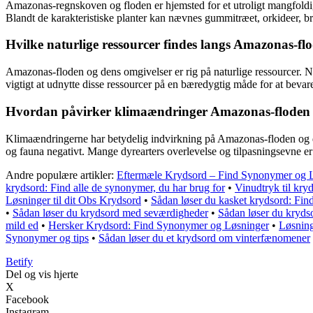
Amazonas-regnskoven og floden er hjemsted for et utroligt mangfoldigt
Blandt de karakteristiske planter kan nævnes gummitræet, orkideer, br
Hvilke naturlige ressourcer findes langs Amazonas-fl
Amazonas-floden og dens omgivelser er rig på naturlige ressourcer. No
vigtigt at udnytte disse ressourcer på en bæredygtig måde for at bevar
Hvordan påvirker klimaændringer Amazonas-floden 
Klimaændringerne har betydelig indvirkning på Amazonas-floden og de
og fauna negativt. Mange dyrearters overlevelse og tilpasningsevne er 
Andre populære artikler:
Eftermæle Krydsord – Find Synonymer og 
krydsord: Find alle de synonymer, du har brug for
•
Vinudtryk til kry
Løsninger til dit Obs Krydsord
•
Sådan løser du kasket krydsord: Fin
•
Sådan løser du krydsord med seværdigheder
•
Sådan løser du kryds
mild ed
•
Hersker Krydsord: Find Synonymer og Løsninger
•
Løsning
Synonymer og tips
•
Sådan løser du et krydsord om vinterfænomener
B
etify
Del og vis hjerte
X
Facebook
Instagram