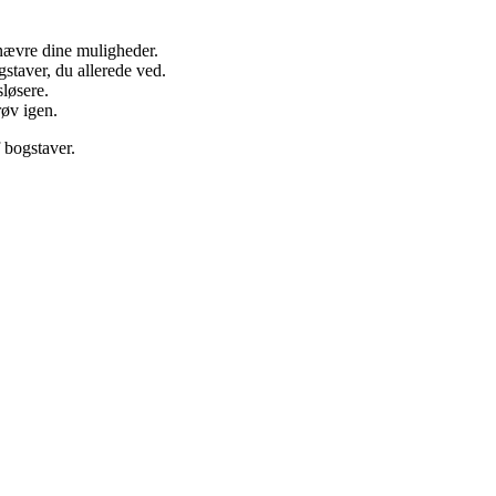
snævre dine muligheder.
gstaver, du allerede ved.
løsere.
røv igen.
 bogstaver.