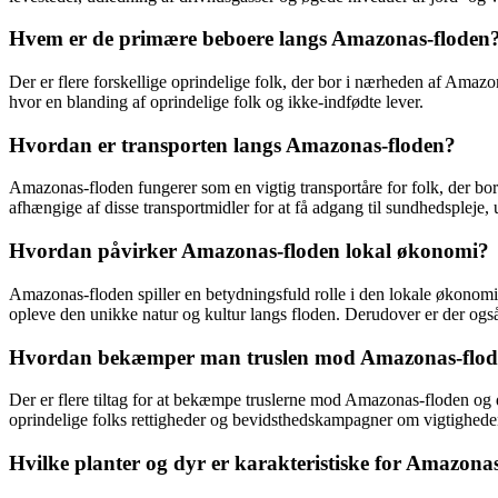
Hvem er de primære beboere langs Amazonas-floden
Der er flere forskellige oprindelige folk, der bor i nærheden af A
hvor en blanding af oprindelige folk og ikke-indfødte lever.
Hvordan er transporten langs Amazonas-floden?
Amazonas-floden fungerer som en vigtig transportåre for folk, der bor
afhængige af disse transportmidler for at få adgang til sundhedspleje, 
Hvordan påvirker Amazonas-floden lokal økonomi?
Amazonas-floden spiller en betydningsfuld rolle i den lokale økonomi
opleve den unikke natur og kultur langs floden. Derudover er der også 
Hvordan bekæmper man truslen mod Amazonas-flode
Der er flere tiltag for at bekæmpe truslerne mod Amazonas-floden og 
oprindelige folks rettigheder og bevidsthedskampagner om vigtigheden a
Hvilke planter og dyr er karakteristiske for Amazona