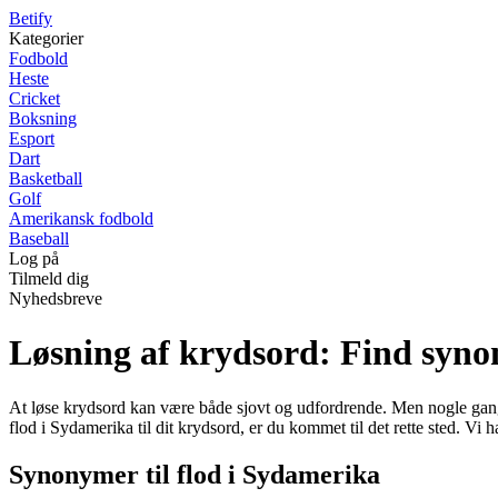
B
etify
Kategorier
Fodbold
Heste
Cricket
Boksning
Esport
Dart
Basketball
Golf
Amerikansk fodbold
Baseball
Log på
Tilmeld dig
Nyhedsbreve
Løsning af krydsord: Find syno
At løse krydsord kan være både sjovt og udfordrende. Men nogle gange 
flod i Sydamerika til dit krydsord, er du kommet til det rette sted. Vi
Synonymer til flod i Sydamerika