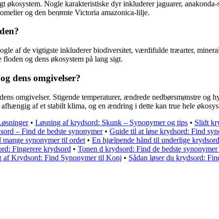
 økosystem. Nogle karakteristiske dyr inkluderer jaguarer, anakonda-sl
omelier og den berømte Victoria amazonica-lilje.
oden?
gle af de vigtigste inkluderer biodiversitet, værdifulde træarter, miner
e floden og dens økosystem på lang sigt.
og dens omgivelser?
ns omgivelser. Stigende temperaturer, ændrede nedbørsmønstre og hyppi
afhængig af et stabilt klima, og en ændring i dette kan true hele økosys
Løsninger
•
Løsning af krydsord: Skunk – Synonymer og tips
•
Slidt k
dsord – Find de bedste synonymer
•
Guide til at løse krydsord: Find sy
d mange synonymer til ordet
•
En hjælpende hånd til underlige krydsor
ord: Fingerere krydsord
•
Tonen d krydsord: Find de bedste synonymer ti
 af Krydsord: Find Synonymer til Konj
•
Sådan løser du krydsord: Fin