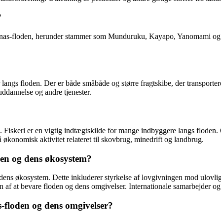
?
mazonas-floden, herunder stammer som Munduruku, Kayapo, Yanomami og 
 langs floden. Der er både småbåde og større fragtskibe, der transporte
uddannelse og andre tjenester.
. Fiskeri er en vigtig indtægtskilde for mange indbyggere langs floden
økonomisk aktivitet relateret til skovbrug, minedrift og landbrug.
n og dens økosystem?
dens økosystem. Dette inkluderer styrkelse af lovgivningen mod ulovli
f ​​at bevare floden og dens omgivelser. Internationale samarbejder og ø
s-floden og dens omgivelser?