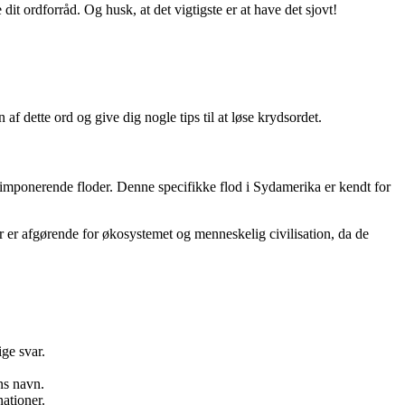
dit ordforråd. Og husk, at det vigtigste er at have det sjovt!
af dette ord og give dig nogle tips til at løse krydsordet.
e imponerende floder. Denne specifikke flod i Sydamerika er kendt for
r er afgørende for økosystemet og menneskelig civilisation, da de
ige svar.
ns navn.
ationer.