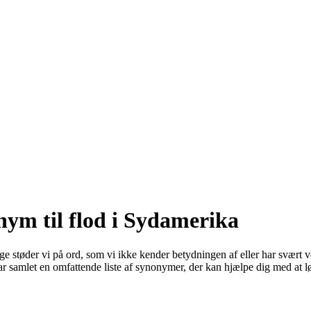
nym til flod i Sydamerika
støder vi på ord, som vi ikke kender betydningen af eller har svært ve
 har samlet en omfattende liste af synonymer, der kan hjælpe dig med at l