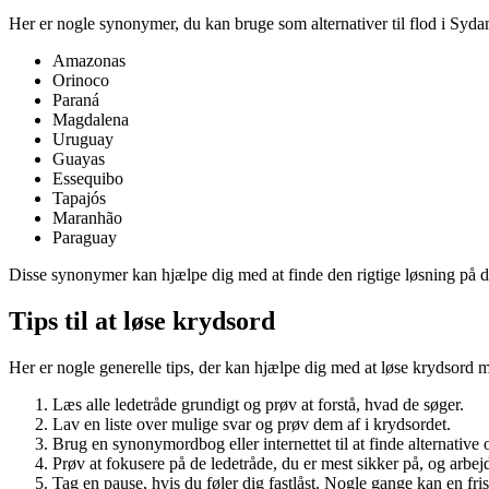
Her er nogle synonymer, du kan bruge som alternativer til flod i Sydam
Amazonas
Orinoco
Paraná
Magdalena
Uruguay
Guayas
Essequibo
Tapajós
Maranhão
Paraguay
Disse synonymer kan hjælpe dig med at finde den rigtige løsning på d
Tips til at løse krydsord
Her er nogle generelle tips, der kan hjælpe dig med at løse krydsord m
Læs alle ledetråde grundigt og prøv at forstå, hvad de søger.
Lav en liste over mulige svar og prøv dem af i krydsordet.
Brug en synonymordbog eller internettet til at finde alternative 
Prøv at fokusere på de ledetråde, du er mest sikker på, og arbejd
Tag en pause, hvis du føler dig fastlåst. Nogle gange kan en fr