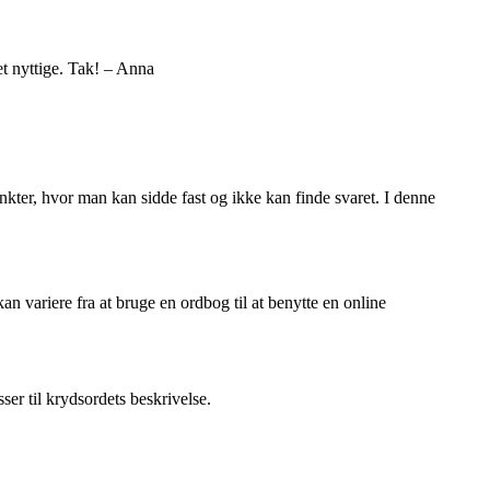
et nyttige. Tak! – Anna
kter, hvor man kan sidde fast og ikke kan finde svaret. I denne
an variere fra at bruge en ordbog til at benytte en online
r til krydsordets beskrivelse.