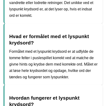
vandrette eller lodrette retninger. Det unikke ved et
lyspunkt krydsord er, at det lyser op, hvis et indsat
ord er korrekt.
Hvad er formålet med et lyspunkt
krydsord?
Formålet med et lyspunkt krydsord er at udfylde de
tomme felter i puslespillet korrekt ved at matche de
givne hints og krydse dem med korrekte ord. Målet er
at løse hele krydsordet og opdage, hvilke ord der
tændes og fungerer som lyspunkter.
Hvordan fungerer et lyspunkt
krydsord?