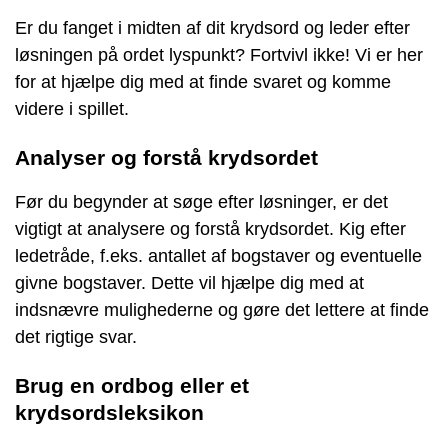
Er du fanget i midten af dit krydsord og leder efter
løsningen på ordet lyspunkt? Fortvivl ikke! Vi er her
for at hjælpe dig med at finde svaret og komme
videre i spillet.
Analyser og forstå krydsordet
Før du begynder at søge efter løsninger, er det
vigtigt at analysere og forstå krydsordet. Kig efter
ledetråde, f.eks. antallet af bogstaver og eventuelle
givne bogstaver. Dette vil hjælpe dig med at
indsnævre mulighederne og gøre det lettere at finde
det rigtige svar.
Brug en ordbog eller et
krydsordsleksikon