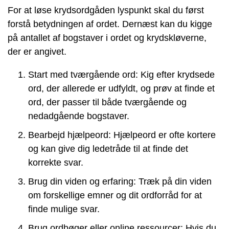
For at løse krydsordgåden lyspunkt skal du først
forstå betydningen af ordet. Dernæst kan du kigge
på antallet af bogstaver i ordet og krydskløverne,
der er angivet.
Start med tværgående ord: Kig efter krydsede
ord, der allerede er udfyldt, og prøv at finde et
ord, der passer til både tværgående og
nedadgående bogstaver.
Bearbejd hjælpeord: Hjælpeord er ofte kortere
og kan give dig ledetråde til at finde det
korrekte svar.
Brug din viden og erfaring: Træk på din viden
om forskellige emner og dit ordforråd for at
finde mulige svar.
Brug ordbøger eller online ressourcer: Hvis du