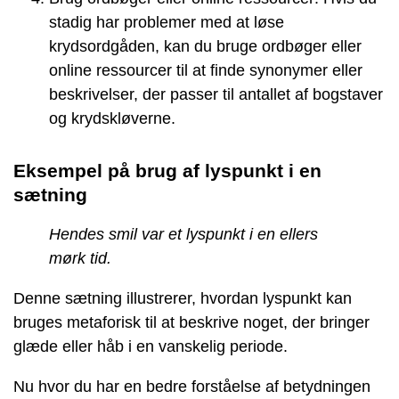
stadig har problemer med at løse
krydsordgåden, kan du bruge ordbøger eller
online ressourcer til at finde synonymer eller
beskrivelser, der passer til antallet af bogstaver
og krydskløverne.
Eksempel på brug af lyspunkt i en
sætning
Hendes smil var et lyspunkt i en ellers
mørk tid.
Denne sætning illustrerer, hvordan lyspunkt kan
bruges metaforisk til at beskrive noget, der bringer
glæde eller håb i en vanskelig periode.
Nu hvor du har en bedre forståelse af betydningen