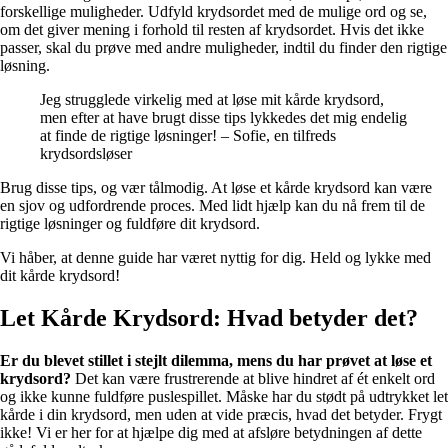
forskellige muligheder. Udfyld krydsordet med de mulige ord og se,
om det giver mening i forhold til resten af krydsordet. Hvis det ikke
passer, skal du prøve med andre muligheder, indtil du finder den rigtige
løsning.
Jeg strugglede virkelig med at løse mit kårde krydsord,
men efter at have brugt disse tips lykkedes det mig endelig
at finde de rigtige løsninger! – Sofie, en tilfreds
krydsordsløser
Brug disse tips, og vær tålmodig. At løse et kårde krydsord kan være
en sjov og udfordrende proces. Med lidt hjælp kan du nå frem til de
rigtige løsninger og fuldføre dit krydsord.
Vi håber, at denne guide har været nyttig for dig. Held og lykke med
dit kårde krydsord!
Let Kårde Krydsord: Hvad betyder det?
Er du blevet stillet i stejlt dilemma, mens du har prøvet at løse et
krydsord?
Det kan være frustrerende at blive hindret af ét enkelt ord
og ikke kunne fuldføre puslespillet. Måske har du stødt på udtrykket let
kårde i din krydsord, men uden at vide præcis, hvad det betyder. Frygt
ikke! Vi er her for at hjælpe dig med at afsløre betydningen af dette