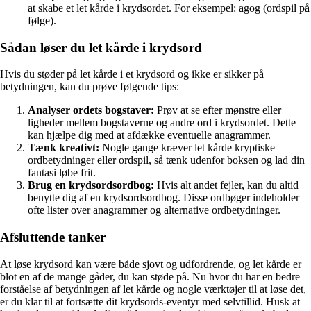
at skabe et let kårde i krydsordet. For eksempel: agog (ordspil på
følge).
Sådan løser du let kårde i krydsord
Hvis du støder på let kårde i et krydsord og ikke er sikker på
betydningen, kan du prøve følgende tips:
Analyser ordets bogstaver:
Prøv at se efter mønstre eller
ligheder mellem bogstaverne og andre ord i krydsordet. Dette
kan hjælpe dig med at afdække eventuelle anagrammer.
Tænk kreativt:
Nogle gange kræver let kårde kryptiske
ordbetydninger eller ordspil, så tænk udenfor boksen og lad din
fantasi løbe frit.
Brug en krydsordsordbog:
Hvis alt andet fejler, kan du altid
benytte dig af en krydsordsordbog. Disse ordbøger indeholder
ofte lister over anagrammer og alternative ordbetydninger.
Afsluttende tanker
At løse krydsord kan være både sjovt og udfordrende, og let kårde er
blot en af de mange gåder, du kan støde på. Nu hvor du har en bedre
forståelse af betydningen af let kårde og nogle værktøjer til at løse det,
er du klar til at fortsætte dit krydsords-eventyr med selvtillid. Husk at