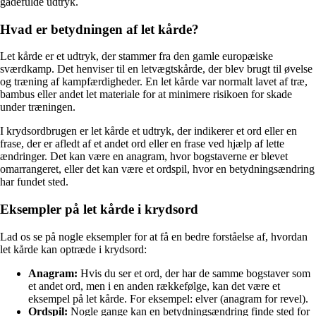
gådefulde udtryk.
Hvad er betydningen af let kårde?
Let kårde er et udtryk, der stammer fra den gamle europæiske
sværdkamp. Det henviser til en letvægtskårde, der blev brugt til øvelse
og træning af kampfærdigheder. En let kårde var normalt lavet af træ,
bambus eller andet let materiale for at minimere risikoen for skade
under træningen.
I krydsordbrugen er let kårde et udtryk, der indikerer et ord eller en
frase, der er afledt af et andet ord eller en frase ved hjælp af lette
ændringer. Det kan være en anagram, hvor bogstaverne er blevet
omarrangeret, eller det kan være et ordspil, hvor en betydningsændring
har fundet sted.
Eksempler på let kårde i krydsord
Lad os se på nogle eksempler for at få en bedre forståelse af, hvordan
let kårde kan optræde i krydsord:
Anagram:
Hvis du ser et ord, der har de samme bogstaver som
et andet ord, men i en anden rækkefølge, kan det være et
eksempel på let kårde. For eksempel: elver (anagram for revel).
Ordspil:
Nogle gange kan en betydningsændring finde sted for