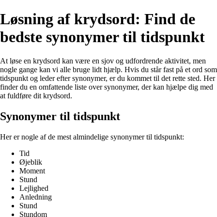
Løsning af krydsord: Find de
bedste synonymer til tidspunkt
At løse en krydsord kan være en sjov og udfordrende aktivitet, men
nogle gange kan vi alle bruge lidt hjælp. Hvis du står fast på et ord som
tidspunkt og leder efter synonymer, er du kommet til det rette sted. Her
finder du en omfattende liste over synonymer, der kan hjælpe dig med
at fuldføre dit krydsord.
Synonymer til tidspunkt
Her er nogle af de mest almindelige synonymer til tidspunkt:
Tid
Øjeblik
Moment
Stund
Lejlighed
Anledning
Stund
Stundom