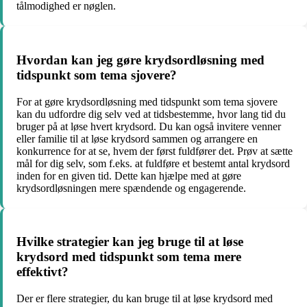
tålmodighed er nøglen.
Hvordan kan jeg gøre krydsordløsning med
tidspunkt som tema sjovere?
For at gøre krydsordløsning med tidspunkt som tema sjovere
kan du udfordre dig selv ved at tidsbestemme, hvor lang tid du
bruger på at løse hvert krydsord. Du kan også invitere venner
eller familie til at løse krydsord sammen og arrangere en
konkurrence for at se, hvem der først fuldfører det. Prøv at sætte
mål for dig selv, som f.eks. at fuldføre et bestemt antal krydsord
inden for en given tid. Dette kan hjælpe med at gøre
krydsordløsningen mere spændende og engagerende.
Hvilke strategier kan jeg bruge til at løse
krydsord med tidspunkt som tema mere
effektivt?
Der er flere strategier, du kan bruge til at løse krydsord med