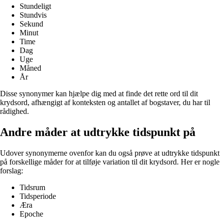
Stundeligt
Stundvis
Sekund
Minut
Time
Dag
Uge
Måned
År
Disse synonymer kan hjælpe dig med at finde det rette ord til dit
krydsord, afhængigt af konteksten og antallet af bogstaver, du har til
rådighed.
Andre måder at udtrykke tidspunkt på
Udover synonymerne ovenfor kan du også prøve at udtrykke tidspunkt
på forskellige måder for at tilføje variation til dit krydsord. Her er nogle
forslag:
Tidsrum
Tidsperiode
Æra
Epoche