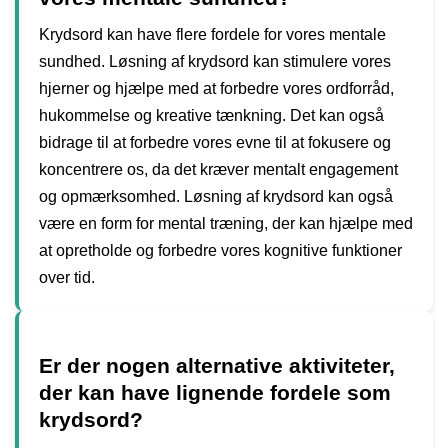
Krydsord kan have flere fordele for vores mentale
sundhed. Løsning af krydsord kan stimulere vores
hjerner og hjælpe med at forbedre vores ordforråd,
hukommelse og kreative tænkning. Det kan også
bidrage til at forbedre vores evne til at fokusere og
koncentrere os, da det kræver mentalt engagement
og opmærksomhed. Løsning af krydsord kan også
være en form for mental træning, der kan hjælpe med
at opretholde og forbedre vores kognitive funktioner
over tid.
Er der nogen alternative aktiviteter,
der kan have lignende fordele som
krydsord?