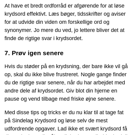
At have et bredt ordforråd er afgørende for at løse
krydsord effektivt. Læs bøger, tidsskrifter og aviser
for at udvide din viden om forskellige ord og
synonymer. Jo mere du ved, jo lettere bliver det at
finde de rigtige svar i krydsordet.
7. Prøv igen senere
Hvis du støder på en krydsning, der bare ikke vil gå
op, skal du ikke blive frustreret. Nogle gange finder
du de rigtige svar senere, når du har arbejdet med
andre dele af krydsordet. Giv blot din hjerne en
pause og vend tilbage med friske øjne senere.
Med disse tips og tricks er du nu klar til at tage fat
på Sindelag Krydsord og løse selv de mest
udfordrende opgaver. Lad ikke et svært krydsord få