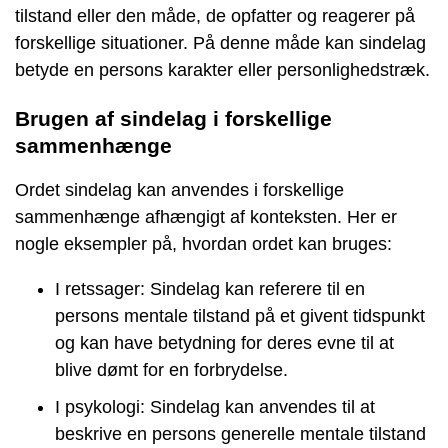
tilstand eller den måde, de opfatter og reagerer på
forskellige situationer. På denne måde kan sindelag
betyde en persons karakter eller personlighedstræk.
Brugen af sindelag i forskellige
sammenhænge
Ordet sindelag kan anvendes i forskellige
sammenhænge afhængigt af konteksten. Her er
nogle eksempler på, hvordan ordet kan bruges:
I retssager: Sindelag kan referere til en
persons mentale tilstand på et givent tidspunkt
og kan have betydning for deres evne til at
blive dømt for en forbrydelse.
I psykologi: Sindelag kan anvendes til at
beskrive en persons generelle mentale tilstand