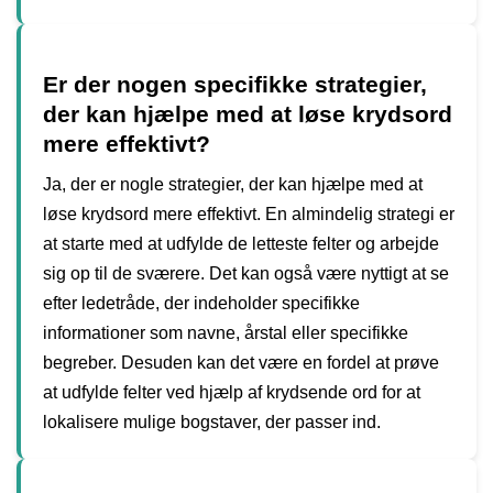
Er der nogen specifikke strategier,
der kan hjælpe med at løse krydsord
mere effektivt?
Ja, der er nogle strategier, der kan hjælpe med at
løse krydsord mere effektivt. En almindelig strategi er
at starte med at udfylde de letteste felter og arbejde
sig op til de sværere. Det kan også være nyttigt at se
efter ledetråde, der indeholder specifikke
informationer som navne, årstal eller specifikke
begreber. Desuden kan det være en fordel at prøve
at udfylde felter ved hjælp af krydsende ord for at
lokalisere mulige bogstaver, der passer ind.