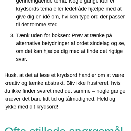
gennemgående tema: Nogle gange kan et
krydsords tema eller ledetråde hjælpe med at
give dig en idé om, hvilken type ord der passer
til det tomme sted.
Tænk uden for boksen: Prøv at tænke på
alternative betydninger af ordet sindelag og se,
om det kan hjælpe dig med at finde det rigtige
svar.
Husk, at det at løse et krydsord handler om at være
kreativ og tænke abstrakt. Bliv ikke frustreret, hvis
du ikke finder svaret med det samme – nogle gange
kræver det bare lidt tid og tålmodighed. Held og
lykke med dit krydsord!