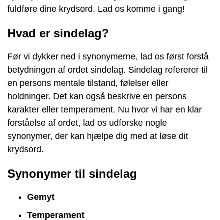
fuldføre dine krydsord. Lad os komme i gang!
Hvad er sindelag?
Før vi dykker ned i synonymerne, lad os først forstå
betydningen af ordet sindelag. Sindelag refererer til
en persons mentale tilstand, følelser eller
holdninger. Det kan også beskrive en persons
karakter eller temperament. Nu hvor vi har en klar
forståelse af ordet, lad os udforske nogle
synonymer, der kan hjælpe dig med at løse dit
krydsord.
Synonymer til sindelag
Gemyt
Temperament