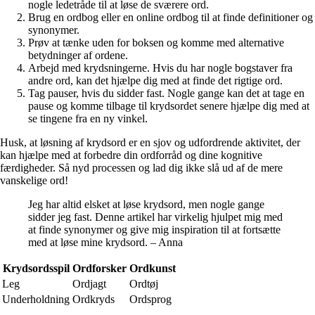
nogle ledetråde til at løse de sværere ord.
Brug en ordbog eller en online ordbog til at finde definitioner og
synonymer.
Prøv at tænke uden for boksen og komme med alternative
betydninger af ordene.
Arbejd med krydsningerne. Hvis du har nogle bogstaver fra
andre ord, kan det hjælpe dig med at finde det rigtige ord.
Tag pauser, hvis du sidder fast. Nogle gange kan det at tage en
pause og komme tilbage til krydsordet senere hjælpe dig med at
se tingene fra en ny vinkel.
Husk, at løsning af krydsord er en sjov og udfordrende aktivitet, der
kan hjælpe med at forbedre din ordforråd og dine kognitive
færdigheder. Så nyd processen og lad dig ikke slå ud af de mere
vanskelige ord!
Jeg har altid elsket at løse krydsord, men nogle gange
sidder jeg fast. Denne artikel har virkelig hjulpet mig med
at finde synonymer og give mig inspiration til at fortsætte
med at løse mine krydsord. – Anna
Krydsordsspil
Ordforsker
Ordkunst
Leg
Ordjagt
Ordtøj
Underholdning
Ordkryds
Ordsprog