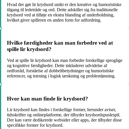
Hvad der gør lir krydsord unikt er den kreative og humoristiske
tilgang til ledetråde og ord. Dette adskiller sig fra traditionelle
krydsord ved at tilføje en ekstra blanding af underholdning,
hvilket giver spilleren en anden form for udfordring.
Hvilke færdigheder kan man forbedre ved at
spille lir krydsord?
Ved at spille lir krydsord kan man forbedre forskellige sproglige
og kognitive færdigheder. Dette inkluderer udvidelse af
ordforråd, forståelse af dobbeltbetydninger og humoristiske
referencer, og træning i logisk tænkning og problemløsning.
Hvor kan man finde lir krydsord?
Lir krydsord kan findes i forskellige former, herunder aviser,
tidsskrifter og onlineplatforme, der tilbyder krydsordspuslespil.
Der kan være dedikerede websider eller apps, der tilbyder disse
specifikke former for krydsord.