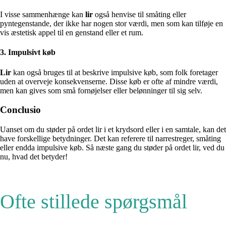
I visse sammenhænge kan
lir
også henvise til småting eller
pyntegenstande, der ikke har nogen stor værdi, men som kan tilføje en
vis æstetisk appel til en genstand eller et rum.
3. Impulsivt køb
Lir
kan også bruges til at beskrive impulsive køb, som folk foretager
uden at overveje konsekvenserne. Disse køb er ofte af mindre værdi,
men kan gives som små fornøjelser eller belønninger til sig selv.
Conclusio
Uanset om du støder på ordet lir i et krydsord eller i en samtale, kan det
have forskellige betydninger. Det kan referere til narrestreger, småting
eller endda impulsive køb. Så næste gang du støder på ordet lir, ved du
nu, hvad det betyder!
Ofte stillede spørgsmål