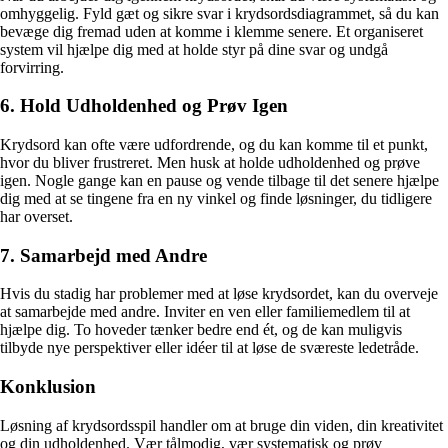
omhyggelig. Fyld gæt og sikre svar i krydsordsdiagrammet, så du kan
bevæge dig fremad uden at komme i klemme senere. Et organiseret
system vil hjælpe dig med at holde styr på dine svar og undgå
forvirring.
6. Hold Udholdenhed og Prøv Igen
Krydsord kan ofte være udfordrende, og du kan komme til et punkt,
hvor du bliver frustreret. Men husk at holde udholdenhed og prøve
igen. Nogle gange kan en pause og vende tilbage til det senere hjælpe
dig med at se tingene fra en ny vinkel og finde løsninger, du tidligere
har overset.
7. Samarbejd med Andre
Hvis du stadig har problemer med at løse krydsordet, kan du overveje
at samarbejde med andre. Inviter en ven eller familiemedlem til at
hjælpe dig. To hoveder tænker bedre end ét, og de kan muligvis
tilbyde nye perspektiver eller idéer til at løse de sværeste ledetråde.
Konklusion
Løsning af krydsordsspil handler om at bruge din viden, din kreativitet
og din udholdenhed. Vær tålmodig, vær systematisk og prøv