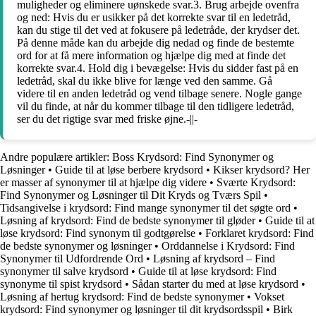
muligheder og eliminere uønskede svar.3. Brug arbejde ovenfra
og ned: Hvis du er usikker på det korrekte svar til en ledetråd,
kan du stige til det ved at fokusere på ledetråde, der krydser det.
På denne måde kan du arbejde dig nedad og finde de bestemte
ord for at få mere information og hjælpe dig med at finde det
korrekte svar.4. Hold dig i bevægelse: Hvis du sidder fast på en
ledetråd, skal du ikke blive for længe ved den samme. Gå
videre til en anden ledetråd og vend tilbage senere. Nogle gange
vil du finde, at når du kommer tilbage til den tidligere ledetråd,
ser du det rigtige svar med friske øjne.-||-
Andre populære artikler:
Boss Krydsord: Find Synonymer og
Løsninger
•
Guide til at løse berbere krydsord
•
Kikser krydsord? Her
er masser af synonymer til at hjælpe dig videre
•
Sværte Krydsord:
Find Synonymer og Løsninger til Dit Kryds og Tværs Spil
•
Tidsangivelse i krydsord: Find mange synonymer til det søgte ord
•
Løsning af krydsord: Find de bedste synonymer til gløder
•
Guide til at
løse krydsord: Find synonym til godtgørelse
•
Forklaret krydsord: Find
de bedste synonymer og løsninger
•
Orddannelse i Krydsord: Find
Synonymer til Udfordrende Ord
•
Løsning af krydsord – Find
synonymer til salve krydsord
•
Guide til at løse krydsord: Find
synonyme til spist krydsord
•
Sådan starter du med at løse krydsord
•
Løsning af hertug krydsord: Find de bedste synonymer
•
Vokset
krydsord: Find synonymer og løsninger til dit krydsordsspil
•
Birk