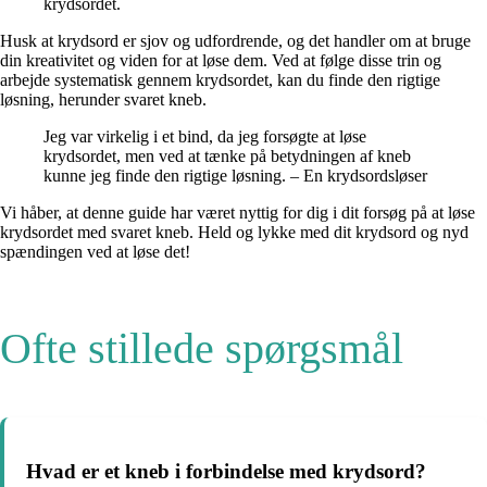
krydsordet.
Husk at krydsord er sjov og udfordrende, og det handler om at bruge
din kreativitet og viden for at løse dem. Ved at følge disse trin og
arbejde systematisk gennem krydsordet, kan du finde den rigtige
løsning, herunder svaret kneb.
Jeg var virkelig i et bind, da jeg forsøgte at løse
krydsordet, men ved at tænke på betydningen af kneb
kunne jeg finde den rigtige løsning. – En krydsordsløser
Vi håber, at denne guide har været nyttig for dig i dit forsøg på at løse
krydsordet med svaret kneb. Held og lykke med dit krydsord og nyd
spændingen ved at løse det!
Ofte stillede spørgsmål
Hvad er et kneb i forbindelse med krydsord?