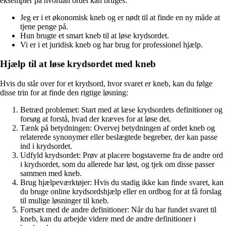
eksempler på hvordan ordet kan bruges:
Jeg er i et økonomisk kneb og er nødt til at finde en ny måde at
tjene penge på.
Hun brugte et smart kneb til at løse krydsordet.
Vi er i et juridisk kneb og har brug for professionel hjælp.
Hjælp til at løse krydsordet med kneb
Hvis du står over for et krydsord, hvor svaret er kneb, kan du følge
disse trin for at finde den rigtige løsning:
Betræd problemet: Start med at læse krydsordets definitioner og
forsøg at forstå, hvad der kræves for at løse det.
Tænk på betydningen: Overvej betydningen af ordet kneb og
relaterede synonymer eller beslægtede begreber, der kan passe
ind i krydsordet.
Udfyld krydsordet: Prøv at placere bogstaverne fra de andre ord
i krydsordet, som du allerede har løst, og tjek om disse passer
sammen med kneb.
Brug hjælpeværktøjer: Hvis du stadig ikke kan finde svaret, kan
du bruge online krydsordshjælp eller en ordbog for at få forslag
til mulige løsninger til kneb.
Fortsæt med de andre definitioner: Når du har fundet svaret til
kneb, kan du arbejde videre med de andre definitioner i