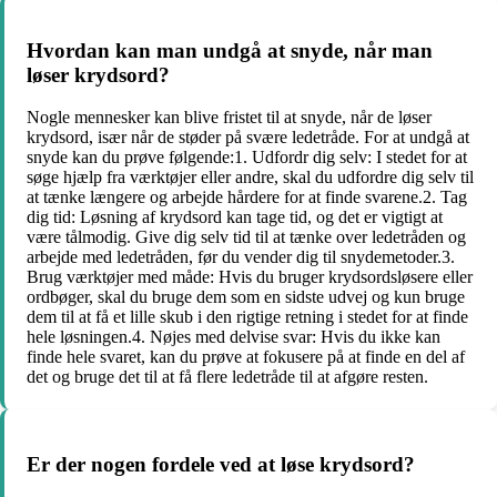
Hvordan kan man undgå at snyde, når man
løser krydsord?
Nogle mennesker kan blive fristet til at snyde, når de løser
krydsord, især når de støder på svære ledetråde. For at undgå at
snyde kan du prøve følgende:1. Udfordr dig selv: I stedet for at
søge hjælp fra værktøjer eller andre, skal du udfordre dig selv til
at tænke længere og arbejde hårdere for at finde svarene.2. Tag
dig tid: Løsning af krydsord kan tage tid, og det er vigtigt at
være tålmodig. Give dig selv tid til at tænke over ledetråden og
arbejde med ledetråden, før du vender dig til snydemetoder.3.
Brug værktøjer med måde: Hvis du bruger krydsordsløsere eller
ordbøger, skal du bruge dem som en sidste udvej og kun bruge
dem til at få et lille skub i den rigtige retning i stedet for at finde
hele løsningen.4. Nøjes med delvise svar: Hvis du ikke kan
finde hele svaret, kan du prøve at fokusere på at finde en del af
det og bruge det til at få flere ledetråde til at afgøre resten.
Er der nogen fordele ved at løse krydsord?