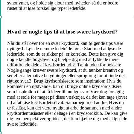
synonymer, og holde sig ajour med nyheder, så du er bedre
rustet til at løse forskellige typer ledetråde.
Hvad er nogle tips til at løse svære krydsord?
Når du står over for en svær krydsord, kan følgende tips være
nyttige:1. Løs de nemme ledetråde først: Start med at løse de
ledetråde, som du er sikker på, er korrekte. Dette kan give dig
nogle kendte bogstaver og hjælpe dig med at fylde de mere
udfordrende dele af krydsordet ud.2. Tænk uden for boksen:
Nogle gange kræver svære krydsord, at du tænker kreativt og
ser efter alternative betydninger eller sprogbrug for at finde det
rigtige svar.3. Brug krydsordsløsere som inspiration: Hvis du
kommer i en dødvande, kan du bruge online krydsordsløsere
som inspiration til at få ideer til mulige svar. Vær dog forsigtig
med at stole for meget på disse værktøjer, da det kan tage sjovet
ud af at løse krydsordet selv.4. Samarbejd med andre: Hvis du
er fastlåst, kan det være nyttigt at arbejde sammen med andre
krydsordentusiaster eller deltage i en krydsordklub. De kan give
dig nye perspektiver og ideer, der kan hjælpe dig med at løse de
svære ledetråde.