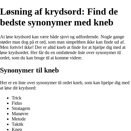
Løsning af krydsord: Find de
bedste synonymer med kneb
At løse krydsord kan være både sjovt og udfordrende. Nogle gange
støder man dog på et ord, som man simpelthen ikke kan finde ud af.
Men fortvivl ikke! Der er altid kneb at finde for at hjælpe dig med at
løse krydsordet. Her får du en omfattende liste over synonymer til
ordet, som du kan bruge til at komme videre.
Synonymer til kneb
Her er en liste over synonymer til ordet kneb, som kan hjælpe dig med
at løse dit krydsord:
Trick
Fidus
Stratagem
Manøvre
Metode
Taktik
Knep