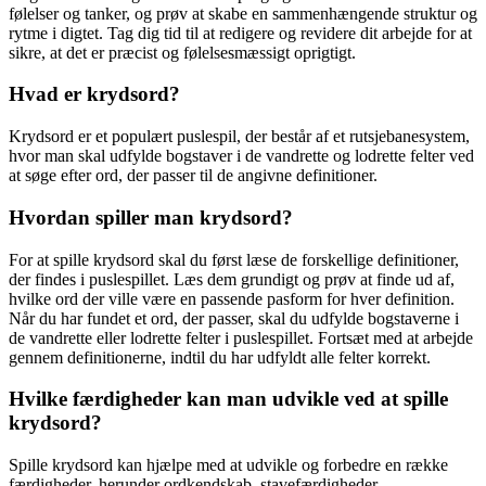
følelser og tanker, og prøv at skabe en sammenhængende struktur og
rytme i digtet. Tag dig tid til at redigere og revidere dit arbejde for at
sikre, at det er præcist og følelsesmæssigt oprigtigt.
Hvad er krydsord?
Krydsord er et populært puslespil, der består af et rutsjebanesystem,
hvor man skal udfylde bogstaver i de vandrette og lodrette felter ved
at søge efter ord, der passer til de angivne definitioner.
Hvordan spiller man krydsord?
For at spille krydsord skal du først læse de forskellige definitioner,
der findes i puslespillet. Læs dem grundigt og prøv at finde ud af,
hvilke ord der ville være en passende pasform for hver definition.
Når du har fundet et ord, der passer, skal du udfylde bogstaverne i
de vandrette eller lodrette felter i puslespillet. Fortsæt med at arbejde
gennem definitionerne, indtil du har udfyldt alle felter korrekt.
Hvilke færdigheder kan man udvikle ved at spille
krydsord?
Spille krydsord kan hjælpe med at udvikle og forbedre en række
færdigheder, herunder ordkendskab, stavefærdigheder,