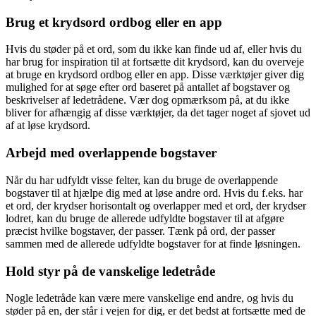
Brug et krydsord ordbog eller en app
Hvis du støder på et ord, som du ikke kan finde ud af, eller hvis du
har brug for inspiration til at fortsætte dit krydsord, kan du overveje
at bruge en krydsord ordbog eller en app. Disse værktøjer giver dig
mulighed for at søge efter ord baseret på antallet af bogstaver og
beskrivelser af ledetrådene. Vær dog opmærksom på, at du ikke
bliver for afhængig af disse værktøjer, da det tager noget af sjovet ud
af at løse krydsord.
Arbejd med overlappende bogstaver
Når du har udfyldt visse felter, kan du bruge de overlappende
bogstaver til at hjælpe dig med at løse andre ord. Hvis du f.eks. har
et ord, der krydser horisontalt og overlapper med et ord, der krydser
lodret, kan du bruge de allerede udfyldte bogstaver til at afgøre
præcist hvilke bogstaver, der passer. Tænk på ord, der passer
sammen med de allerede udfyldte bogstaver for at finde løsningen.
Hold styr på de vanskelige ledetråde
Nogle ledetråde kan være mere vanskelige end andre, og hvis du
støder på en, der står i vejen for dig, er det bedst at fortsætte med de