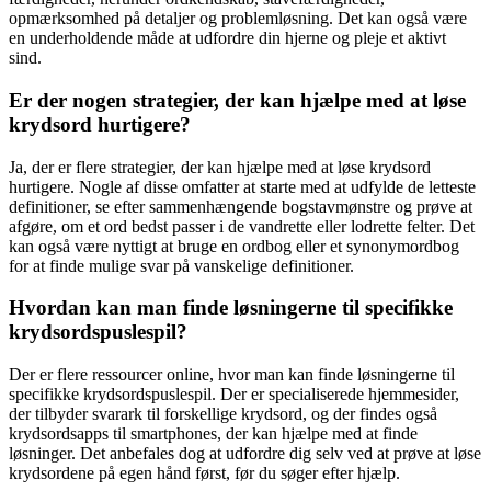
opmærksomhed på detaljer og problemløsning. Det kan også være
en underholdende måde at udfordre din hjerne og pleje et aktivt
sind.
Er der nogen strategier, der kan hjælpe med at løse
krydsord hurtigere?
Ja, der er flere strategier, der kan hjælpe med at løse krydsord
hurtigere. Nogle af disse omfatter at starte med at udfylde de letteste
definitioner, se efter sammenhængende bogstavmønstre og prøve at
afgøre, om et ord bedst passer i de vandrette eller lodrette felter. Det
kan også være nyttigt at bruge en ordbog eller et synonymordbog
for at finde mulige svar på vanskelige definitioner.
Hvordan kan man finde løsningerne til specifikke
krydsordspuslespil?
Der er flere ressourcer online, hvor man kan finde løsningerne til
specifikke krydsordspuslespil. Der er specialiserede hjemmesider,
der tilbyder svarark til forskellige krydsord, og der findes også
krydsordsapps til smartphones, der kan hjælpe med at finde
løsninger. Det anbefales dog at udfordre dig selv ved at prøve at løse
krydsordene på egen hånd først, før du søger efter hjælp.