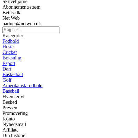
Skrivehjørne
Abonnementsstrøm
Betify.dk
Net Web
partner@netweb.dk
Kategorier
Fodbold
Heste
Cricket
Boksning
Esport
Dart
Basketball
Golf
Amerikansk fodbold
Baseball
Hvem er vi
Besked
Pressen
Promovering
Konto
Nyhedsmail
Affiliate
Din historie