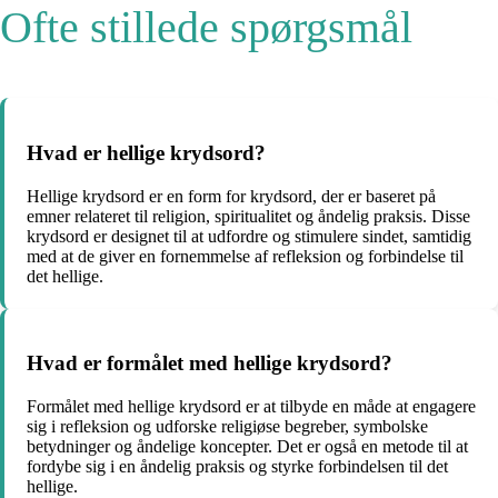
Ofte stillede spørgsmål
Hvad er hellige krydsord?
Hellige krydsord er en form for krydsord, der er baseret på
emner relateret til religion, spiritualitet og åndelig praksis. Disse
krydsord er designet til at udfordre og stimulere sindet, samtidig
med at de giver en fornemmelse af refleksion og forbindelse til
det hellige.
Hvad er formålet med hellige krydsord?
Formålet med hellige krydsord er at tilbyde en måde at engagere
sig i refleksion og udforske religiøse begreber, symbolske
betydninger og åndelige koncepter. Det er også en metode til at
fordybe sig i en åndelig praksis og styrke forbindelsen til det
hellige.