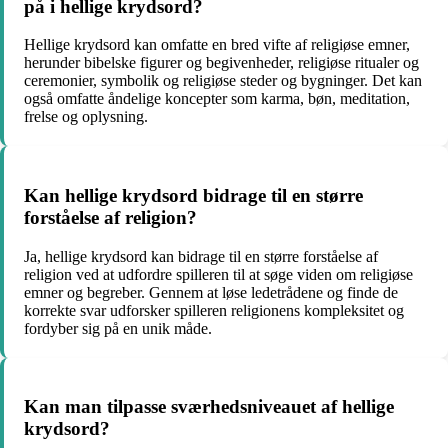
på i hellige krydsord?
Hellige krydsord kan omfatte en bred vifte af religiøse emner,
herunder bibelske figurer og begivenheder, religiøse ritualer og
ceremonier, symbolik og religiøse steder og bygninger. Det kan
også omfatte åndelige koncepter som karma, bøn, meditation,
frelse og oplysning.
Kan hellige krydsord bidrage til en større
forståelse af religion?
Ja, hellige krydsord kan bidrage til en større forståelse af
religion ved at udfordre spilleren til at søge viden om religiøse
emner og begreber. Gennem at løse ledetrådene og finde de
korrekte svar udforsker spilleren religionens kompleksitet og
fordyber sig på en unik måde.
Kan man tilpasse sværhedsniveauet af hellige
krydsord?