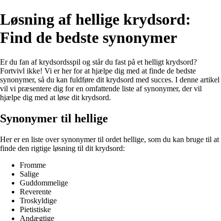
Løsning af hellige krydsord:
Find de bedste synonymer
Er du fan af krydsordsspil og står du fast på et helligt krydsord?
Fortvivl ikke! Vi er her for at hjælpe dig med at finde de bedste
synonymer, så du kan fuldføre dit krydsord med succes. I denne artikel
vil vi præsentere dig for en omfattende liste af synonymer, der vil
hjælpe dig med at løse dit krydsord.
Synonymer til hellige
Her er en liste over synonymer til ordet hellige, som du kan bruge til at
finde den rigtige løsning til dit krydsord:
Fromme
Salige
Guddommelige
Reverente
Troskyldige
Pietistiske
Andægtige