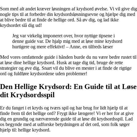
Som med alt andet kræver løsningen af krydsord øvelse. Vi vil give dig
nogle tips til at forbedre din krydsordsløsningsevne og hjælpe dig med
at blive bedre til at finde de hellige ord. Så øv dig, og lad ikke
krydsordet slå dig ud!
Jeg var virkelig imponeret over, hvor nyttige tipsene i
denne guide var. De hjalp mig med at løse mine krydsord
hurtigere og mere effektivt! – Anne, en tilfreds læser
Med vores omfattende guide i hånden burde du nu være bedre rustet til
at løse dine hellige krydsord. Husk at tage dig tid, bruge de rette
strategier og øve dig. Snart vil du blive en mester i at finde de rigtige
ord og fuldføre krydsordene uden problemer!
Den Hellige Krydsord: En Guide til at Løse
dit Krydsordsspil
Er du fanget i et kryds og tværs spil og har brug for lidt hjælp til at
finde frem til det hellige ord? Frygt ikke længere! Vi er her for at give
dig en grundig og nærværende guide til at løse dit krydsordsspil. Lad
os begynde med at udforske betydningen af det ord, som folk søger
hjælp til: hellige krydsord.