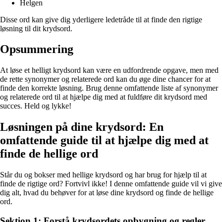
Helgen
Disse ord kan give dig yderligere ledetråde til at finde den rigtige
løsning til dit krydsord.
Opsummering
At løse et helligt krydsord kan være en udfordrende opgave, men med
de rette synonymer og relaterede ord kan du øge dine chancer for at
finde den korrekte løsning. Brug denne omfattende liste af synonymer
og relaterede ord til at hjælpe dig med at fuldføre dit krydsord med
succes. Held og lykke!
Løsningen på dine krydsord: En
omfattende guide til at hjælpe dig med at
finde de hellige ord
Står du og bokser med hellige krydsord og har brug for hjælp til at
finde de rigtige ord? Fortvivl ikke! I denne omfattende guide vil vi give
dig alt, hvad du behøver for at løse dine krydsord og finde de hellige
ord.
Sektion 1: Forstå krydsordets opbygning og regler