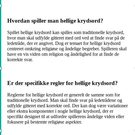
Hvordan spiller man hellige krydsord?
Spillet hellige krydsord kan spilles som traditionelle krydsord,
hvor man skal udfylde gitteret med ord ved at finde svar på de
ledetråde, der er angivet. Dog er temaet for hellige krydsord
centreret omkring religiøse og åndelige begreber. Spilleren skal
have en vis viden om religion og åndelighed for at finde de
korrekte svar.
Er der specifikke regler for hellige krydsord?
Reglerne for hellige krydsord er generelt de samme som for
traditionelle krydsord. Man skal finde svar på ledetrådene og
udfylde gitteret med korrekte ord. Der kan dog være variationer
eller ekstra komponenter i nogle hellige krydsord, der er
specifikt designet til at udfordre spillerens åndelige viden eller
fokusere på bestemte religiøse aspekter.