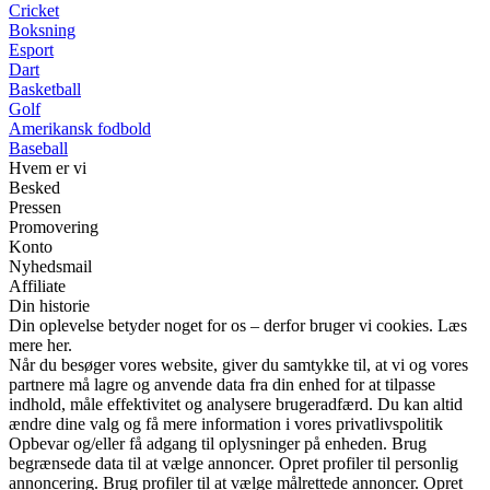
Cricket
Boksning
Esport
Dart
Basketball
Golf
Amerikansk fodbold
Baseball
Hvem er vi
Besked
Pressen
Promovering
Konto
Nyhedsmail
Affiliate
Din historie
Din oplevelse betyder noget for os – derfor bruger vi cookies. Læs
mere her.
Når du besøger vores website, giver du samtykke til, at vi og vores
partnere må lagre og anvende data fra din enhed for at tilpasse
indhold, måle effektivitet og analysere brugeradfærd. Du kan altid
ændre dine valg og få mere information i vores privatlivspolitik
Opbevar og/eller få adgang til oplysninger på enheden. Brug
begrænsede data til at vælge annoncer. Opret profiler til personlig
annoncering. Brug profiler til at vælge målrettede annoncer. Opret