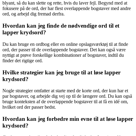
blyant, så du kan slette og rette, hvis du laver fejl. Begynd med at
fokusere på de ord, der har flest overlappende bogstaver med andre
ord, og arbejd dig fremad derfra.
Hvordan kan jeg finde de nødvendige ord til et
lapper krydsord?
Du kan bruge en ordbog eller en online opslagsværktøj til at finde
ord, der passer til de overlappende bogstaver. Det kan også være
nyttigt at prøve forskellige kombinationer af bogstaver, indtil du
finder det rigtige ord.
Hvilke strategier kan jeg bruge til at løse lapper
krydsord?
Nogle strategier omfatter at starte med de korte ord, der kun har et
par bogstaver, og arbejde dig vej op til de længere ord. Du kan også
bruge konteksten af de overlappende bogstaver til at få en idé om,
hvilket ord der passer bedst.
Hvordan kan jeg forbedre min evne til at løse lapper
krydsord?