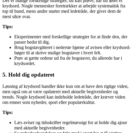
Der er mange forskellige strategier, du kan prøve, når du løser et
krydsord. Nogle mennesker foretrækker at arbejde systematisk fra
top til bund, mens andre starter med ledetråde, der giver dem de
mest sikre svar.
Tips:
Eksperimenter med forskellige strategier for at finde den, der
passer bedst til dig.
Brug bogstavgitteret i nederste hjørne af avisen eller krydsord-
bøger til at skrive mulige bogstaver i hvert felt.
Prøv at gætte ordene ud fra de bogstaver, du allerede har i
krydsordet.
5. Hold dig opdateret
Løsning af krydsord handler ikke kun om at have den rigtige viden,
men også om at være opdateret med aktuelle begivenheder og
trends. Nogle krydsord kan indeholde ledetråde, der kræver viden
om emner som nyheder, sport eller populærkultur.
Tips:
Læs aviser og tidsskrifter regelmæssigt for at holde dig ajour
med aktuelle begivenheder.