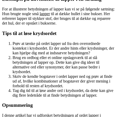
For at illustrere betydningen af lapper kan vi se på følgende sætning:
Hun brugte nogle små
lapper
til at dække hullet i sine bukser. Her
refererer lapper til stykker stof, der bruges til at dække og reparere
det hul, der er opstået i bukserne.
Tips til at løse krydsordet
Prøv at tænke på ordet lapper ud fra den overordnede
kontekst i krydsordet. Er der andre hints eller krydsninger, der
kan hjælpe dig med at indsnævre betydningen?
Brug en ordbog eller et online opslagsværk til at slå
betydningen af lapper op. Dette kan give dig ideer til
alternative ord eller synonymer, der kan passe bedre i
krydsordet.
Skriv de kendte bogstaver i ordet lapper ned og prøv at finde
ud af, hvilke kombinationer af bogstaver der giver mening i
forhold til resten af krydsordet.
Tag dig tid til at løse andre ord i krydsordet, da dette kan give
dig flere ledetråde til at finde betydningen af lapper.
Opsummering
I denne artikel har vi udforsket betydningen af ordet lapper i