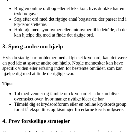
Brug en online ordbog eller et leksikon, hvis du ikke har en
trykt udgave.
Søg efter ord med det rigtige antal bogstaver, der passer ind i
krydsordsfelterne.
Hold øje med synonymer eller antonymer til ledetråde, da de
kan hjælpe dig med at finde det rigtige ord.
3. Spørg andre om hjælp
Hvis du stadig har problemer med at løse et krydsord, kan det være
en god idé at spørge andre om hjælp. Nogle mennesker kan have
specifik viden eller erfaring inden for bestemte områder, som kan
hjælpe dig med at finde de rigtige svar.
Tips:
Tal med venner og familie om krydsordet – du kan blive
overrasket over, hvor mange nyttige ideer de har.
Tilmeld dig et krydsordforum eller en online krydsordsgroup
for at få eksperttips og løsninger fra erfarne krydsordløsere.
4. Prøv forskellige strategier