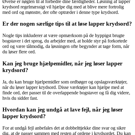
Øvelse er nøglen til at forbedre dine færdigheder. Løsning af lapper
krydsord regelmæssigt vil hjælpe dig med at blive mere fortrolig
med ord og mønstre, der ofte optræder i denne type krydsord.
Er der nogen særlige tips til at løse lapper krydsord?
Nogle tips inkluderer at være opmærksom på de hyppigst brugte
bogstaver i det sprog, du arbejder med, at holde styr på forkortede
ord og være tålmodig, da løsningen ofte begynder at tage form, når
du løser flere ord.
Kan jeg bruge hjælpemidler, når jeg løser lapper
krydsord?
Ja, du kan bruge hjælpemidler som ordbøger og opslagsværktøjer,
når du løser lapper krydsord. Disse værktøjer kan hjælpe med at
finde ord, der passer til de overlappende bogstaver og få dig videre,
hvis du sidder fast.
Hvordan kan jeg undgå at lave fejl, når jeg løser
lapper krydsord?
For at undgå fejl anbefales det at dobbelttjekke dine svar og sikre
dig, at de passer sammen med resten af ​​ordene i krydsordet. Du kan