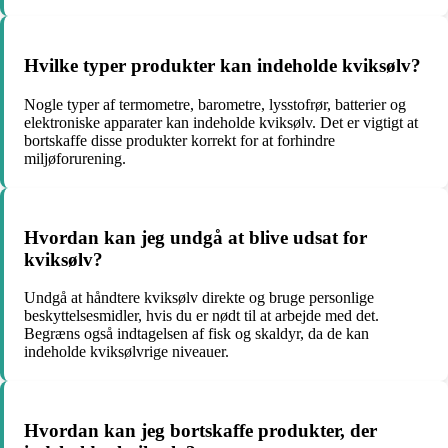
Hvilke typer produkter kan indeholde kviksølv?
Nogle typer af termometre, barometre, lysstofrør, batterier og
elektroniske apparater kan indeholde kviksølv. Det er vigtigt at
bortskaffe disse produkter korrekt for at forhindre
miljøforurening.
Hvordan kan jeg undgå at blive udsat for
kviksølv?
Undgå at håndtere kviksølv direkte og bruge personlige
beskyttelsesmidler, hvis du er nødt til at arbejde med det.
Begræns også indtagelsen af fisk og skaldyr, da de kan
indeholde kviksølvrige niveauer.
Hvordan kan jeg bortskaffe produkter, der