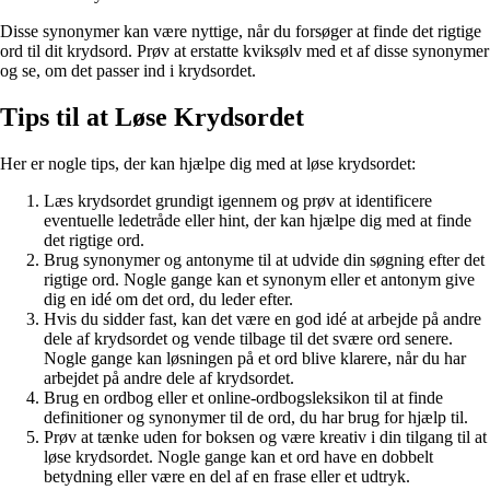
Disse synonymer kan være nyttige, når du forsøger at finde det rigtige
ord til dit krydsord. Prøv at erstatte kviksølv med et af disse synonymer
og se, om det passer ind i krydsordet.
Tips til at Løse Krydsordet
Her er nogle tips, der kan hjælpe dig med at løse krydsordet:
Læs krydsordet grundigt igennem og prøv at identificere
eventuelle ledetråde eller hint, der kan hjælpe dig med at finde
det rigtige ord.
Brug synonymer og antonyme til at udvide din søgning efter det
rigtige ord. Nogle gange kan et synonym eller et antonym give
dig en idé om det ord, du leder efter.
Hvis du sidder fast, kan det være en god idé at arbejde på andre
dele af krydsordet og vende tilbage til det svære ord senere.
Nogle gange kan løsningen på et ord blive klarere, når du har
arbejdet på andre dele af krydsordet.
Brug en ordbog eller et online-ordbogsleksikon til at finde
definitioner og synonymer til de ord, du har brug for hjælp til.
Prøv at tænke uden for boksen og være kreativ i din tilgang til at
løse krydsordet. Nogle gange kan et ord have en dobbelt
betydning eller være en del af en frase eller et udtryk.