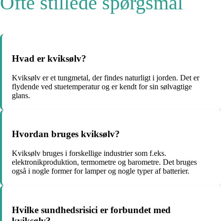
Ofte stillede spørgsmål
Hvad er kviksølv?
Kviksølv er et tungmetal, der findes naturligt i jorden. Det er
flydende ved stuetemperatur og er kendt for sin sølvagtige
glans.
Hvordan bruges kviksølv?
Kviksølv bruges i forskellige industrier som f.eks.
elektronikproduktion, termometre og barometre. Det bruges
også i nogle former for lamper og nogle typer af batterier.
Hvilke sundhedsrisici er forbundet med
kviksølv?