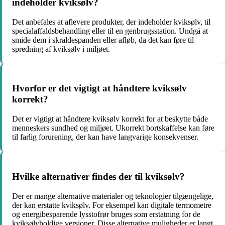
indeholder kviksølv?
Det anbefales at aflevere produkter, der indeholder kviksølv, til
specialaffaldsbehandling eller til en genbrugsstation. Undgå at
smide dem i skraldespanden eller afløb, da det kan føre til
spredning af kviksølv i miljøet.
Hvorfor er det vigtigt at håndtere kviksølv
korrekt?
Det er vigtigt at håndtere kviksølv korrekt for at beskytte både
menneskers sundhed og miljøet. Ukorrekt bortskaffelse kan føre
til farlig forurening, der kan have langvarige konsekvenser.
Hvilke alternativer findes der til kviksølv?
Der er mange alternative materialer og teknologier tilgængelige,
der kan erstatte kviksølv. For eksempel kan digitale termometre
og energibesparende lysstofrør bruges som erstatning for de
kviksølvholdige versioner. Disse alternative muligheder er langt