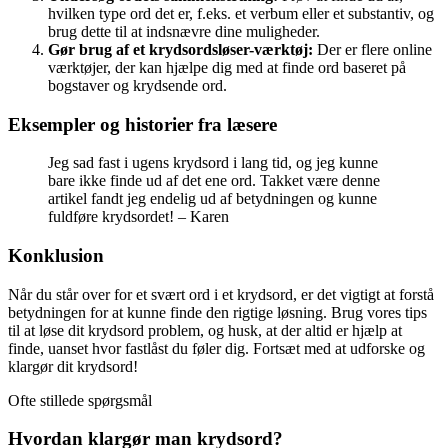
hvilken type ord det er, f.eks. et verbum eller et substantiv, og
brug dette til at indsnævre dine muligheder.
Gør brug af et krydsordsløser-værktøj:
Der er flere online
værktøjer, der kan hjælpe dig med at finde ord baseret på
bogstaver og krydsende ord.
Eksempler og historier fra læsere
Jeg sad fast i ugens krydsord i lang tid, og jeg kunne
bare ikke finde ud af det ene ord. Takket være denne
artikel fandt jeg endelig ud af betydningen og kunne
fuldføre krydsordet! – Karen
Konklusion
Når du står over for et svært ord i et krydsord, er det vigtigt at forstå
betydningen for at kunne finde den rigtige løsning. Brug vores tips
til at løse dit krydsord problem, og husk, at der altid er hjælp at
finde, uanset hvor fastlåst du føler dig. Fortsæt med at udforske og
klargør dit krydsord!
Ofte stillede spørgsmål
Hvordan klargør man krydsord?