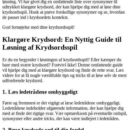
løsning. Vi har givet dig en omfattende liste over synonymer til
udtrykket klargøre krydsord, der kan hjælpe dig med at løse dine
krydsordsspil. Husk at prøve forskellige synonymer og se, hvordan
de passer ind i krydsordets kontekst.
God fornøjelse med dine krydsordsspil!
Klargøre Krydsord: En Nyttig Guide til
Løsning af Krydsordsspil
Er du en begynder i løsningen af krydsordsspil? Eller kæmper du
bare med svære krydsord? Fortvivl ikke! Denne omfattende guide
vil hjælpe dig med at klargøre krydsord og finde de rette svar. Læs
videre for at få nogle værdifulde tips og tricks til at løse selv de mest
udfordrende krydsord.
1. Læs ledetrådene omhyggeligt
Først og fremmest er det vigtigt at læse ledetrådene omhyggeligt.
Ledetrådene indeholder afgørende information, der kan hjælpe dig
med at finde det rigtige svar. Vær opmærksom på eventuelle ordspil,
synonymer eller andre tricks, der kan være indlejret i ledetråden.
2. Brug krydsede ord til din fordel