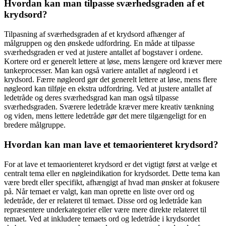
Hvordan kan man tilpasse sværhedsgraden af et
krydsord?
Tilpasning af sværhedsgraden af et krydsord afhænger af
målgruppen og den ønskede udfordring. En måde at tilpasse
sværhedsgraden er ved at justere antallet af bogstaver i ordene.
Kortere ord er generelt lettere at løse, mens længere ord kræver mere
tankeprocesser. Man kan også variere antallet af nøgleord i et
krydsord. Færre nøgleord gør det generelt lettere at løse, mens flere
nøgleord kan tilføje en ekstra udfordring. Ved at justere antallet af
ledetråde og deres sværhedsgrad kan man også tilpasse
sværhedsgraden. Sværere ledetråde kræver mere kreativ tænkning
og viden, mens lettere ledetråde gør det mere tilgængeligt for en
bredere målgruppe.
Hvordan kan man lave et temaorienteret krydsord?
For at lave et temaorienteret krydsord er det vigtigt først at vælge et
centralt tema eller en nøgleindikation for krydsordet. Dette tema kan
være bredt eller specifikt, afhængigt af hvad man ønsker at fokusere
på. Når temaet er valgt, kan man oprette en liste over ord og
ledetråde, der er relateret til temaet. Disse ord og ledetråde kan
repræsentere underkategorier eller være mere direkte relateret til
temaet. Ved at inkludere temaets ord og ledetråde i krydsordet