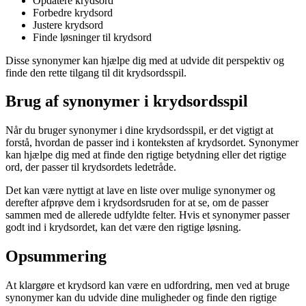
Opdatere krydsord
Forbedre krydsord
Justere krydsord
Finde løsninger til krydsord
Disse synonymer kan hjælpe dig med at udvide dit perspektiv og
finde den rette tilgang til dit krydsordsspil.
Brug af synonymer i krydsordsspil
Når du bruger synonymer i dine krydsordsspil, er det vigtigt at
forstå, hvordan de passer ind i konteksten af krydsordet. Synonymer
kan hjælpe dig med at finde den rigtige betydning eller det rigtige
ord, der passer til krydsordets ledetråde.
Det kan være nyttigt at lave en liste over mulige synonymer og
derefter afprøve dem i krydsordsruden for at se, om de passer
sammen med de allerede udfyldte felter. Hvis et synonymer passer
godt ind i krydsordet, kan det være den rigtige løsning.
Opsummering
At klargøre et krydsord kan være en udfordring, men ved at bruge
synonymer kan du udvide dine muligheder og finde den rigtige