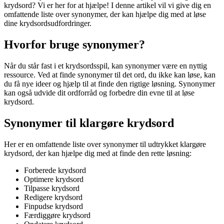
krydsord? Vi er her for at hjælpe! I denne artikel vil vi give dig en
omfattende liste over synonymer, der kan hjælpe dig med at løse
dine krydsordsudfordringer.
Hvorfor bruge synonymer?
Når du står fast i et krydsordsspil, kan synonymer være en nyttig
ressource. Ved at finde synonymer til det ord, du ikke kan løse, kan
du få nye ideer og hjælp til at finde den rigtige løsning. Synonymer
kan også udvide dit ordforråd og forbedre din evne til at løse
krydsord.
Synonymer til klargøre krydsord
Her er en omfattende liste over synonymer til udtrykket klargøre
krydsord, der kan hjælpe dig med at finde den rette løsning:
Forberede krydsord
Optimere krydsord
Tilpasse krydsord
Redigere krydsord
Finpudse krydsord
Færdiggøre krydsord