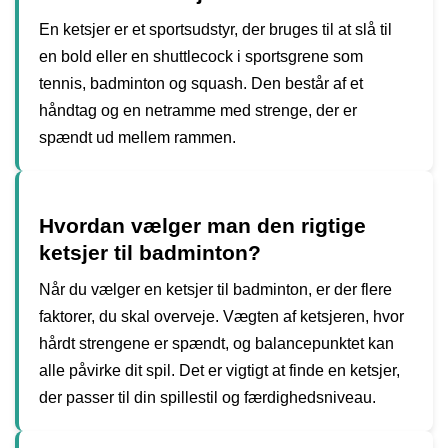
En ketsjer er et sportsudstyr, der bruges til at slå til
en bold eller en shuttlecock i sportsgrene som
tennis, badminton og squash. Den består af et
håndtag og en netramme med strenge, der er
spændt ud mellem rammen.
Hvordan vælger man den rigtige
ketsjer til badminton?
Når du vælger en ketsjer til badminton, er der flere
faktorer, du skal overveje. Vægten af ketsjeren, hvor
hårdt strengene er spændt, og balancepunktet kan
alle påvirke dit spil. Det er vigtigt at finde en ketsjer,
der passer til din spillestil og færdighedsniveau.