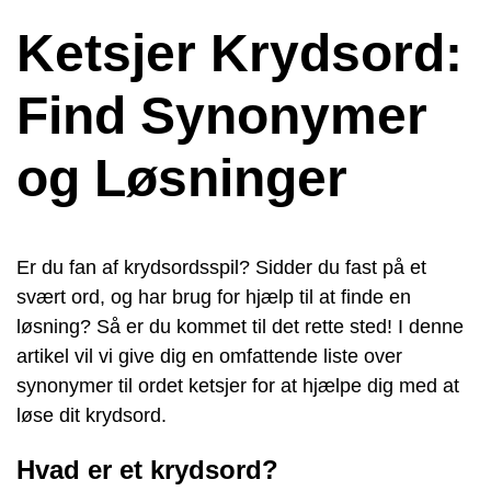
Ketsjer Krydsord:
Find Synonymer
og Løsninger
Er du fan af krydsordsspil? Sidder du fast på et
svært ord, og har brug for hjælp til at finde en
løsning? Så er du kommet til det rette sted! I denne
artikel vil vi give dig en omfattende liste over
synonymer til ordet ketsjer for at hjælpe dig med at
løse dit krydsord.
Hvad er et krydsord?