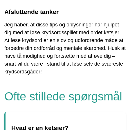
Afsluttende tanker
Jeg håber, at disse tips og oplysninger har hjulpet
dig med at løse krydsordsspillet med ordet ketsjer.
At løse krydsord er en sjov og udfordrende måde at
forbedre din ordforråd og mentale skarphed. Husk at
have tålmodighed og fortsætte med at øve dig –
snart vil du være i stand til at løse selv de sværeste
krydsordsgåder!
Ofte stillede spørgsmål
Hvad er en ketsjer?