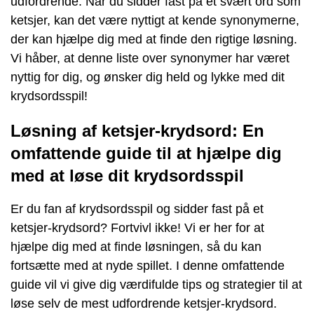
udfordrende. Når du sidder fast på et svært ord som
ketsjer, kan det være nyttigt at kende synonymerne,
der kan hjælpe dig med at finde den rigtige løsning.
Vi håber, at denne liste over synonymer har været
nyttig for dig, og ønsker dig held og lykke med dit
krydsordsspil!
Løsning af ketsjer-krydsord: En
omfattende guide til at hjælpe dig
med at løse dit krydsordsspil
Er du fan af krydsordsspil og sidder fast på et
ketsjer-krydsord? Fortvivl ikke! Vi er her for at
hjælpe dig med at finde løsningen, så du kan
fortsætte med at nyde spillet. I denne omfattende
guide vil vi give dig værdifulde tips og strategier til at
løse selv de mest udfordrende ketsjer-krydsord.