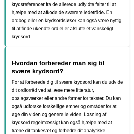
krydsreferencer fra de allerede udfyldte felter til at
hjælpe med at afkode de sværere ledetråde. En
ordbog eller en krydsordsløser kan også være nyttig
til at finde ukendte ord eller afslutte et vanskeligt
krydsord.
Hvordan forbereder man sig til
svære krydsord?
For at forberede dig til svære krydsord kan du udvide
dit ordforråd ved at læse mere litteratur,
opslagsværker eller andre former for tekster. Du kan
også udforske forskellige emner og områder for at
øge din viden og generelle viden. Løsning af
krydsord regelmæssigt kan også hjælpe med at
træne dit tankesæt og forbedre dit analytiske