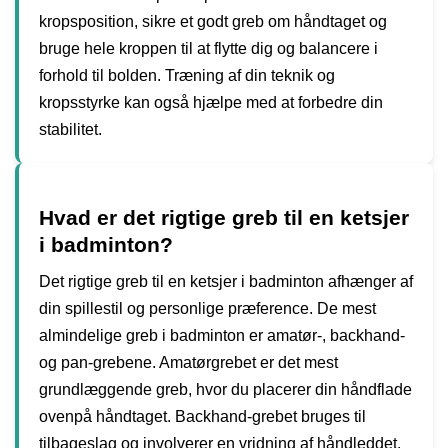
kropsposition, sikre et godt greb om håndtaget og
bruge hele kroppen til at flytte dig og balancere i
forhold til bolden. Træning af din teknik og
kropsstyrke kan også hjælpe med at forbedre din
stabilitet.
Hvad er det rigtige greb til en ketsjer
i badminton?
Det rigtige greb til en ketsjer i badminton afhænger af
din spillestil og personlige præference. De mest
almindelige greb i badminton er amatør-, backhand-
og pan-grebene. Amatørgrebet er det mest
grundlæggende greb, hvor du placerer din håndflade
ovenpå håndtaget. Backhand-grebet bruges til
tilbageslag og involverer en vridning af håndleddet.