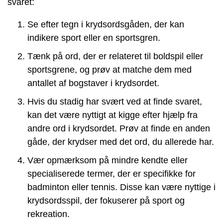
svaret:
Se efter tegn i krydsordsgåden, der kan
indikere sport eller en sportsgren.
Tænk på ord, der er relateret til boldspil eller
sportsgrene, og prøv at matche dem med
antallet af bogstaver i krydsordet.
Hvis du stadig har svært ved at finde svaret,
kan det være nyttigt at kigge efter hjælp fra
andre ord i krydsordet. Prøv at finde en anden
gåde, der krydser med det ord, du allerede har.
Vær opmærksom på mindre kendte eller
specialiserede termer, der er specifikke for
badminton eller tennis. Disse kan være nyttige i
krydsordsspil, der fokuserer på sport og
rekreation.