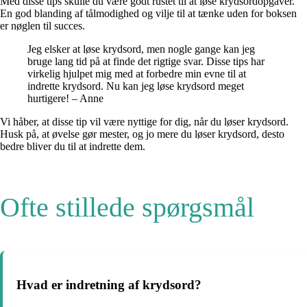
Med disse tips skulle du være godt rustet til at løse krydsordopgaver.
En god blanding af tålmodighed og vilje til at tænke uden for boksen
er nøglen til succes.
Jeg elsker at løse krydsord, men nogle gange kan jeg
bruge lang tid på at finde det rigtige svar. Disse tips har
virkelig hjulpet mig med at forbedre min evne til at
indrette krydsord. Nu kan jeg løse krydsord meget
hurtigere! – Anne
Vi håber, at disse tip vil være nyttige for dig, når du løser krydsord.
Husk på, at øvelse gør mester, og jo mere du løser krydsord, desto
bedre bliver du til at indrette dem.
Ofte stillede spørgsmål
Hvad er indretning af krydsord?