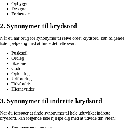
Opbygge
Designe
Forberede
2. Synonymer til krydsord
Når du har brug for synonymer til selve ordet krydsord, kan følgende
liste hjælpe dig med at finde det rette svar:
Puslespil
Ordleg
Skæbne
Gåde
Opklaring
Udfordring
Tidsfordriv
Hjernevrider
3. Synonymer til indrette krydsord
Når du forsøger at finde synonymer til hele udtrykket indrette
krydsord, kan følgende liste hjælpe dig med at udvide din viden:
Sammensætte opgaver