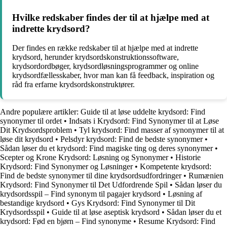
Hvilke redskaber findes der til at hjælpe med at
indrette krydsord?
Der findes en række redskaber til at hjælpe med at indrette
krydsord, herunder krydsordskonstruktionssoftware,
krydsordordbøger, krydsordløsningsprogrammer og online
krydsordfællesskaber, hvor man kan få feedback, inspiration og
råd fra erfarne krydsordskonstruktører.
Andre populære artikler:
Guide til at løse uddelte krydsord: Find
synonymer til ordet
•
Indsats i Krydsord: Find Synonymer til at Løse
Dit Krydsordsproblem
•
Tyl krydsord: Find masser af synonymer til at
løse dit krydsord
•
Pelsdyr krydsord: Find de bedste synonymer
•
Sådan løser du et krydsord: Find magiske ting og deres synonymer
•
Scepter og Krone Krydsord: Løsning og Synonymer
•
Historie
Krydsord: Find Synonymer og Løsninger
•
Kompetente krydsord:
Find de bedste synonymer til dine krydsordsudfordringer
•
Rumænien
Krydsord: Find Synonymer til Det Udfordrende Spil
•
Sådan løser du
krydsordsspil – Find synonym til pagajer krydsord
•
Løsning af
bestandige krydsord
•
Gys Krydsord: Find Synonymer til Dit
Krydsordsspil
•
Guide til at løse aseptisk krydsord
•
Sådan løser du et
krydsord: Fød en bjørn – Find synonyme
•
Resume Krydsord: Find