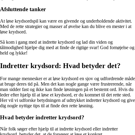
Afsluttende tanker
At løse krydsordspil kan være en givende og underholdende aktivitet.
Med de rette strategier og masser af øvelse kan du blive en mester i at
løse krydsord.
Så kom i gang med at indrette krydsord og lad din viden og
tålmodighed hjælpe dig med at finde de rigtige svar! God fornøjelse og
held og lykke!
Indretter krydsord: Hvad betyder det?
For mange mennesker er at løse krydsord en sjov og udfordrende måde
at bruge deres tid på. Men det kan nogle gange være frustrerende, når
man sidder fast og ikke kan finde løsningen på et bestemt ord. Hvis du
leder efter hjælp til at løse et krydsord, er du kommet til det rette sted.
Her vil vi udforske betydningen af udtrykket indretter krydsord og give
dig nogle nyttige tips til at finde den rette løsning.
Hvad betyder indretter krydsord?
Når folk søger efter hjælp til at indrette krydsord eller indretter
krydsord, betyder det, at de forsøger at løse et konkret