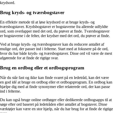
krydsord.
Brug kryds- og tværsbogstaver
En effektiv metode til at løse krydsord er at bruge kryds- og
tværsbogstaver. Krydsbogstaver er bogstaverne fra allerede udfyldte
ord, som overlapper med det ord, du prøver at finde. Tværsbogstaver
er bogstaverne i de felter, der krydser med det ord, du prøver at finde.
Ved at bruge kryds- og tværsbogstaver kan du reducere antallet af
mulige ord, der passer ind i felterne. Start med at fokusere på de ord,
hvor du har både kryds- og tværsbogstaver. Disse ord vil være de mest
afgørende for at finde de rigtige svar.
Brug en ordbog eller et ordbogsprogram
Når du står fast og ikke kan finde svaret på en ledetråd, kan det være
en god idé at bruge en ordbog eller et ordbogsprogram. En ordbog kan
hjælpe dig med at finde synonymer eller relaterede ord, der kan passe
ind i felterne.
Du kan også bruge online ordbøger eller dedikerede ordbogsapps til at
søge efter ord baseret på ledetråden eller antallet af bogstaver. Disse
værktøjer kan være en stor hjælp, når du har brug for at finde de rigtige