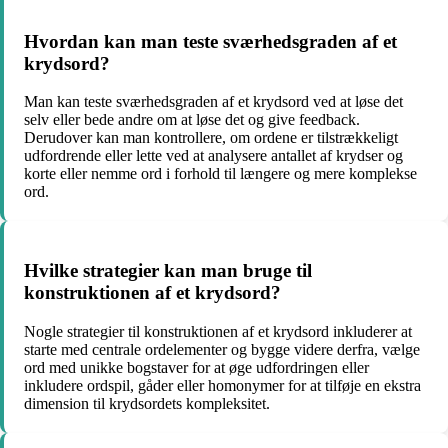
Hvordan kan man teste sværhedsgraden af et
krydsord?
Man kan teste sværhedsgraden af et krydsord ved at løse det
selv eller bede andre om at løse det og give feedback.
Derudover kan man kontrollere, om ordene er tilstrækkeligt
udfordrende eller lette ved at analysere antallet af krydser og
korte eller nemme ord i forhold til længere og mere komplekse
ord.
Hvilke strategier kan man bruge til
konstruktionen af et krydsord?
Nogle strategier til konstruktionen af et krydsord inkluderer at
starte med centrale ordelementer og bygge videre derfra, vælge
ord med unikke bogstaver for at øge udfordringen eller
inkludere ordspil, gåder eller homonymer for at tilføje en ekstra
dimension til krydsordets kompleksitet.