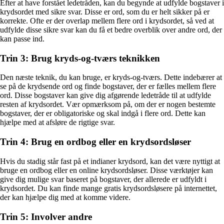
Efter at have forstået ledetråden, kan du begynde at udfylde bogstaver i
krydsordet med sikre svar. Disse er ord, som du er helt sikker på er
korrekte. Ofte er der overlap mellem flere ord i krydsordet, så ved at
udfylde disse sikre svar kan du få et bedre overblik over andre ord, der
kan passe ind.
Trin 3: Brug kryds-og-tværs teknikken
Den næste teknik, du kan bruge, er kryds-og-tværs. Dette indebærer at
se på de krydsende ord og finde bogstaver, der er fælles mellem flere
ord. Disse bogstaver kan give dig afgørende ledetråde til at udfylde
resten af krydsordet. Vær opmærksom på, om der er nogen bestemte
bogstaver, der er obligatoriske og skal indgå i flere ord. Dette kan
hjælpe med at afsløre de rigtige svar.
Trin 4: Brug en ordbog eller en krydsordsløser
Hvis du stadig står fast på et indianer krydsord, kan det være nyttigt at
bruge en ordbog eller en online krydsordsløser. Disse værktøjer kan
give dig mulige svar baseret på bogstaver, der allerede er udfyldt i
krydsordet. Du kan finde mange gratis krydsordsløsere på internettet,
der kan hjælpe dig med at komme videre.
Trin 5: Involver andre