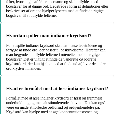
felter, hvor nogle af felterne er sorte og skal udfyldes med
bogstaver for at danne ord. Ledetråde i form af definitioner eller
beskrivelser af ordene hjælper løseren med at finde de rigtige
bogstaver til at udfylde felterne.
Hvordan spiller man indianer krydsord?
For at spille indianer krydsord skal man læse ledetrådene og
forsøge at finde ord, der passer til beskrivelserne. Herefter kan
man begynde at udfylde felterne i rutenettet med de rigtige
bogstaver. Det er vigtigt at finde de vandrette og lodrette
krydsordord, der kan hjælpe med at finde ud af, hvor de andre
ord krydser hinanden.
Hvad er formålet med at løse indianer krydsord?
Formålet med at løse indianer krydsord er først og fremmest
underholdning og mentalt stimulerende aktivitet. Det kan også
være en måde at forbedre ordforråd og ordgenkendelse på.
Krydsord kan hjælpe med at øge koncentrationsevnen og