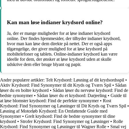
Kan man løse indianer krydsord online?
Ja, der er mange muligheder for at løse indianer krydsord
online. Der findes hjemmesider, der tilbyder indianer krydsord,
hvor man kan løse dem direkte på nettet. Der er også apps
tilgængelige, der giver mulighed for at løse krydsord på
mobiltelefoner og tablets. Online-indianer krydsord kan være
ideelle for dem, der ønsker at løse krydsord uden at skulle
udskrive dem eller bruge blyant og papir.
Andre populære artikler:
Telt Krydsord: Løsning af dit krydsordsspil
•
Aktiv Krydsord: Find Synonymer til dit Kryds og Tværs Spil
•
Sådan
løser du en boltre krydsord
•
Sådan løser du nervøse krydsord: Find de
bedste synonymer
•
Sådan løser du et krydsord: Darjeeling
•
Guide til
at løse blomster krydsord: Find de perfekte synonymer
•
Rost
Krydsord: Find Synonymer og Løsninger til Dit Kryds og Tværs Spil
•
Løsning af Motorløb Krydsord: En Omfattende Guide med
Synonymer
•
Grelt krydsord: Find de bedste synonymer til dine
krydsord
•
Strofer Krydsord: Find Synonymer og Løsninger
•
Rolle
Krydsord: Find Synonymer og Løsninger til Wagner Rolle
•
Smal vej