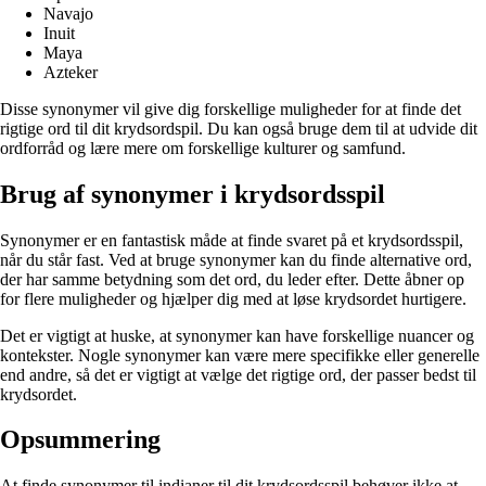
Navajo
Inuit
Maya
Azteker
Disse synonymer vil give dig forskellige muligheder for at finde det
rigtige ord til dit krydsordspil. Du kan også bruge dem til at udvide dit
ordforråd og lære mere om forskellige kulturer og samfund.
Brug af synonymer i krydsordsspil
Synonymer er en fantastisk måde at finde svaret på et krydsordsspil,
når du står fast. Ved at bruge synonymer kan du finde alternative ord,
der har samme betydning som det ord, du leder efter. Dette åbner op
for flere muligheder og hjælper dig med at løse krydsordet hurtigere.
Det er vigtigt at huske, at synonymer kan have forskellige nuancer og
kontekster. Nogle synonymer kan være mere specifikke eller generelle
end andre, så det er vigtigt at vælge det rigtige ord, der passer bedst til
krydsordet.
Opsummering
At finde synonymer til indianer til dit krydsordsspil behøver ikke at