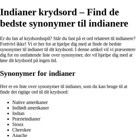
Indianer krydsord – Find de
bedste synonymer til indianere
Er du fan af krydsordsspil? Står du fast på et ord relateret til indianere?
Fortvivl ikke! Vi er her for at hjælpe dig med at finde de bedste
synonymer til indianer til dit krydsord. I denne artikel vil vi præsentere
dig for en omfattende liste over synonymer, der vil hjælpe dig med at
løse dit krydsord på ingen tid.
Synonymer for indianer
Her er en liste over synonymer til indianer, som du kan bruge til at
finde det rigtige ord til dit krydsord:
Native amerikaner
Indfødt amerikaner
Indian
Prærieindianer
Sioux
Cherokee
Apache