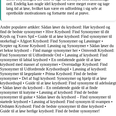
ord. Endelig kan nogle idel krydsord være meget svære og tage
lang tid at løse, hvilket kan være en udfordring i sig selv at
opretholde motivationen og fortsætte med at prøve.
Andre populære artikler:
Sådan løser du krydsord: Hør krydsord og
find de bedste synonymer
•
Hive Krydsord: Find Synonymer til dit
Kryds og Tværs Spil
•
Guide til at løse krydsord: Find synonymer til
storkefugl
•
Afgjort Krydsord: Find Synonymer og Løsninger
•
Scepter og Krone Krydsord: Løsning og Synonymer
•
Sådan løser du
et hekse krydsord – Find mange synonymer her
•
Omvendt Krydsord:
Find Synonymer til Udfordrende Ord
•
Løsning af krydsord: Find
synonymer til labial krydsord
•
En omfattende guide til at løse
krydsord med masser af synonymer
•
Overstadige Krydsord: Find
Synonymer til Udfordrende Krydsordsspil
•
Løsning af krydsord:
Synonymer til lægeplante
•
Prima Krydsord: Find de bedste
synonymer
•
Del af fugl krydsord: Synonymer og hjælp til at løse
krydsordsspil
•
Guide til at løse krydsord: Find synonyme til adelsslægt
•
Sådan løser du krydsord – En omfattende guide til at finde
synonymer til kutyme
•
Løsning af krydsord: Find de bedste
synonymer til guitar
•
Sådan løser du krydsord – Find synonymer til
startede krydsord
•
Løsning af krydsord: Find synonym til svampen
•
Ordstøm Krydsord: Find de bedste synonymer til dine krydsord
•
Guide til at løse herlige krydsord: Find de bedste synonymer!