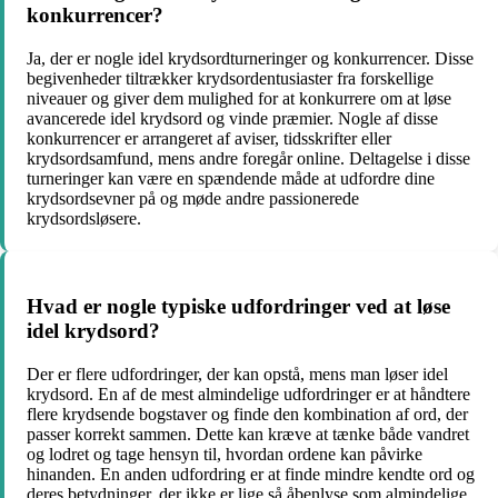
konkurrencer?
Ja, der er nogle idel krydsordturneringer og konkurrencer. Disse
begivenheder tiltrækker krydsordentusiaster fra forskellige
niveauer og giver dem mulighed for at konkurrere om at løse
avancerede idel krydsord og vinde præmier. Nogle af disse
konkurrencer er arrangeret af aviser, tidsskrifter eller
krydsordsamfund, mens andre foregår online. Deltagelse i disse
turneringer kan være en spændende måde at udfordre dine
krydsordsevner på og møde andre passionerede
krydsordsløsere.
Hvad er nogle typiske udfordringer ved at løse
idel krydsord?
Der er flere udfordringer, der kan opstå, mens man løser idel
krydsord. En af de mest almindelige udfordringer er at håndtere
flere krydsende bogstaver og finde den kombination af ord, der
passer korrekt sammen. Dette kan kræve at tænke både vandret
og lodret og tage hensyn til, hvordan ordene kan påvirke
hinanden. En anden udfordring er at finde mindre kendte ord og
deres betydninger, der ikke er lige så åbenlyse som almindelige