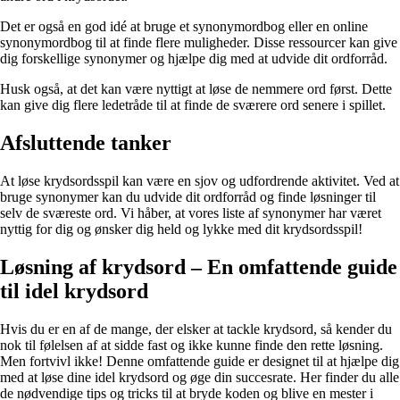
Det er også en god idé at bruge et synonymordbog eller en online
synonymordbog til at finde flere muligheder. Disse ressourcer kan give
dig forskellige synonymer og hjælpe dig med at udvide dit ordforråd.
Husk også, at det kan være nyttigt at løse de nemmere ord først. Dette
kan give dig flere ledetråde til at finde de sværere ord senere i spillet.
Afsluttende tanker
At løse krydsordsspil kan være en sjov og udfordrende aktivitet. Ved at
bruge synonymer kan du udvide dit ordforråd og finde løsninger til
selv de sværeste ord. Vi håber, at vores liste af synonymer har været
nyttig for dig og ønsker dig held og lykke med dit krydsordsspil!
Løsning af krydsord – En omfattende guide
til idel krydsord
Hvis du er en af de mange, der elsker at tackle krydsord, så kender du
nok til følelsen af at sidde fast og ikke kunne finde den rette løsning.
Men fortvivl ikke! Denne omfattende guide er designet til at hjælpe dig
med at løse dine idel krydsord og øge din succesrate. Her finder du alle
de nødvendige tips og tricks til at bryde koden og blive en mester i