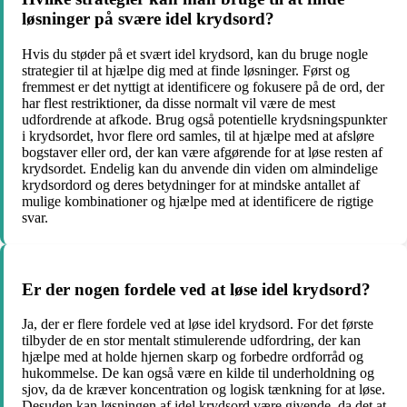
løsninger på svære idel krydsord?
Hvis du støder på et svært idel krydsord, kan du bruge nogle
strategier til at hjælpe dig med at finde løsninger. Først og
fremmest er det nyttigt at identificere og fokusere på de ord, der
har flest restriktioner, da disse normalt vil være de mest
udfordrende at afkode. Brug også potentielle krydsningspunkter
i krydsordet, hvor flere ord samles, til at hjælpe med at afsløre
bogstaver eller ord, der kan være afgørende for at løse resten af
krydsordet. Endelig kan du anvende din viden om almindelige
krydsordord og deres betydninger for at mindske antallet af
mulige kombinationer og hjælpe med at identificere de rigtige
svar.
Er der nogen fordele ved at løse idel krydsord?
Ja, der er flere fordele ved at løse idel krydsord. For det første
tilbyder de en stor mentalt stimulerende udfordring, der kan
hjælpe med at holde hjernen skarp og forbedre ordforråd og
hukommelse. De kan også være en kilde til underholdning og
sjov, da de kræver koncentration og logisk tænkning for at løse.
Desuden kan løsningen af idel krydsord være givende, da det at