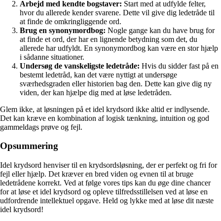
Arbejd med kendte bogstaver:
Start med at udfylde felter,
hvor du allerede kender svarene. Dette vil give dig ledetråde til
at finde de omkringliggende ord.
Brug en synonymordbog:
Nogle gange kan du have brug for
at finde et ord, der har en lignende betydning som det, du
allerede har udfyldt. En synonymordbog kan være en stor hjælp
i sådanne situationer.
Undersøg de vanskeligste ledetråde:
Hvis du sidder fast på en
bestemt ledetråd, kan det være nyttigt at undersøge
sværhedsgraden eller historien bag den. Dette kan give dig ny
viden, der kan hjælpe dig med at løse ledetråden.
Glem ikke, at løsningen på et idel krydsord ikke altid er indlysende.
Det kan kræve en kombination af logisk tænkning, intuition og god
gammeldags prøve og fejl.
Opsummering
Idel krydsord henviser til en krydsordsløsning, der er perfekt og fri for
fejl eller hjælp. Det kræver en bred viden og evnen til at bruge
ledetrådene korrekt. Ved at følge vores tips kan du øge dine chancer
for at løse et idel krydsord og opleve tilfredsstillelsen ved at løse en
udfordrende intellektuel opgave. Held og lykke med at løse dit næste
idel krydsord!