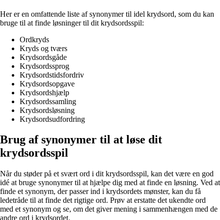
Her er en omfattende liste af synonymer til idel krydsord, som du kan
bruge til at finde løsninger til dit krydsordsspil:
Ordkryds
Kryds og tværs
Krydsordsgåde
Krydsordssprog
Krydsordstidsfordriv
Krydsordsopgave
Krydsordshjælp
Krydsordssamling
Krydsordsløsning
Krydsordsudfordring
Brug af synonymer til at løse dit
krydsordsspil
Når du støder på et svært ord i dit krydsordsspil, kan det være en god
idé at bruge synonymer til at hjælpe dig med at finde en løsning. Ved at
finde et synonym, der passer ind i krydsordets mønster, kan du få
ledetråde til at finde det rigtige ord. Prøv at erstatte det ukendte ord
med et synonym og se, om det giver mening i sammenhængen med de
andre ord i krydsordet.