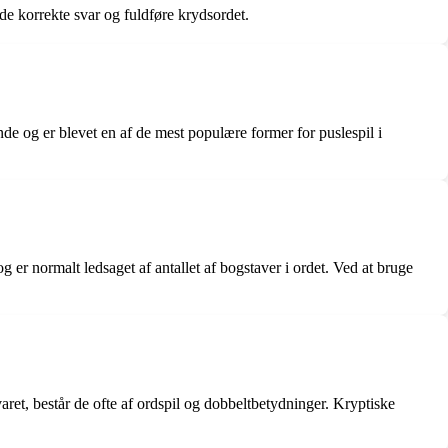
 de korrekte svar og fuldføre krydsordet.
de og er blevet en af de mest populære former for puslespil i
og er normalt ledsaget af antallet af bogstaver i ordet. Ved at bruge
aret, består de ofte af ordspil og dobbeltbetydninger. Kryptiske