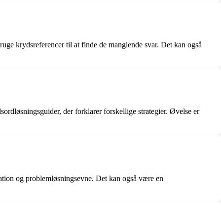
 bruge krydsreferencer til at finde de manglende svar. Det kan også
ordløsningsguider, der forklarer forskellige strategier. Øvelse er
tration og problemløsningsevne. Det kan også være en