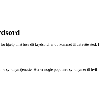
ydsord
 hjælp til at løse dit krydsord, er du kommet til det rette sted. I
nline synonymtjeneste. Her er nogle populære synonymer til hvil