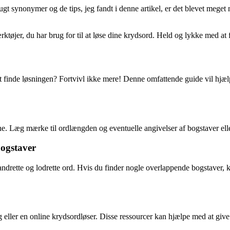
brugt synonymer og de tips, jeg fandt i denne artikel, er det blevet meg
ærktøjer, du har brug for til at løse dine krydsord. Held og lykke med at 
at finde løsningen? Fortvivl ikke mere! Denne omfattende guide vil hjæl
dene. Læg mærke til ordlængden og eventuelle angivelser af bogstaver ell
bogstaver
andrette og lodrette ord. Hvis du finder nogle overlappende bogstaver, k
 eller en online krydsordløser. Disse ressourcer kan hjælpe med at give 