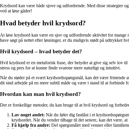
Krydsord kan være både sjove og udfordrende. Med disse strategier og t
ved at løse gåder!
Hvad betyder hvil krydsord?
At løse krydsord kan være en sjov og udfordrende aktivitet for mange m
have søgt på nettet efter løsninger, er du muligvis stødt på udtrykket
Hvil krydsord – hvad betyder det?
Hvil krydsord er en metaforisk frase, der betyder at give sig selv lov til
stress og pres for at kunne finde svarene mere naturligt og intuitivt.
Når du støder på et svært krydsordsspørgsmål, kan det være fristende at 
dit sind arbejde på en mere subtil måde og være i stand til at forbinde 
Hvordan kan man hvil krydsord?
Der er forskellige metoder, du kan bruge til at hvil krydsord og forbedre
Lav noget andet:
Når du føler dig fastlåst i et krydsordsspørgsm
krydsordet. Når du vender tilbage til det senere, kan det være, at 
Få hjælp fra andre:
Del spørgsmålet med venner eller familiem