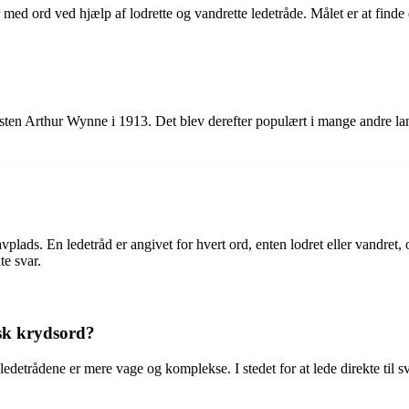
r med ord ved hjælp af lodrette og vandrette ledetråde. Målet er at finde
sten Arthur Wynne i 1913. Det blev derefter populært i mange andre lan
avplads. En ledetråd er angivet for hvert ord, enten lodret eller vandret, 
te svar.
isk krydsord?
detrådene er mere vage og komplekse. I stedet for at lede direkte til sv