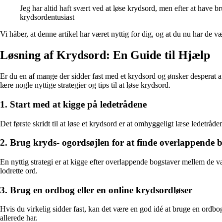
Jeg har altid haft svært ved at løse krydsord, men efter at have 
krydsordentusiast
Vi håber, at denne artikel har været nyttig for dig, og at du nu har de v
Løsning af Krydsord: En Guide til Hjælp
Er du en af ​​mange der sidder fast med et krydsord og ønsker desperat 
lære nogle nyttige strategier og tips til at løse krydsord.
1. Start med at kigge på ledetrådene
Det første skridt til at løse et krydsord er at omhyggeligt læse ledetrå
2. Brug kryds- ogordsøjlen for at finde overlappende 
En nyttig strategi er at kigge efter overlappende bogstaver mellem de v
lodrette ord.
3. Brug en ordbog eller en online krydsordløser
Hvis du virkelig sidder fast, kan det være en god idé at bruge en ordbog
allerede har.