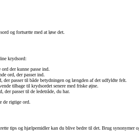
sord og fortsætte med at løse det.
dine krydsord:
 ord der kunne passe ind.
nde ord, der passer ind.
, der passer til både betydningen og længden af det udfyldte felt.
vende tilbage til krydsordet senere med friske øjne.
 der passer til de ledetråde, du har.
e de rigtige ord.
tte tips og hjælpemidler kan du blive bedre til det. Brug synonymer og de