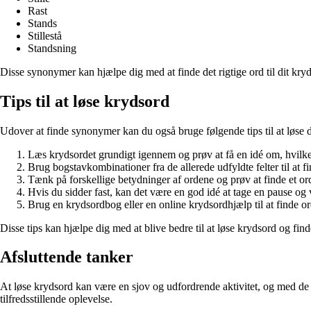
Rast
Stands
Stillestå
Standsning
Disse synonymer kan hjælpe dig med at finde det rigtige ord til dit kryd
Tips til at løse krydsord
Udover at finde synonymer kan du også bruge følgende tips til at løse 
Læs krydsordet grundigt igennem og prøv at få en idé om, hvilke
Brug bogstavkombinationer fra de allerede udfyldte felter til at fi
Tænk på forskellige betydninger af ordene og prøv at finde et ord
Hvis du sidder fast, kan det være en god idé at tage en pause og 
Brug en krydsordbog eller en online krydsordhjælp til at finde ord,
Disse tips kan hjælpe dig med at blive bedre til at løse krydsord og find
Afsluttende tanker
At løse krydsord kan være en sjov og udfordrende aktivitet, og med de re
tilfredsstillende oplevelse.