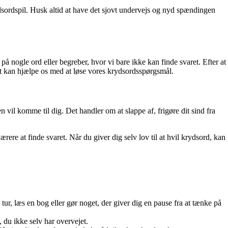
dsordspil. Husk altid at have det sjovt undervejs og nyd spændingen
 nogle ord eller begreber, hvor vi bare ikke kan finde svaret. Efter at
det kan hjælpe os med at løse vores krydsordsspørgsmål.
n vil komme til dig. Det handler om at slappe af, frigøre dit sind fra
ere at finde svaret. Når du giver dig selv lov til at hvil krydsord, kan
tur, læs en bog eller gør noget, der giver dig en pause fra at tænke på
du ikke selv har overvejet.