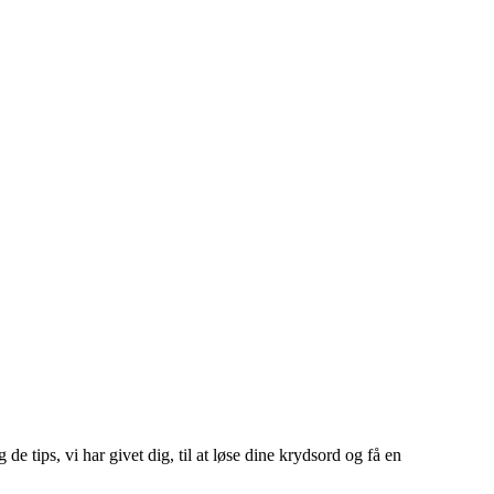
 tips, vi har givet dig, til at løse dine krydsord og få en