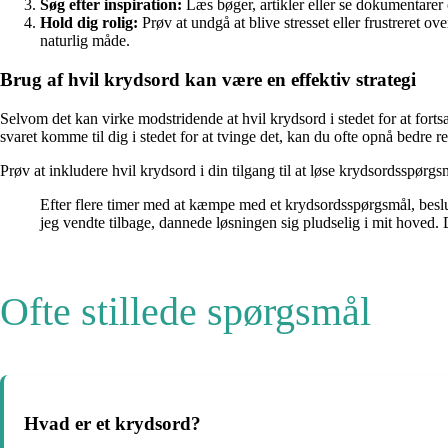
Søg efter inspiration:
Læs bøger, artikler eller se dokumentarer 
Hold dig rolig:
Prøv at undgå at blive stresset eller frustreret 
naturlig måde.
Brug af hvil krydsord kan være en effektiv strategi
Selvom det kan virke modstridende at hvil krydsord i stedet for at fortsæt
svaret komme til dig i stedet for at tvinge det, kan du ofte opnå bedre re
Prøv at inkludere hvil krydsord i din tilgang til at løse krydsordsspørgs
Efter flere timer med at kæmpe med et krydsordsspørgsmål, beslut
jeg vendte tilbage, dannede løsningen sig pludselig i mit hoved. 
Ofte stillede spørgsmål
Hvad er et krydsord?