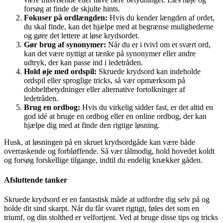
forsøg at finde de skjulte hints.
Fokuser på ordlængden:
Hvis du kender længden af ordet,
du skal finde, kan det hjælpe med at begrænse mulighederne
og gøre det lettere at løse krydsordet.
Gør brug af synonymer:
Når du er i tvivl om et svært ord,
kan det være nyttigt at tænke på synonymer eller andre
udtryk, der kan passe ind i ledetråden.
Hold øje med ordspil:
Skruede krydsord kan indeholde
ordspil eller sproglige tricks, så vær opmærksom på
dobbeltbetydninger eller alternative fortolkninger af
ledetråden.
Brug en ordbog:
Hvis du virkelig sidder fast, er det altid en
god idé at bruge en ordbog eller en online ordbog, der kan
hjælpe dig med at finde den rigtige løsning.
Husk, at løsningen på en skruet krydsordgåde kan være både
overraskende og forbløffende. Så vær tålmodig, hold hovedet koldt
og forsøg forskellige tilgange, indtil du endelig knækker gåden.
Afsluttende tanker
Skruede krydsord er en fantastisk måde at udfordre dig selv på og
holde dit sind skarpt. Når du får svaret rigtigt, føles det som en
triumf, og din stolthed er velfortjent. Ved at bruge disse tips og tricks