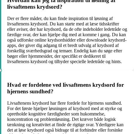
Hvordan kan jeg få inspiration til løsning af
livsaftenens krydsord?
Der er flere måder, du kan finde inspiration til løsning af
livsaftenens krydsord. Du kan starte med at læse tidsskrifter
eller aviser, der har krydsord, da de ofte indeholder ledetråde og
færdige svar, der kan hjælpe dig med at komme i gang. Du kan
også udforske online krydsordsidder eller downloade krydsord-
apps, der giver dig adgang til et bredt udvalg af krydsord af
forskellig sværhedsgrad og temaer. Endelig kan du søge efter
bøger eller hjemmesider, der specifikt er dedikeret til
livsaftenens krydsord og tilbyder specielle ledetråde og hints.
Hvad er fordelene ved livsaftenens krydsord for
hjernens sundhed?
Livsaftenens krydsord har flere fordele for hjernens sundhed.
For det første hjælper løsningen af krydsord med at styrke og
opretholde kognitive færdigheder som hukommelse,
koncentration og problemløsning. Det kræver både logisk
tænkning og kreativitet at finde de rigtige svar. Yderligere kan
det at løse krydsord også bidrage til at forhindre eller forsinke