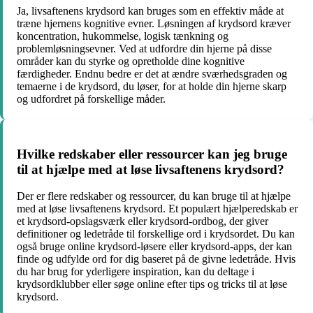
Ja, livsaftenens krydsord kan bruges som en effektiv måde at
træne hjernens kognitive evner. Løsningen af krydsord kræver
koncentration, hukommelse, logisk tænkning og
problemløsningsevner. Ved at udfordre din hjerne på disse
områder kan du styrke og opretholde dine kognitive
færdigheder. Endnu bedre er det at ændre sværhedsgraden og
temaerne i de krydsord, du løser, for at holde din hjerne skarp
og udfordret på forskellige måder.
Hvilke redskaber eller ressourcer kan jeg bruge
til at hjælpe med at løse livsaftenens krydsord?
Der er flere redskaber og ressourcer, du kan bruge til at hjælpe
med at løse livsaftenens krydsord. Et populært hjælperedskab er
et krydsord-opslagsværk eller krydsord-ordbog, der giver
definitioner og ledetråde til forskellige ord i krydsordet. Du kan
også bruge online krydsord-løsere eller krydsord-apps, der kan
finde og udfylde ord for dig baseret på de givne ledetråde. Hvis
du har brug for yderligere inspiration, kan du deltage i
krydsordklubber eller søge online efter tips og tricks til at løse
krydsord.