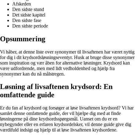
Afskeden
Den sidste stund
Det sidste kapitel
Den sidste fase
Den sidste periode
Opsummering
Vi håber, at denne liste over synonymer til livsaftenen har været nyttig
for dig i dit krydsordsløsningseventyr. Husk at bruge disse synonymer
som inspiration og vær åben for alternative løsninger. Krydsord kan
være udfordrende, men med lidt vedholdenhed og hjælp fra
synonymer kan du nå målstregen.
Løsning af livsaftenen krydsord: En
omfattende guide
Er du fan af krydsord og forsøger at løse livsaftenen krydsord? Vi har
samlet denne omfattende guide, der vil hjælpe dig med at finde
løsningerne på dine krydsordsspørgsmål. Uanset om du er en
nybegynder eller en erfaren krydsordelsker, vil denne guide give dig
værdifuld indsigt og hjælp til at løse livsaftenen krydsordene.