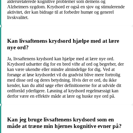
aldersrelaterede kognitive problemer som demens og
Alzheimers sygdom. Krydsord er også en sjov og stimulerende
aktivitet, der kan bidrage til at forbedre humør og generel
livskvalitet.
Kan livsaftenens krydsord hjælpe med at lære
nye ord?
Ja, livsaftenens krydsord kan hjælpe med at lære nye ord.
Krydsord udsætter dig for en bred vifte af ord og begreber, der
kan være ukendte eller mindre almindelige for dig. Ved at
forsøge at løse krydsordet vil du gradvist blive mere fortrolig
med disse ord og deres betydning. Hvis der er ord, du ikke
kender, kan du altid søge efter definitionerne for at udvide dit
ordforråd yderligere. Løsning af krydsord regelmæssigt kan
derfor være en effektiv måde at lære og huske nye ord på.
Kan jeg bruge livsaftenens krydsord som en
måde at træne min hjernes kognitive evner på?