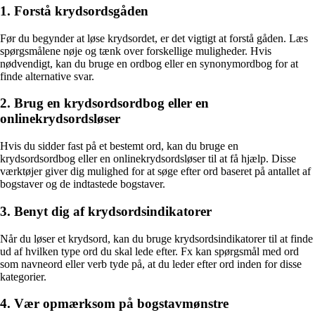
1. Forstå krydsordsgåden
Før du begynder at løse krydsordet, er det vigtigt at forstå gåden. Læs
spørgsmålene nøje og tænk over forskellige muligheder. Hvis
nødvendigt, kan du bruge en ordbog eller en synonymordbog for at
finde alternative svar.
2. Brug en krydsordsordbog eller en
onlinekrydsordsløser
Hvis du sidder fast på et bestemt ord, kan du bruge en
krydsordsordbog eller en onlinekrydsordsløser til at få hjælp. Disse
værktøjer giver dig mulighed for at søge efter ord baseret på antallet af
bogstaver og de indtastede bogstaver.
3. Benyt dig af krydsordsindikatorer
Når du løser et krydsord, kan du bruge krydsordsindikatorer til at finde
ud af hvilken type ord du skal lede efter. Fx kan spørgsmål med ord
som navneord eller verb tyde på, at du leder efter ord inden for disse
kategorier.
4. Vær opmærksom på bogstavmønstre