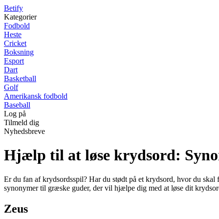
B
etify
Kategorier
Fodbold
Heste
Cricket
Boksning
Esport
Dart
Basketball
Golf
Amerikansk fodbold
Baseball
Log på
Tilmeld dig
Nyhedsbreve
Hjælp til at løse krydsord: Syn
Er du fan af krydsordsspil? Har du stødt på et krydsord, hvor du skal 
synonymer til græske guder, der vil hjælpe dig med at løse dit krydsor
Zeus