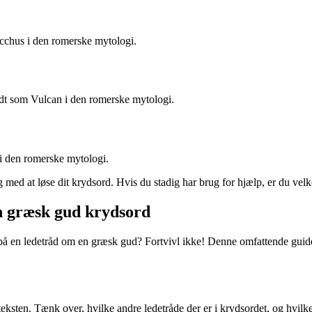
acchus i den romerske mytologi.
dt som Vulcan i den romerske mytologi.
 i den romerske mytologi.
g med at løse dit krydsord. Hvis du stadig har brug for hjælp, er du vel
 en græsk gud krydsord
 på en ledetråd om en græsk gud? Fortvivl ikke! Denne omfattende guide
nteksten. Tænk over, hvilke andre ledetråde der er i krydsordet, og hvil