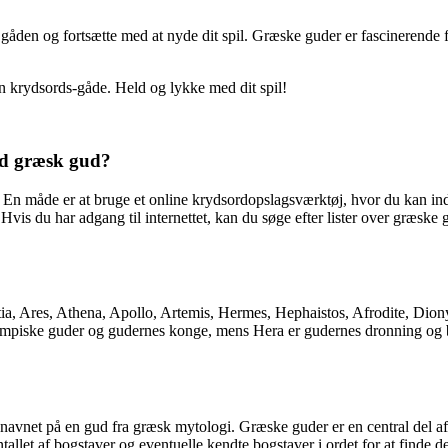
den og fortsætte med at nyde dit spil. Græske guder er fascinerende fig
din krydsords-gåde. Held og lykke med dit spil!
ed græsk gud?
. En måde er at bruge et online krydsordopslagsværktøj, hvor du kan ind
is du har adgang til internettet, kan du søge efter lister over græske g
, Ares, Athena, Apollo, Artemis, Hermes, Hephaistos, Afrodite, Dionys
olympiske guder og gudernes konge, mens Hera er gudernes dronning og 
navnet på en gud fra græsk mytologi. Græske guder er en central del af 
let af bogstaver og eventuelle kendte bogstaver i ordet for at finde den