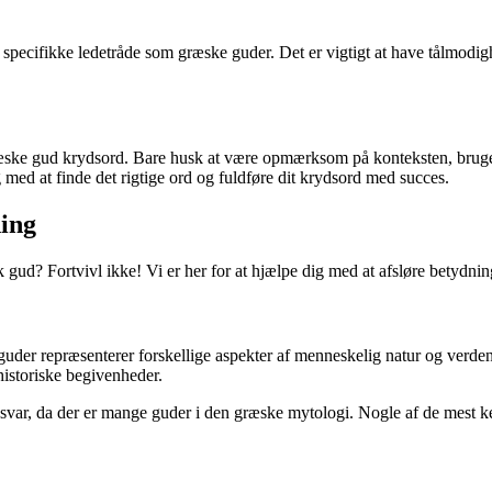
specifikke ledetråde som græske guder. Det er vigtigt at have tålmodighe
it græske gud krydsord. Bare husk at være opmærksom på konteksten, bru
med at finde det rigtige ord og fuldføre dit krydsord med succes.
ing
sk gud? Fortvivl ikke! Vi er her for at hjælpe dig med at afsløre betyd
e guder repræsenterer forskellige aspekter af menneskelig natur og verd
istoriske begivenheder.
 svar, da der er mange guder i den græske mytologi. Nogle af de mest 