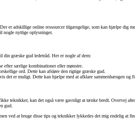
Der er adskillige online ressourcer tilgængelige, som kan hjælpe dig me
il nogle nyttige oplysninger.
 til din græske gud ledetråd. Her er nogle af dem:
se efter særlige kombinationer eller mønstre.
rskellige ord. Dette kan afsløre den rigtige græske gud.
 hvis det er muligt. Dette kan hjælpe med at afklare sammenhængen og f
ke teknikker, kan det også være gavnligt at tænke bredt. Overvej alter
en gud.
men ved at bruge disse tips og teknikker lykkedes det mig endelig at finde