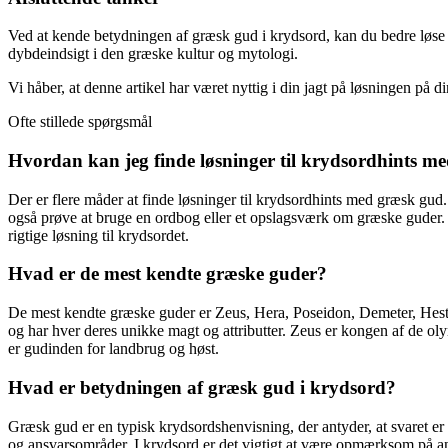
Ved at kende betydningen af græsk gud i krydsord, kan du bedre løse gå
dybdeindsigt i den græske kultur og mytologi.
Vi håber, at denne artikel har været nyttig i din jagt på løsningen på 
Ofte stillede spørgsmål
Hvordan kan jeg finde løsninger til krydsordhints m
Der er flere måder at finde løsninger til krydsordhints med græsk gud
også prøve at bruge en ordbog eller et opslagsværk om græske guder. Hv
rigtige løsning til krydsordet.
Hvad er de mest kendte græske guder?
De mest kendte græske guder er Zeus, Hera, Poseidon, Demeter, Hestia
og har hver deres unikke magt og attributter. Zeus er kongen af de 
er gudinden for landbrug og høst.
Hvad er betydningen af græsk gud i krydsord?
Græsk gud er en typisk krydsordshenvisning, der antyder, at svaret er 
og ansvarsområder. I krydsord er det vigtigt at være opmærksom på antal