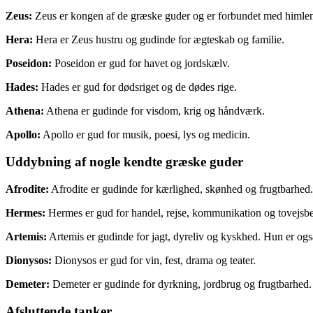
Zeus:
Zeus er kongen af ​​de græske guder og er forbundet med himlen
Hera:
Hera er Zeus hustru og gudinde for ægteskab og familie.
Poseidon:
Poseidon er gud for havet og jordskælv.
Hades:
Hades er gud for dødsriget og de dødes rige.
Athena:
Athena er gudinde for visdom, krig og håndværk.
Apollo:
Apollo er gud for musik, poesi, lys og medicin.
Uddybning af nogle kendte græske guder
Afrodite:
Afrodite er gudinde for kærlighed, skønhed og frugtbarhed
Hermes:
Hermes er gud for handel, rejse, kommunikation og tovejsbes
Artemis:
Artemis er gudinde for jagt, dyreliv og kyskhed. Hun er også 
Dionysos:
Dionysos er gud for vin, fest, drama og teater.
Demeter:
Demeter er gudinde for dyrkning, jordbrug og frugtbarhed.
Afsluttende tanker