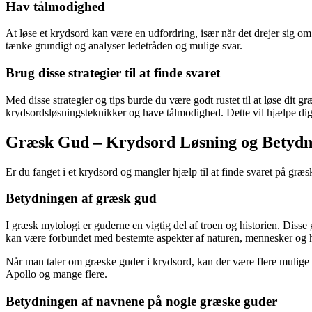
Hav tålmodighed
At løse et krydsord kan være en udfordring, især når det drejer sig om 
tænke grundigt og analyser ledetråden og mulige svar.
Brug disse strategier til at finde svaret
Med disse strategier og tips burde du være godt rustet til at løse d
krydsordsløsningsteknikker og have tålmodighed. Dette vil hjælpe dig 
Græsk Gud – Krydsord Løsning og Betydn
Er du fanget i et krydsord og mangler hjælp til at finde svaret på græ
Betydningen af ​​græsk gud
I græsk mytologi er guderne en vigtig del af troen og historien. Diss
kan være forbundet med bestemte aspekter af naturen, mennesker og h
Når man taler om græske guder i krydsord, kan der være flere mulige
Apollo og mange flere.
Betydningen af ​​navnene på nogle græske guder