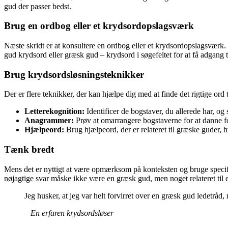
gud der passer bedst.
Brug en ordbog eller et krydsordopslagsværk
Næste skridt er at konsultere en ordbog eller et krydsordopslagsværk. 
gud krydsord eller græsk gud – krydsord i søgefeltet for at få adgang t
Brug krydsordsløsningsteknikker
Der er flere teknikker, der kan hjælpe dig med at finde det rigtige ord
Letterekognition:
Identificer de bogstaver, du allerede har, og 
Anagrammer:
Prøv at omarrangere bogstaverne for at danne fo
Hjælpeord:
Brug hjælpeord, der er relateret til græske guder,
Tænk bredt
Mens det er nyttigt at være opmærksom på konteksten og bruge specifik
nøjagtige svar måske ikke være en græsk gud, men noget relateret til 
Jeg husker, at jeg var helt forvirret over en græsk gud ledetråd, 
– En erfaren krydsordsløser