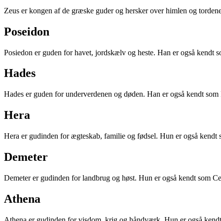
Zeus er kongen af de græske guder og hersker over himlen og tordene
Poseidon
Posiedon er guden for havet, jordskælv og heste. Han er også kendt 
Hades
Hades er guden for underverdenen og døden. Han er også kendt som 
Hera
Hera er gudinden for ægteskab, familie og fødsel. Hun er også kendt
Demeter
Demeter er gudinden for landbrug og høst. Hun er også kendt som Ce
Athena
Athena er gudinden for visdom, krig og håndværk. Hun er også kend