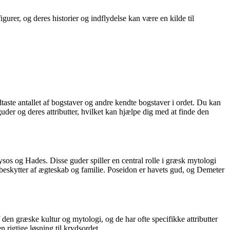
urer, og deres historier og indflydelse kan være en kilde til
taste antallet af bogstaver og andre kendte bogstaver i ordet. Du kan
uder og deres attributter, hvilket kan hjælpe dig med at finde den
os og Hades. Disse guder spiller en central rolle i græsk mytologi
beskytter af ægteskab og familie. Poseidon er havets gud, og Demeter
den græske kultur og mytologi, og de har ofte specifikke attributter
 rigtige løsning til krydsordet.