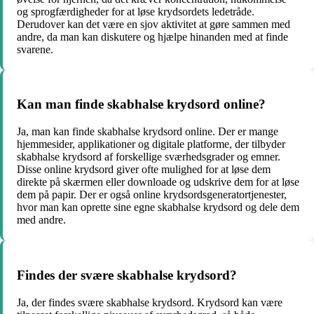
og sprogfærdigheder for at løse krydsordets ledetråde.
Derudover kan det være en sjov aktivitet at gøre sammen med
andre, da man kan diskutere og hjælpe hinanden med at finde
svarene.
Kan man finde skabhalse krydsord online?
Ja, man kan finde skabhalse krydsord online. Der er mange
hjemmesider, applikationer og digitale platforme, der tilbyder
skabhalse krydsord af forskellige sværhedsgrader og emner.
Disse online krydsord giver ofte mulighed for at løse dem
direkte på skærmen eller downloade og udskrive dem for at løse
dem på papir. Der er også online krydsordsgeneratortjenester,
hvor man kan oprette sine egne skabhalse krydsord og dele dem
med andre.
Findes der svære skabhalse krydsord?
Ja, der findes svære skabhalse krydsord. Krydsord kan være