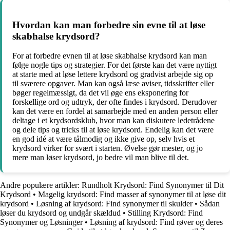
Hvordan kan man forbedre sin evne til at løse
skabhalse krydsord?
For at forbedre evnen til at løse skabhalse krydsord kan man
følge nogle tips og strategier. For det første kan det være nyttigt
at starte med at løse lettere krydsord og gradvist arbejde sig op
til sværere opgaver. Man kan også læse aviser, tidsskrifter eller
bøger regelmæssigt, da det vil øge ens eksponering for
forskellige ord og udtryk, der ofte findes i krydsord. Derudover
kan det være en fordel at samarbejde med en anden person eller
deltage i et krydsordsklub, hvor man kan diskutere ledetrådene
og dele tips og tricks til at løse krydsord. Endelig kan det være
en god idé at være tålmodig og ikke give op, selv hvis et
krydsord virker for svært i starten. Øvelse gør mester, og jo
mere man løser krydsord, jo bedre vil man blive til det.
Andre populære artikler:
Rundholt Krydsord: Find Synonymer til Dit
Krydsord
•
Magelig krydsord: Find masser af synonymer til at løse dit
krydsord
•
Løsning af krydsord: Find synonymer til skulder
•
Sådan
løser du krydsord og undgår skældud
•
Stilling Krydsord: Find
Synonymer og Løsninger
•
Løsning af krydsord: Find røver og deres