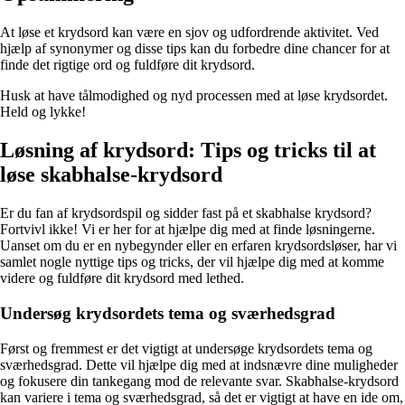
At løse et krydsord kan være en sjov og udfordrende aktivitet. Ved
hjælp af synonymer og disse tips kan du forbedre dine chancer for at
finde det rigtige ord og fuldføre dit krydsord.
Husk at have tålmodighed og nyd processen med at løse krydsordet.
Held og lykke!
Løsning af krydsord: Tips og tricks til at
løse skabhalse-krydsord
Er du fan af krydsordspil og sidder fast på et skabhalse krydsord?
Fortvivl ikke! Vi er her for at hjælpe dig med at finde løsningerne.
Uanset om du er en nybegynder eller en erfaren krydsordsløser, har vi
samlet nogle nyttige tips og tricks, der vil hjælpe dig med at komme
videre og fuldføre dit krydsord med lethed.
Undersøg krydsordets tema og sværhedsgrad
Først og fremmest er det vigtigt at undersøge krydsordets tema og
sværhedsgrad. Dette vil hjælpe dig med at indsnævre dine muligheder
og fokusere din tankegang mod de relevante svar. Skabhalse-krydsord
kan variere i tema og sværhedsgrad, så det er vigtigt at have en ide om,