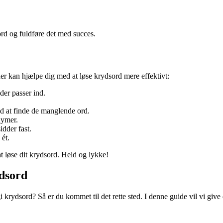
ord og fuldføre det med succes.
er kan hjælpe dig med at løse krydsord mere effektivt:
der passer ind.
med at finde de manglende ord.
nymer.
idder fast.
ét.
at løse dit krydsord. Held og lykke!
ydsord
i krydsord? Så er du kommet til det rette sted. I denne guide vil vi give d