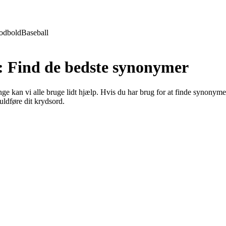
odbold
Baseball
d: Find de bedste synonymer
kan vi alle bruge lidt hjælp. Hvis du har brug for at finde synonymer ti
uldføre dit krydsord.