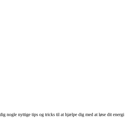
ig nogle nyttige tips og tricks til at hjælpe dig med at løse dit energi