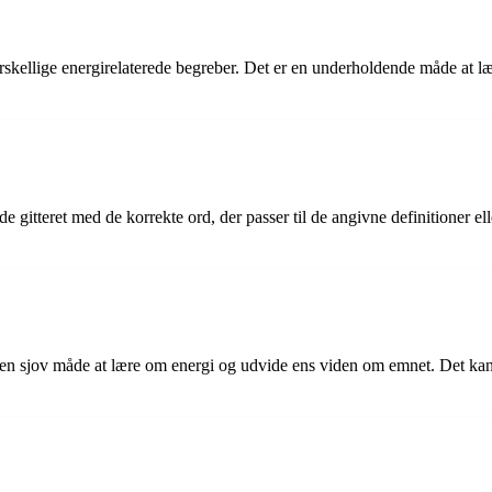
forskellige energirelaterede begreber. Det er en underholdende måde at 
ylde gitteret med de korrekte ord, der passer til de angivne definitioner 
 en sjov måde at lære om energi og udvide ens viden om emnet. Det ka