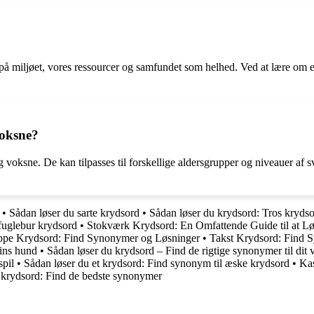
se på miljøet, vores ressourcer og samfundet som helhed. Ved at lære 
voksne?
voksne. De kan tilpasses til forskellige aldersgrupper og niveauer af sv
•
Sådan løser du sarte krydsord
•
Sådan løser du krydsord: Tros kryds
 fuglebur krydsord
•
Stokværk Krydsord: En Omfattende Guide til at Lø
ppe Krydsord: Find Synonymer og Løsninger
•
Takst Krydsord: Find S
tins hund
•
Sådan løser du krydsord – Find de rigtige synonymer til dit 
spil
•
Sådan løser du et krydsord: Find synonym til æske krydsord
•
Ka
e krydsord: Find de bedste synonymer