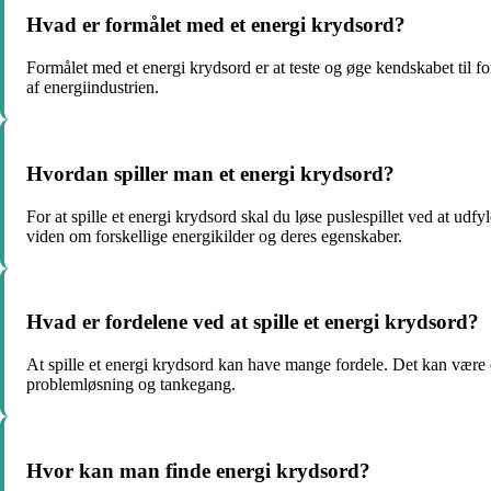
Hvad er formålet med et energi krydsord?
Formålet med et energi krydsord er at teste og øge kendskabet til 
af energiindustrien.
Hvordan spiller man et energi krydsord?
For at spille et energi krydsord skal du løse puslespillet ved at udf
viden om forskellige energikilder og deres egenskaber.
Hvad er fordelene ved at spille et energi krydsord?
At spille et energi krydsord kan have mange fordele. Det kan være
problemløsning og tankegang.
Hvor kan man finde energi krydsord?