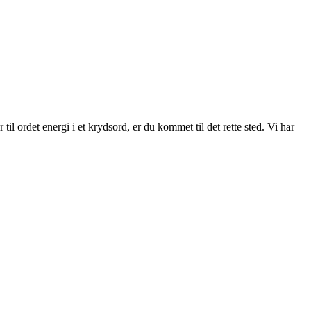
l ordet energi i et krydsord, er du kommet til det rette sted. Vi har