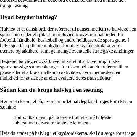
rigtige løsning.
Hvad betyder halvleg?
Halvleg er et dansk ord, der refererer til pausen mellem to halvlege i en
sportskamp eller et spil. Terminologien bruges normalt inden for
fodbold, håndbold, basketball og andre holdbaserede sportsgrene. I
halvlegen får spillerne mulighed for at hvile, få instruktioner fra
trænere og taktikere, samt gennemgå eventuelle strategiske ændringer.
Begrebet halvleg er også blevet udvidet til at blive brugt i ikke-
sportsmæssige sammenhænge. For eksempel kan det referere til en
pause eller et afbræk mellem to aktiviteter, hvor mennesker har
mulighed for at slappe af eller evaluere deres præstationer.
Sådan kan du bruge halvleg i en sætning
Her er et eksempel på, hvordan ordet halvleg kan bruges korrekt i en
sætning:
I fodboldkampen i går scorede holdet et mål i første
halvleg, men desværre tabte de kampen.
Hvis du støder på halvleg i et krydsordskema, skal du sørge for at tage