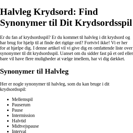
Halvleg Krydsord: Find
Synonymer til Dit Krydsordsspil
Er du fan af krydsordsspil? Er du kommet til halvleg i dit krydsord og
har brug for hjælp til at finde det rigtige ord? Fortvivl ikke! Vi er her
for at hjælpe dig. I denne artikel vil vi give dig en omfattende liste over
synonymer til dit krydsordsspil. Uanset om du sidder fast på et ord eller
bare vil have flere muligheder at vælge imellem, har vi dig dækket.
Synonymer til Halvleg
Her er nogle synonymer til halvleg, som du kan bruge i dit
krydsordsspil:
Mellemspil
Pauserum
Pause
Intermission
Halvtid
Midtvejspause
Interval