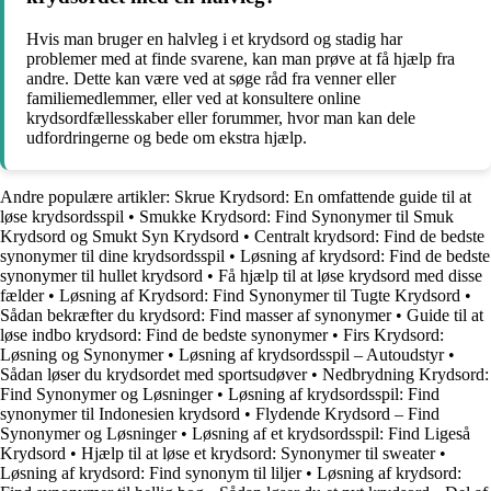
Hvis man bruger en halvleg i et krydsord og stadig har
problemer med at finde svarene, kan man prøve at få hjælp fra
andre. Dette kan være ved at søge råd fra venner eller
familiemedlemmer, eller ved at konsultere online
krydsordfællesskaber eller forummer, hvor man kan dele
udfordringerne og bede om ekstra hjælp.
Andre populære artikler:
Skrue Krydsord: En omfattende guide til at
løse krydsordsspil
•
Smukke Krydsord: Find Synonymer til Smuk
Krydsord og Smukt Syn Krydsord
•
Centralt krydsord: Find de bedste
synonymer til dine krydsordsspil
•
Løsning af krydsord: Find de bedste
synonymer til hullet krydsord
•
Få hjælp til at løse krydsord med disse
fælder
•
Løsning af Krydsord: Find Synonymer til Tugte Krydsord
•
Sådan bekræfter du krydsord: Find masser af synonymer
•
Guide til at
løse indbo krydsord: Find de bedste synonymer
•
Firs Krydsord:
Løsning og Synonymer
•
Løsning af krydsordsspil – Autoudstyr
•
Sådan løser du krydsordet med sportsudøver
•
Nedbrydning Krydsord:
Find Synonymer og Løsninger
•
Løsning af krydsordsspil: Find
synonymer til Indonesien krydsord
•
Flydende Krydsord – Find
Synonymer og Løsninger
•
Løsning af et krydsordsspil: Find Ligeså
Krydsord
•
Hjælp til at løse et krydsord: Synonymer til sweater
•
Løsning af krydsord: Find synonym til liljer
•
Løsning af krydsord: