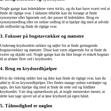
Nogle gange kan ledetrådene være tricky, og du kan have svært ved at
finde de rigtige svar. I sådanne tilfælde kan du forsøge at finde
synonymer eller lignende ord, der passer til ledetråden. Brug en
synonymordbog eller en online ordbog til at hjælpe dig med at udvide
dit ordforråd og finde de rigtige svar.
3. Fokuser på bogstavrækker og mønstre
Undersøg krydsordets rækker og søjler for at finde gentagende
bogstavrækker og mønstre. Disse kan være afgørende for at finde de
svære og skjulte ord. Nogle gange kan du blot bruge et enkelt bogstav
til at afsløre flere ord i krydsordet.
4. Brug en krydsordhjælper
Hvis du virkelig sidder fast og ikke kan finde de rigtige svar, kan du
altid ty til en kryssordhjælper. Der findes mange online-værktøjer og
apps, der kan hjælpe dig med at finde de rette ord og fuldføre
krydsordet. Vær dog opmærksom på, at nogle mennesker mener, at
dette kan tage sjovet ud af at løse krydsord på egen hånd.
5. Tålmodighed er nøglen