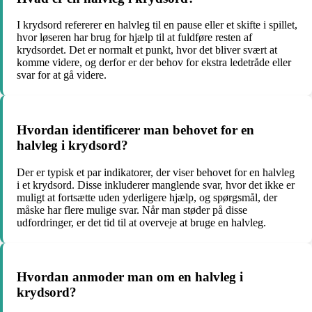
I krydsord refererer en halvleg til en pause eller et skifte i spillet,
hvor løseren har brug for hjælp til at fuldføre resten af
krydsordet. Det er normalt et punkt, hvor det bliver svært at
komme videre, og derfor er der behov for ekstra ledetråde eller
svar for at gå videre.
Hvordan identificerer man behovet for en
halvleg i krydsord?
Der er typisk et par indikatorer, der viser behovet for en halvleg
i et krydsord. Disse inkluderer manglende svar, hvor det ikke er
muligt at fortsætte uden yderligere hjælp, og spørgsmål, der
måske har flere mulige svar. Når man støder på disse
udfordringer, er det tid til at overveje at bruge en halvleg.
Hvordan anmoder man om en halvleg i
krydsord?