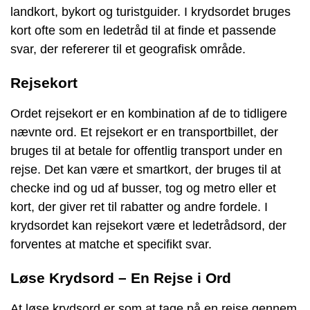
landkort, bykort og turistguider. I krydsordet bruges
kort ofte som en ledetråd til at finde et passende
svar, der refererer til et geografisk område.
Rejsekort
Ordet rejsekort er en kombination af de to tidligere
nævnte ord. Et rejsekort er en transportbillet, der
bruges til at betale for offentlig transport under en
rejse. Det kan være et smartkort, der bruges til at
checke ind og ud af busser, tog og metro eller et
kort, der giver ret til rabatter og andre fordele. I
krydsordet kan rejsekort være et ledetrådsord, der
forventes at matche et specifikt svar.
Løse Krydsord – En Rejse i Ord
At løse krydsord er som at tage på en rejse gennem