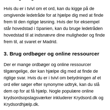
Hvis du er i tvivl om et ord, kan du kigge på de
omgivende ledetråde for at hjælpe dig med at finde
frem til den rigtige løsning. Hvis der for eksempel
står hovedstad i Spanien, kan du bruge ledetråden
hovedstad til at indsnævre dine muligheder og finde
frem til, at svaret er Madrid.
3. Brug ordbøger og online ressourcer
Der er mange ordbøger og online ressourcer
tilgængelige, der kan hjælpe dig med at finde de
rigtige svar. Hvis du er i tvivl om betydningen af ​​et
ord eller søger efter synonyme udtryk, kan du slå
dem op for at få hjælp. Nogle populære online
krydsordsopslagsværker inkluderer Krydsord.dk og
Krydsordhjælp.dk.