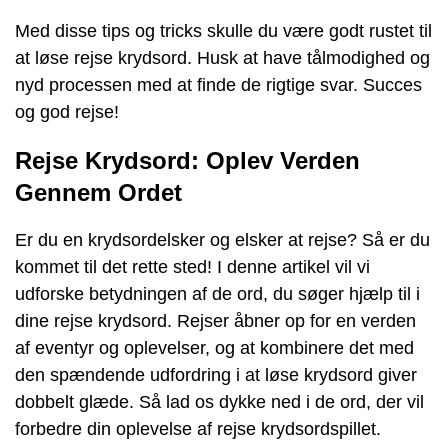
Med disse tips og tricks skulle du være godt rustet til
at løse rejse krydsord. Husk at have tålmodighed og
nyd processen med at finde de rigtige svar. Succes
og god rejse!
Rejse Krydsord: Oplev Verden
Gennem Ordet
Er du en krydsordelsker og elsker at rejse? Så er du
kommet til det rette sted! I denne artikel vil vi
udforske betydningen af de ord, du søger hjælp til i
dine rejse krydsord. Rejser åbner op for en verden
af eventyr og oplevelser, og at kombinere det med
den spændende udfordring i at løse krydsord giver
dobbelt glæde. Så lad os dykke ned i de ord, der vil
forbedre din oplevelse af rejse krydsordspillet.