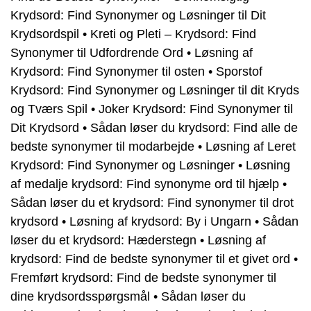
Krydsord: Find Synonymer og Løsninger til Dit
Krydsordspil
•
Kreti og Pleti – Krydsord: Find
Synonymer til Udfordrende Ord
•
Løsning af
Krydsord: Find Synonymer til osten
•
Sporstof
Krydsord: Find Synonymer og Løsninger til dit Kryds
og Tværs Spil
•
Joker Krydsord: Find Synonymer til
Dit Krydsord
•
Sådan løser du krydsord: Find alle de
bedste synonymer til modarbejde
•
Løsning af Leret
Krydsord: Find Synonymer og Løsninger
•
Løsning
af medalje krydsord: Find synonyme ord til hjælp
•
Sådan løser du et krydsord: Find synonymer til drot
krydsord
•
Løsning af krydsord: By i Ungarn
•
Sådan
løser du et krydsord: Hæderstegn
•
Løsning af
krydsord: Find de bedste synonymer til et givet ord
•
Fremført krydsord: Find de bedste synonymer til
dine krydsordsspørgsmål
•
Sådan løser du