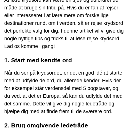
At løse krydsord kan være en sjov og udfordrende
måde at bruge sin fritid på. Hvis du er fan af rejser
eller interesseret i at lære mere om forskellige
destinationer rundt om i verden, så er rejse krydsord
det perfekte valg for dig. I denne artikel vil vi give dig
nogle nyttige tips og tricks til at løse rejse krydsord.
Lad os komme i gang!
1. Start med kendte ord
Når du ser på krydsordet, er det en god idé at starte
med at udfylde de ord, du allerede kender. Hvis der
for eksempel står verdensdel med 5 bogstaver, og
du ved, at det er Europa, så kan du udfylde det med
det samme. Dette vil give dig nogle ledetråde og
hjælpe dig med at finde frem til de sværere ord.
2. Brug omgivende ledetråde