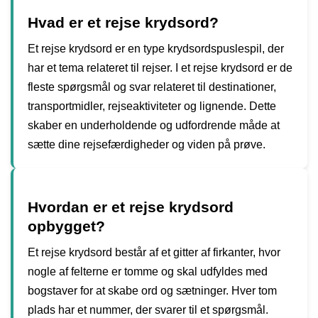
Hvad er et rejse krydsord?
Et rejse krydsord er en type krydsordspuslespil, der
har et tema relateret til rejser. I et rejse krydsord er de
fleste spørgsmål og svar relateret til destinationer,
transportmidler, rejseaktiviteter og lignende. Dette
skaber en underholdende og udfordrende måde at
sætte dine rejsefærdigheder og viden på prøve.
Hvordan er et rejse krydsord
opbygget?
Et rejse krydsord består af et gitter af firkanter, hvor
nogle af felterne er tomme og skal udfyldes med
bogstaver for at skabe ord og sætninger. Hver tom
plads har et nummer, der svarer til et spørgsmål.