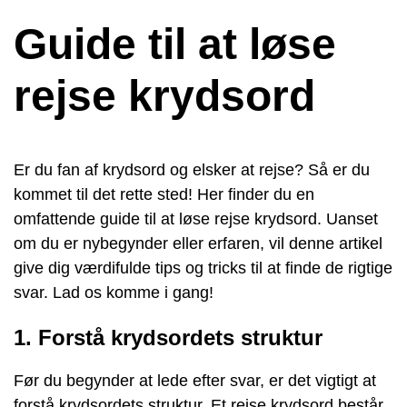
Guide til at løse
rejse krydsord
Er du fan af krydsord og elsker at rejse? Så er du
kommet til det rette sted! Her finder du en
omfattende guide til at løse rejse krydsord. Uanset
om du er nybegynder eller erfaren, vil denne artikel
give dig værdifulde tips og tricks til at finde de rigtige
svar. Lad os komme i gang!
1. Forstå krydsordets struktur
Før du begynder at lede efter svar, er det vigtigt at
forstå krydsordets struktur. Et rejse krydsord består