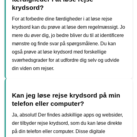
krydsord?
For at forbedre dine færdigheder i at løse rejse
krydsord kan du prøve at løse dem regelmæssigt. Jo
mere du øver dig, jo bedre bliver du til at identificere
mønstre og finde svar på spørgsmålene. Du kan
også prøve at løse krydsord med forskellige
sværhedsgrader for at udfordre dig selv og udvide
din viden om rejser.
Kan jeg løse rejse krydsord på min
telefon eller computer?
Ja, absolut! Der findes adskillige apps og websider,
der tilbyder rejse krydsord, som du kan løse direkte
på din telefon eller computer. Disse digitale