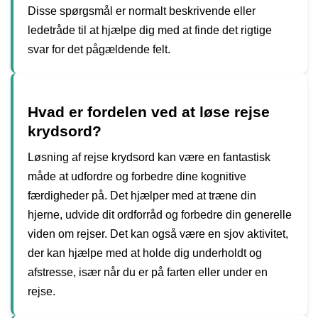
Disse spørgsmål er normalt beskrivende eller
ledetråde til at hjælpe dig med at finde det rigtige
svar for det pågældende felt.
Hvad er fordelen ved at løse rejse
krydsord?
Løsning af rejse krydsord kan være en fantastisk
måde at udfordre og forbedre dine kognitive
færdigheder på. Det hjælper med at træne din
hjerne, udvide dit ordforråd og forbedre din generelle
viden om rejser. Det kan også være en sjov aktivitet,
der kan hjælpe med at holde dig underholdt og
afstresse, især når du er på farten eller under en
rejse.