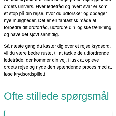
ordets univers. Hver ledetråd og hvert svar er som
et stop på din rejse, hvor du udforsker og opdager
nye muligheder. Det er en fantastisk måde at
forbedre dit ordforråd, udfordre din logiske tænkning
og have det sjovt samtidig.
Så næste gang du kaster dig over et rejse krydsord,
vil du være bedre rustet til at tackle de udfordrende
ledetråde, der kommer din vej. Husk at opleve
ordets rejse og nyde den spændende proces med at
løse krydsordspillet!
Ofte stillede spørgsmål