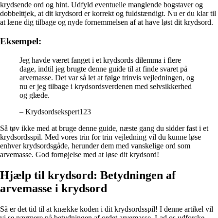
krydsende ord og hint. Udfyld eventuelle manglende bogstaver og
dobbelttjek, at dit krydsord er korrekt og fuldstændigt. Nu er du klar til
at læne dig tilbage og nyde fornemmelsen af at have løst dit krydsord.
Eksempel:
Jeg havde været fanget i et krydsords dilemma i flere
dage, indtil jeg brugte denne guide til at finde svaret på
arvemasse. Det var så let at følge trinvis vejledningen, og
nu er jeg tilbage i krydsordsverdenen med selvsikkerhed
og glæde.
– Krydsordsekspert123
Så tøv ikke med at bruge denne guide, næste gang du sidder fast i et
krydsordsspil. Med vores trin for trin vejledning vil du kunne løse
enhver krydsordsgåde, herunder dem med vanskelige ord som
arvemasse. God fornøjelse med at løse dit krydsord!
Hjælp til krydsord: Betydningen af
arvemasse i krydsord
Så er det tid til at knække koden i dit krydsordsspil! I denne artikel vil
vi se nærmere på betydningen af ordet arvemasse. Lad os udforske