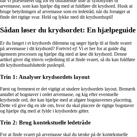
har vi præsenteret dig for en omfattende liste af synonymer til
arvemasse, som kan hjælpe dig med at fuldføre dit krydsord. Husk at
bruge betydningen af ​​arvemasse som en ledetråd, når du forsøger at
finde det rigtige svar. Held og lykke med dit krydsordsspil!
Sådan løser du krydsordet: En hjælpeguide
Er du fanget i et krydsords dilemma og søger hjælp til at finde svaret
på arvemasse i dit krydsord? Fortvivl ej! Vi er her for at guide dig
igennem processen og hjælpe dig med at løse dit krydsord. Denne
artikel giver dig trinvis vejledning til at finde svaret, så du kan fuldføre
dit krydsordsuafsluttede puslespil.
Trin 1: Analyser krydsordets layout
Først og fremmest er det vigtigt at studere krydsordets layout. Bemærk
antallet af bogstaver i ordet arvemasse, og kig efter eventuelle
krydsende ord, der kan hjælpe med at afgøre bogstavernes placering.
Dette vil give dig en ide om, hvor du skal placere de rigtige bogstaver
og hjælpe dig med at fylde i krydsordets gitter.
Trin 2: Brug kontekstuelle ledetråde
For at finde svaret på arvemasse skal du tænke på de kontekstuelle