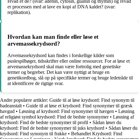
Hvad er de? (svar: adenin, cytosin, guanin og thymin) og Hvad
er processen med at lave en kopi af DNA kaldet? (svar:
replikation).
Hvordan kan man finde eller løse et
arvemassekrydsord?
Arvemassekrydsord kan findes i forskellige kilder som
puslespilbøger, tidsskrifter eller online ressourcer. For at løse et
arvemassekrydsord skal man være fortrolig med genetiske
termer og begreber. Det kan være nyttigt at bruge en
genetikordbog, slå op på specifikke termer og bruge ledetråde til
at identificere de rigtige svar.
Andre populære artikler:
Guide til at løse krydsord: Find synonym til
badeanstalt
•
Guide til at løse et krydsord: Find synonymer til græsk
havgud
•
Løsning af krydsord: Find synonymer til hærgen
•
Løsning
af religiøst symbol krydsord: Find de bedste synonymer
•
Løsning af
krydsord: Find de bedste synonymer til profil
•
Sådan løser du
krydsord: Find de bedste synonymer til juks krydsord
•
Sådan løser du
krydsord: Find synonym til frakke
•
Behandlet Krydsord: Find