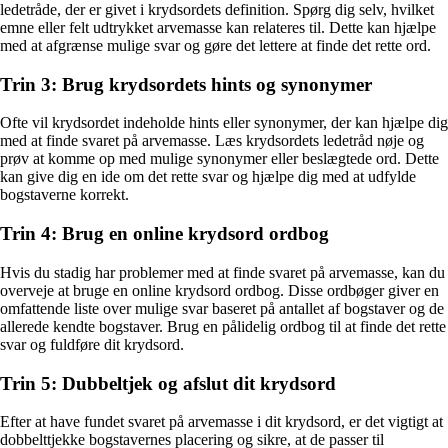
ledetråde, der er givet i krydsordets definition. Spørg dig selv, hvilket
emne eller felt udtrykket arvemasse kan relateres til. Dette kan hjælpe
med at afgrænse mulige svar og gøre det lettere at finde det rette ord.
Trin 3: Brug krydsordets hints og synonymer
Ofte vil krydsordet indeholde hints eller synonymer, der kan hjælpe dig
med at finde svaret på arvemasse. Læs krydsordets ledetråd nøje og
prøv at komme op med mulige synonymer eller beslægtede ord. Dette
kan give dig en ide om det rette svar og hjælpe dig med at udfylde
bogstaverne korrekt.
Trin 4: Brug en online krydsord ordbog
Hvis du stadig har problemer med at finde svaret på arvemasse, kan du
overveje at bruge en online krydsord ordbog. Disse ordbøger giver en
omfattende liste over mulige svar baseret på antallet af bogstaver og de
allerede kendte bogstaver. Brug en pålidelig ordbog til at finde det rette
svar og fuldføre dit krydsord.
Trin 5: Dubbeltjek og afslut dit krydsord
Efter at have fundet svaret på arvemasse i dit krydsord, er det vigtigt at
dobbelttjekke bogstavernes placering og sikre, at de passer til