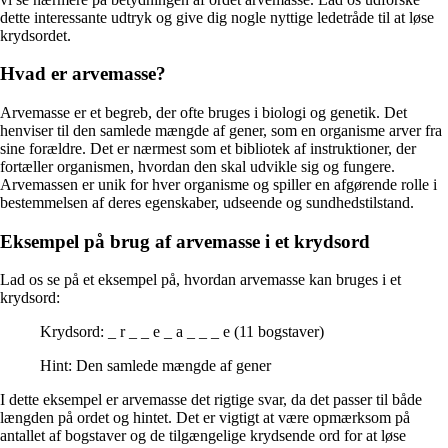
dette interessante udtryk og give dig nogle nyttige ledetråde til at løse
krydsordet.
Hvad er arvemasse?
Arvemasse er et begreb, der ofte bruges i biologi og genetik. Det
henviser til den samlede mængde af gener, som en organisme arver fra
sine forældre. Det er nærmest som et bibliotek af instruktioner, der
fortæller organismen, hvordan den skal udvikle sig og fungere.
Arvemassen er unik for hver organisme og spiller en afgørende rolle i
bestemmelsen af deres egenskaber, udseende og sundhedstilstand.
Eksempel på brug af arvemasse i et krydsord
Lad os se på et eksempel på, hvordan arvemasse kan bruges i et
krydsord:
Krydsord: _ r _ _ e _ a _ _ _ e (11 bogstaver)
Hint: Den samlede mængde af gener
I dette eksempel er arvemasse det rigtige svar, da det passer til både
længden på ordet og hintet. Det er vigtigt at være opmærksom på
antallet af bogstaver og de tilgængelige krydsende ord for at løse