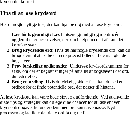
krydsordet korrekt.
Tips til at løse krydsord
Her er nogle nyttige tips, der kan hjælpe dig med at løse krydsord:
Læs hints grundigt:
Læs hintsene grundigt og identificér
nøgleord eller beskrivelser, der kan hjælpe med at afsløre det
korrekte svar.
Brug krydsende ord:
Hvis du har nogle krydsende ord, kan du
bruge dem til at skabe et mere præcist billede af de manglende
bogstaver.
Prøv forskellige ordlængder:
Undersøg krydsordsrammen for
at se, om der er begrænsninger på antallet af bogstaver i det ord,
du leder efter.
Brug en ordbog:
Hvis du virkelig sidder fast, kan du se i en
ordbog for at finde potentielle ord, der passer til hintene.
At løse krydsord kan være både sjovt og udfordrende. Ved at anvende
disse tips og strategier kan du øge dine chancer for at løse enhver
krydsordsopgave, herunder dem med ord som arvemasse. Nyd
processen og lad ikke de tricky ord få dig ned!