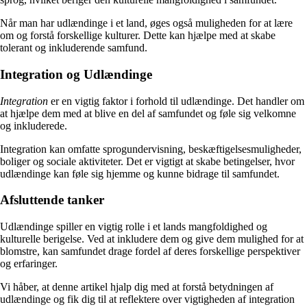
Når man har udlændinge i et land, øges også muligheden for at lære
om og forstå forskellige kulturer. Dette kan hjælpe med at skabe
tolerant og inkluderende samfund.
Integration og Udlændinge
Integration
er en vigtig faktor i forhold til udlændinge. Det handler om
at hjælpe dem med at blive en del af samfundet og føle sig velkomne
og inkluderede.
Integration kan omfatte sprogundervisning, beskæftigelsesmuligheder,
boliger og sociale aktiviteter. Det er vigtigt at skabe betingelser, hvor
udlændinge kan føle sig hjemme og kunne bidrage til samfundet.
Afsluttende tanker
Udlændinge spiller en vigtig rolle i et lands mangfoldighed og
kulturelle berigelse. Ved at inkludere dem og give dem mulighed for at
blomstre, kan samfundet drage fordel af deres forskellige perspektiver
og erfaringer.
Vi håber, at denne artikel hjalp dig med at forstå betydningen af
udlændinge og fik dig til at reflektere over vigtigheden af integration