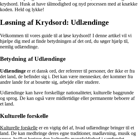
krydsord. Husk at have tålmodighed og nyd processen med at knække
koden. Held og lykke!
Løsning af Krydsord: Udlændinge
Velkommen til vores guide til at løse krydsord! I denne artikel vil vi
hjælpe dig med at finde betydningen af det ord, du søger hjælp til,
nemlig udlændinge.
Betydning af Udlændinge
Udlændinge
er et dansk ord, der refererer til personer, der ikke er fra
det land, de befinder sig i. Det kan være mennesker, der kommer fra
andre lande for at bosætte sig, arbejde eller studere.
Udlændinge kan have forskellige nationaliteter, kulturelle baggrunde
og sprog. De kan også være midlertidige eller permanente beboere af
et land.
Kulturelle forskelle
Kulturelle forskelle
er en vigtig del af, hvad udlændinge bringer til et
land. De kan medbringe deres egne traditioner, madlavning, musik og
sprog, hvilket beriger den kulturelle mangfoldighed i samfundet.