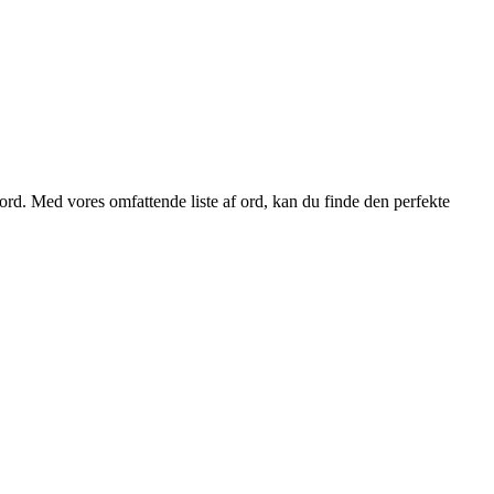
dsord. Med vores omfattende liste af ord, kan du finde den perfekte