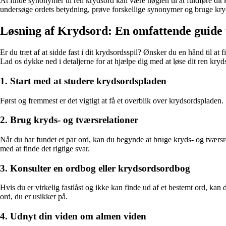
At finde synonymer til ren krydsord kan være nøglen til at fuldføre di
undersøge ordets betydning, prøve forskellige synonymer og bruge kryds
Løsning af Krydsord: En omfattende guide ti
Er du træt af at sidde fast i dit krydsordsspil? Ønsker du en hånd til at
Lad os dykke ned i detaljerne for at hjælpe dig med at løse dit ren kryd
1. Start med at studere krydsordspladen
Først og fremmest er det vigtigt at få et overblik over krydsordspladen. 
2. Brug kryds- og tværsrelationer
Når du har fundet et par ord, kan du begynde at bruge kryds- og tværsrel
med at finde det rigtige svar.
3. Konsulter en ordbog eller krydsordsordbog
Hvis du er virkelig fastlåst og ikke kan finde ud af et bestemt ord, ka
ord, du er usikker på.
4. Udnyt din viden om almen viden