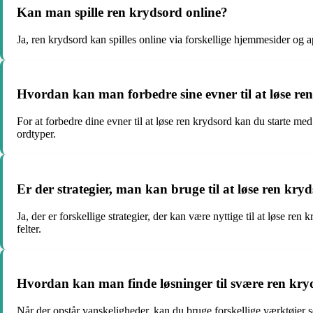
Kan man spille ren krydsord online?
Ja, ren krydsord kan spilles online via forskellige hjemmesider og a
Hvordan kan man forbedre sine evner til at løse re
For at forbedre dine evner til at løse ren krydsord kan du starte med
ordtyper.
Er der strategier, man kan bruge til at løse ren kry
Ja, der er forskellige strategier, der kan være nyttige til at løse re
felter.
Hvordan kan man finde løsninger til svære ren kr
Når der opstår vanskeligheder, kan du bruge forskellige værktøjer s