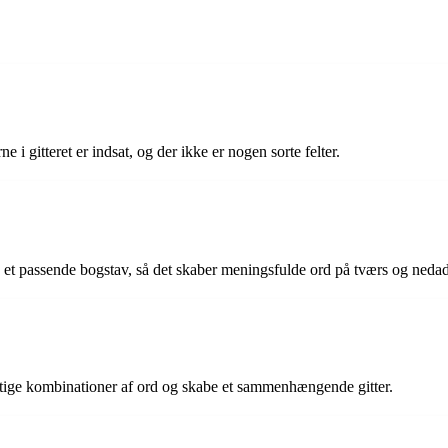
 i gitteret er indsat, og der ikke er nogen sorte felter.
ed et passende bogstav, så det skaber meningsfulde ord på tværs og nedad
rigtige kombinationer af ord og skabe et sammenhængende gitter.