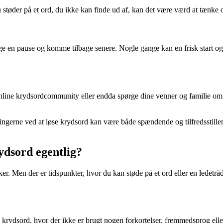
 støder på et ord, du ikke kan finde ud af, kan det være værd at tænke
tage en pause og komme tilbage senere. Nogle gange kan en frisk start og
n online krydsordcommunity eller endda spørge dine venner og familie o
rdringerne ved at løse krydsord kan være både spændende og tilfredsstil
ydsord egentlig?
r. Men der er tidspunkter, hvor du kan støde på et ord eller en ledetråd
ype krydsord, hvor der ikke er brugt nogen forkortelser, fremmedsprog ell