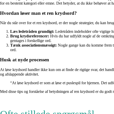
for en bestemt kategori eller emne. Det betyder, at du ikke behøver at 
Hvordan løser man et ren krydsord?
Når du står over for et ren krydsord, er der nogle strategier, du kan brug
Læs ledetråden grundigt:
Ledetråden indeholder ofte vigtige hi
Brug krydsreferencer:
Hvis du har udfyldt nogle af de omkringl
gentages i forskellige ord.
Tænk associationsmæssigt:
Nogle gange kan du komme frem til s
ord.
Husk at nyde processen
At løse krydsord handler ikke kun om at finde de rigtige svar, det han
og afslappende aktivitet.
“At løse krydsord er som at løse et puslespil for hjernen. Det u
Med disse tips og forståelse af betydningen af ren krydsord er du godt rus