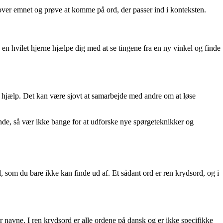
 over emnet og prøve at komme på ord, der passer ind i konteksten.
 en hvilet hjerne hjælpe dig med at se tingene fra en ny vinkel og finde
m hjælp. Det kan være sjovt at samarbejde med andre om at løse
lende, så vær ikke bange for at udforske nye spørgeteknikker og
, som du bare ikke kan finde ud af. Et sådant ord er ren krydsord, og i
er navne. I ren krydsord er alle ordene på dansk og er ikke specifikke