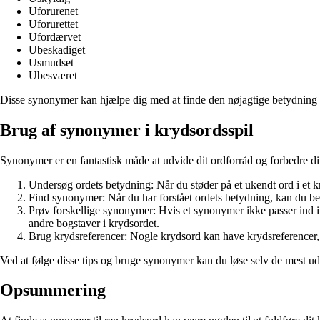
Uforurenet
Uforurettet
Ufordærvet
Ubeskadiget
Usmudset
Ubesværet
Disse synonymer kan hjælpe dig med at finde den nøjagtige betydning a
Brug af synonymer i krydsordsspil
Synonymer er en fantastisk måde at udvide dit ordforråd og forbedre di
Undersøg ordets betydning: Når du støder på et ukendt ord i et kry
Find synonymer: Når du har forstået ordets betydning, kan du b
Prøv forskellige synonymer: Hvis et synonymer ikke passer ind 
andre bogstaver i krydsordet.
Brug krydsreferencer: Nogle krydsord kan have krydsreferencer, h
Ved at følge disse tips og bruge synonymer kan du løse selv de mest u
Opsummering