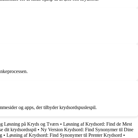
tankeprocessen.
emmesider og apps, der tilbyder krydsordspuslespil.
og Løsning på Kryds og Tværs
•
Løsning af Krydsord: Find de Mest
se dit krydsordsspil
•
Ny Version Krydsord: Find Synonymer til Dine
ag
•
Løsning af Krydsord: Find Synonymer til Prenter Krydsord
•