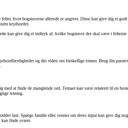
 de felter, hvor bogstaverne allerede er angivet. Disse kan give dig et g
nnem krydsordet.
. Dette kan give dig et indtryk af, hvilke bogstaver der skal være i felter
 krydsordfærdigheder og din viden om forskellige emner. Brug din parat
.
ig med at finde de manglende ord. Temaet kan være relateret til en bes
gtige retning.
sidder fast. Spørge familie eller venner om deres input kan give dig no
 kan finde svaret.