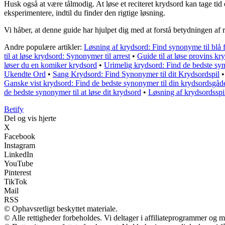
Husk også at være tålmodig. At løse et reciteret krydsord kan tage tid
eksperimentere, indtil du finder den rigtige løsning.
Vi håber, at denne guide har hjulpet dig med at forstå betydningen af r
Andre populære artikler:
Løsning af krydsord: Find synonyme til blå 
til at løse krydsord: Synonymer til arrest
•
Guide til at løse provins k
løser du en komiker krydsord
•
Urimelig krydsord: Find de bedste sy
Ukendte Ord
•
Sang Krydsord: Find Synonymer til dit Krydsordspil
Ganske vist krydsord: Find de bedste synonymer til din krydsordsgåd
de bedste synonymer til at løse dit krydsord
•
Løsning af krydsordsspi
B
etify
Del og vis hjerte
X
Facebook
Instagram
LinkedIn
YouTube
Pinterest
TikTok
Mail
RSS
© Ophavsretligt beskyttet materiale.
© Alle rettigheder forbeholdes. Vi deltager i affiliateprogrammer og m