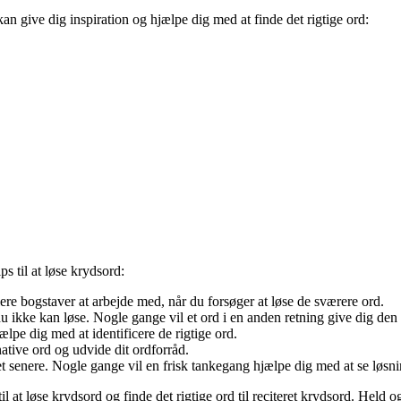
an give dig inspiration og hjælpe dig med at finde det rigtige ord:
s til at løse krydsord:
lere bogstaver at arbejde med, når du forsøger at løse de sværere ord.
 du ikke kan løse. Nogle gange vil et ord i en anden retning give dig den
lpe dig med at identificere de rigtige ord.
ative ord og udvide dit ordforråd.
et senere. Nogle gange vil en frisk tankegang hjælpe dig med at se løsn
at løse krydsord og finde det rigtige ord til reciteret krydsord. Held o