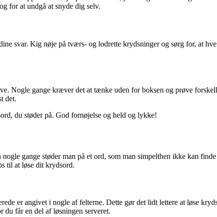
g for at undgå at snyde dig selv.
 dine svar. Kig nøje på tværs- og lodrette krydsninger og sørg for, at hv
e. Nogle gange kræver det at tænke uden for boksen og prøve forskelli
t det.
ydsord, du støder på. God fornøjelse og held og lykke!
 nogle gange støder man på et ord, som man simpelthen ikke kan finde lø
 til at løse dit krydsord.
ede er angivet i nogle af felterne. Dette gør det lidt lettere at løse kry
 du får en del af løsningen serveret.