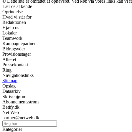
© Dette site er omfattet af ophavsret. Ved køb via vores links kan vi
Lær os at kende
Oprindelse
Hvad vi står for
Redaktionen
Hjælp os
Lokaler
Teamwork
Kampagnepartner
Bidragsyder
Provisionstager
Allieret
Pressekontakt
Ring
Navigationslinks
Sitemap
Opslag
Dataarkiv
Skrivehjørne
Abonnementsstrøm
Betify.dk
Net Web
partner@netweb.dk
Kategorier