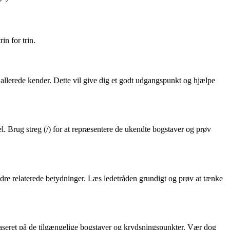
in for trin.
u allerede kender. Dette vil give dig et godt udgangspunkt og hjælpe
. Brug streg (/) for at repræsentere de ukendte bogstaver og prøv
ndre relaterede betydninger. Læs ledetråden grundigt og prøv at tænke
 baseret på de tilgængelige bogstaver og krydsningspunkter. Vær dog