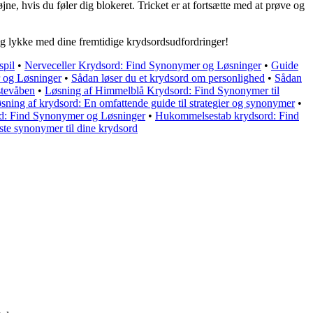
ne, hvis du føler dig blokeret. Tricket er at fortsætte med at prøve og
ld og lykke med dine fremtidige krydsordsudfordringer!
spil
•
Nerveceller Krydsord: Find Synonymer og Løsninger
•
Guide
 og Løsninger
•
Sådan løser du et krydsord om personlighed
•
Sådan
stevåben
•
Løsning af Himmelblå Krydsord: Find Synonymer til
sning af krydsord: En omfattende guide til strategier og synonymer
•
: Find Synonymer og Løsninger
•
Hukommelsestab krydsord: Find
te synonymer til dine krydsord