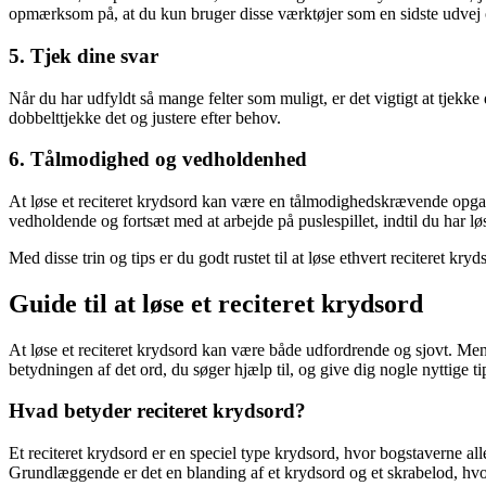
opmærksom på, at du kun bruger disse værktøjer som en sidste udvej o
5. Tjek dine svar
Når du har udfyldt så mange felter som muligt, er det vigtigt at tjekke
dobbelttjekke det og justere efter behov.
6. Tålmodighed og vedholdenhed
At løse et reciteret krydsord kan være en tålmodighedskrævende opgav
vedholdende og fortsæt med at arbejde på puslespillet, indtil du har løs
Med disse trin og tips er du godt rustet til at løse ethvert reciteret kr
Guide til at løse et reciteret krydsord
At løse et reciteret krydsord kan være både udfordrende og sjovt. Men
betydningen af det ord, du søger hjælp til, og give dig nogle nyttige tips
Hvad betyder reciteret krydsord?
Et reciteret krydsord er en speciel type krydsord, hvor bogstaverne aller
Grundlæggende er det en blanding af et krydsord og et skrabelod, hvor