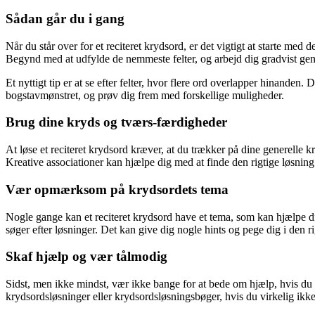
Sådan går du i gang
Når du står over for et reciteret krydsord, er det vigtigt at starte med
Begynd med at udfylde de nemmeste felter, og arbejd dig gradvist ge
Et nyttigt tip er at se efter felter, hvor flere ord overlapper hinanden
bogstavmønstret, og prøv dig frem med forskellige muligheder.
Brug dine kryds og tværs-færdigheder
At løse et reciteret krydsord kræver, at du trækker på dine generelle
Kreative associationer kan hjælpe dig med at finde den rigtige løsning
Vær opmærksom på krydsordets tema
Nogle gange kan et reciteret krydsord have et tema, som kan hjælpe d
søger efter løsninger. Det kan give dig nogle hints og pege dig i den ri
Skaf hjælp og vær tålmodig
Sidst, men ikke mindst, vær ikke bange for at bede om hjælp, hvis du 
krydsordsløsninger eller krydsordsløsningsbøger, hvis du virkelig ikke