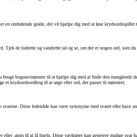
r en omfattende guide, der vil hjælpe dig med at løse krydsordsspillet tr
 ord. Tjek de lodrette og vandrette tal og se, om der er nogen ord, som d
u bruge bogstavmønstre til at hjælpe dig med at finde den manglende del
e et krydsordsordbog til at søge efter ord, der passer til mønstret.
nde svarene. Disse ledetråde kan være synonyme med svaret eller have a
r eller -apps til at få hjælp. Disse værktøjer kan generere mulige svar