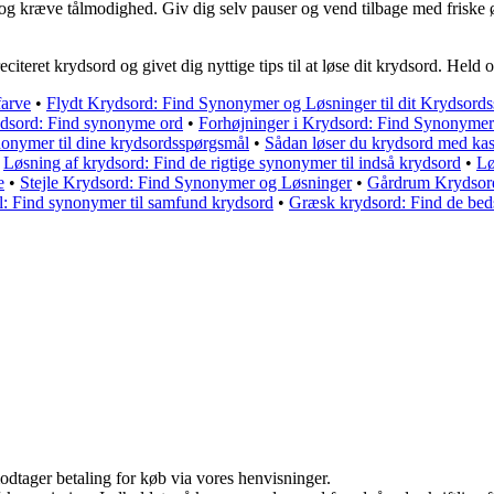
 og kræve tålmodighed. Giv dig selv pauser og vend tilbage med friske øj
eciteret krydsord og givet dig nyttige tips til at løse dit krydsord. He
farve
•
Flydt Krydsord: Find Synonymer og Løsninger til dit Krydsords
rydsord: Find synonyme ord
•
Forhøjninger i Krydsord: Find Synonymer
nonymer til dine krydsordsspørgsmål
•
Sådan løser du krydsord med ka
•
Løsning af krydsord: Find de rigtige synonymer til indså krydsord
•
Lø
e
•
Stejle Krydsord: Find Synonymer og Løsninger
•
Gårdrum Krydsord
l: Find synonymer til samfund krydsord
•
Græsk krydsord: Find de beds
odtager betaling for køb via vores henvisninger.