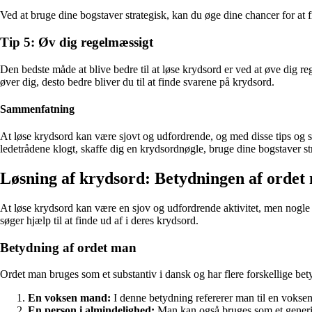
Ved at bruge dine bogstaver strategisk, kan du øge dine chancer for at 
Tip 5: Øv dig regelmæssigt
Den bedste måde at blive bedre til at løse krydsord er ved at øve dig r
øver dig, desto bedre bliver du til at finde svarene på krydsord.
Sammenfatning
At løse krydsord kan være sjovt og udfordrende, og med disse tips og st
ledetrådene klogt, skaffe dig en krydsordnøgle, bruge dine bogstaver st
Løsning af krydsord: Betydningen af ordet
At løse krydsord kan være en sjov og udfordrende aktivitet, men nogle 
søger hjælp til at finde ud af i deres krydsord.
Betydning af ordet man
Ordet man bruges som et substantiv i dansk og har flere forskellige b
En voksen mand:
I denne betydning refererer man til en voksen 
En person i almindelighed:
Man kan også bruges som et generisk