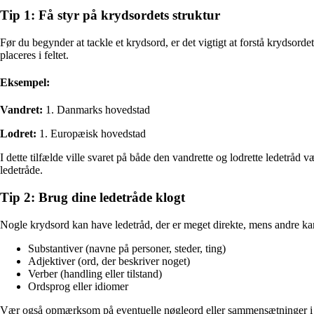
Tip 1: Få styr på krydsordets struktur
Før du begynder at tackle et krydsord, er det vigtigt at forstå krydsorde
placeres i feltet.
Eksempel:
Vandret:
1. Danmarks hovedstad
Lodret:
1. Europæisk hovedstad
I dette tilfælde ville svaret på både den vandrette og lodrette ledetråd 
ledetråde.
Tip 2: Brug dine ledetråde klogt
Nogle krydsord kan have ledetråd, der er meget direkte, mens andre ka
Substantiver (navne på personer, steder, ting)
Adjektiver (ord, der beskriver noget)
Verber (handling eller tilstand)
Ordsprog eller idiomer
Vær også opmærksom på eventuelle nøgleord eller sammensætninger i led