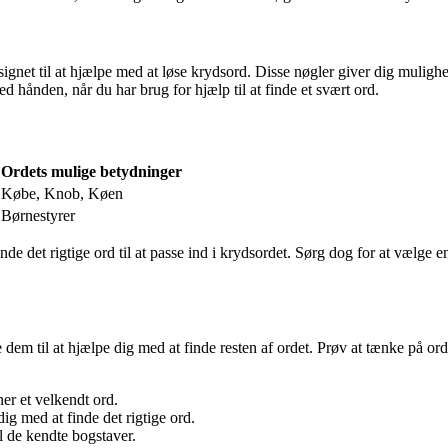
ignet til at hjælpe med at løse krydsord. Disse nøgler giver dig mulighe
ed hånden, når du har brug for hjælp til at finde et svært ord.
Ordets mulige betydninger
Købe, Knob, Køen
Børnestyrer
det rigtige ord til at passe ind i krydsordet. Sørg dog for at vælge en
em til at hjælpe dig med at finde resten af ordet. Prøv at tænke på ord, 
er et velkendt ord.
g med at finde det rigtige ord.
l de kendte bogstaver.