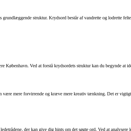
ts grundlæggende struktur. Krydsord består af vandrette og lodrette felte
være København. Ved at forstå krydsordets struktur kan du begynde at iden
n være mere forvirrende og kræve mere kreativ tænkning. Det er vigtig
etrådene, der kan give dig hints om det søgte ord. Ved at analysere le