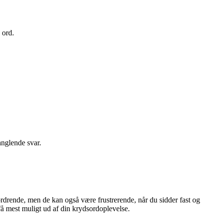
 ord.
anglende svar.
ordrende, men de kan også være frustrerende, når du sidder fast og
 få mest muligt ud af din krydsordoplevelse.