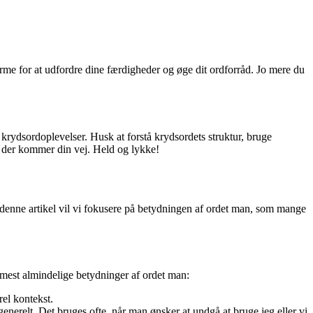
orme for at udfordre dine færdigheder og øge dit ordforråd. Jo mere du
krydsordoplevelser. Husk at forstå krydsordets struktur, bruge
d, der kommer din vej. Held og lykke!
 denne artikel vil vi fokusere på betydningen af ordet man, som mange
 mest almindelige betydninger af ordet man:
rel kontekst.
nerelt. Det bruges ofte, når man ønsker at undgå at bruge jeg eller vi.