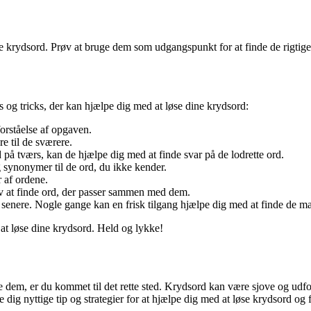
e krydsord. Prøv at bruge dem som udgangspunkt for at finde de rigtige
s og tricks, der kan hjælpe dig med at løse dine krydsord:
orståelse af opgaven.
e til de sværere.
d på tværs, kan de hjælpe dig med at finde svar på de lodrette ord.
g synonymer til de ord, du ikke kender.
 af ordene.
røv at finde ord, der passer sammen med dem.
t senere. Nogle gange kan en frisk tilgang hjælpe dig med at finde de m
 at løse dine krydsord. Held og lykke!
se dem, er du kommet til det rette sted. Krydsord kan være sjove og udf
 dig nyttige tip og strategier for at hjælpe dig med at løse krydsord og