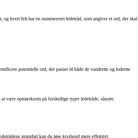
r, og hvert felt har en nummereret ledetråd, som angiver et ord, der skal
tificere potentielle ord, der passer til både de vandrette og lodrette
t at være opmærksom på forskellige typer ledetråde, såsom:
detrådene grundigt kan du løse krydsord mere effektivt.