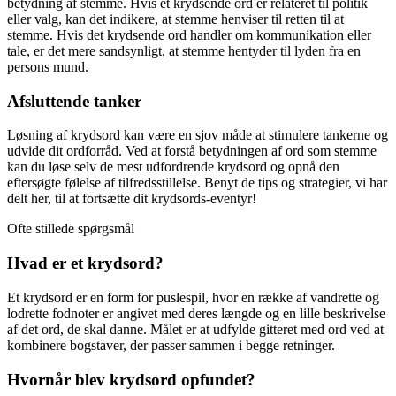
betydning af stemme. Hvis et krydsende ord er relateret til politik
eller valg, kan det indikere, at stemme henviser til retten til at
stemme. Hvis det krydsende ord handler om kommunikation eller
tale, er det mere sandsynligt, at stemme hentyder til lyden fra en
persons mund.
Afsluttende tanker
Løsning af krydsord kan være en sjov måde at stimulere tankerne og
udvide dit ordforråd. Ved at forstå betydningen af ord som stemme
kan du løse selv de mest udfordrende krydsord og opnå den
eftersøgte følelse af tilfredsstillelse. Benyt de tips og strategier, vi har
delt her, til at fortsætte dit krydsords-eventyr!
Ofte stillede spørgsmål
Hvad er et krydsord?
Et krydsord er en form for puslespil, hvor en række af vandrette og
lodrette fodnoter er angivet med deres længde og en lille beskrivelse
af det ord, de skal danne. Målet er at udfylde gitteret med ord ved at
kombinere bogstaver, der passer sammen i begge retninger.
Hvornår blev krydsord opfundet?