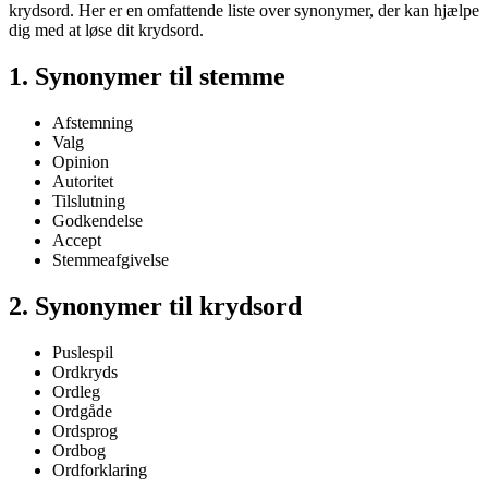
krydsord. Her er en omfattende liste over synonymer, der kan hjælpe
dig med at løse dit krydsord.
1. Synonymer til stemme
Afstemning
Valg
Opinion
Autoritet
Tilslutning
Godkendelse
Accept
Stemmeafgivelse
2. Synonymer til krydsord
Puslespil
Ordkryds
Ordleg
Ordgåde
Ordsprog
Ordbog
Ordforklaring