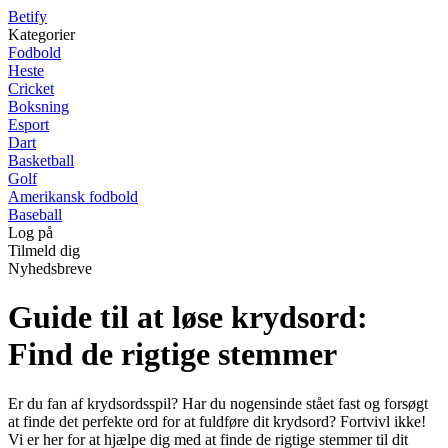
B
etify
Kategorier
Fodbold
Heste
Cricket
Boksning
Esport
Dart
Basketball
Golf
Amerikansk fodbold
Baseball
Log på
Tilmeld dig
Nyhedsbreve
Guide til at løse krydsord:
Find de rigtige stemmer
Er du fan af krydsordsspil? Har du nogensinde stået fast og forsøgt
at finde det perfekte ord for at fuldføre dit krydsord? Fortvivl ikke!
Vi er her for at hjælpe dig med at finde de rigtige stemmer til dit