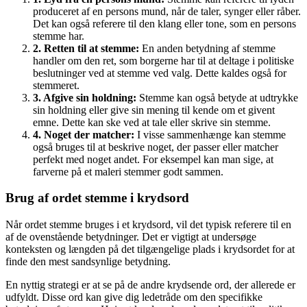
produceret af en persons mund, når de taler, synger eller råber.
Det kan også referere til den klang eller tone, som en persons
stemme har.
2. Retten til at stemme:
En anden betydning af stemme
handler om den ret, som borgerne har til at deltage i politiske
beslutninger ved at stemme ved valg. Dette kaldes også for
stemmeret.
3. Afgive sin holdning:
Stemme kan også betyde at udtrykke
sin holdning eller give sin mening til kende om et givent
emne. Dette kan ske ved at tale eller skrive sin stemme.
4. Noget der matcher:
I visse sammenhænge kan stemme
også bruges til at beskrive noget, der passer eller matcher
perfekt med noget andet. For eksempel kan man sige, at
farverne på et maleri stemmer godt sammen.
Brug af ordet stemme i krydsord
Når ordet stemme bruges i et krydsord, vil det typisk referere til en
af de ovenstående betydninger. Det er vigtigt at undersøge
konteksten og længden på det tilgængelige plads i krydsordet for at
finde den mest sandsynlige betydning.
En nyttig strategi er at se på de andre krydsende ord, der allerede er
udfyldt. Disse ord kan give dig ledetråde om den specifikke