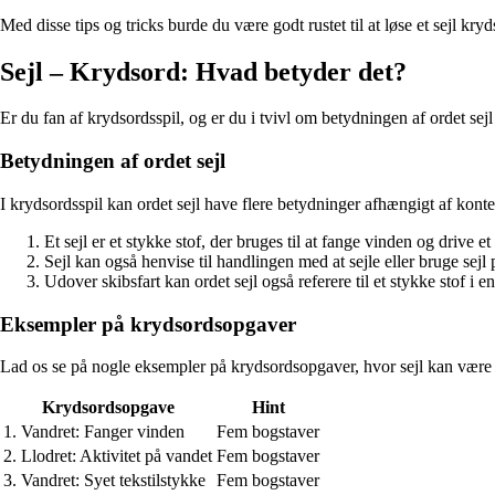
Med disse tips og tricks burde du være godt rustet til at løse et sejl kry
Sejl – Krydsord: Hvad betyder det?
Er du fan af krydsordsspil, og er du i tvivl om betydningen af ordet sej
Betydningen af ordet sejl
I krydsordsspil kan ordet sejl have flere betydninger afhængigt af kont
Et sejl er et stykke stof, der bruges til at fange vinden og drive e
Sejl kan også henvise til handlingen med at sejle eller bruge sejl
Udover skibsfart kan ordet sejl også referere til et stykke stof 
Eksempler på krydsordsopgaver
Lad os se på nogle eksempler på krydsordsopgaver, hvor sejl kan være 
Krydsordsopgave
Hint
1. Vandret: Fanger vinden
Fem bogstaver
2. Llodret: Aktivitet på vandet
Fem bogstaver
3. Vandret: Syet tekstilstykke
Fem bogstaver