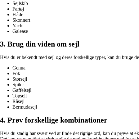
Sejlskib
Fartøj
Flåde
Skonnert
Yacht
Galease
3. Brug din viden om sejl
Hvis du er bekendt med sejl og deres forskellige typer, kan du bruge denn
Genua
Fok
Storsejl
Spiler
Gaffelsejl
Topsejl
Råsejl
Bermudasejl
4. Prøv forskellige kombinationer
Hvis du stadig har svært ved at finde det rigtige ord, kan du prøve at 
Det kan være nyttigt at skrive alle de mulige kombinationer ned for at 