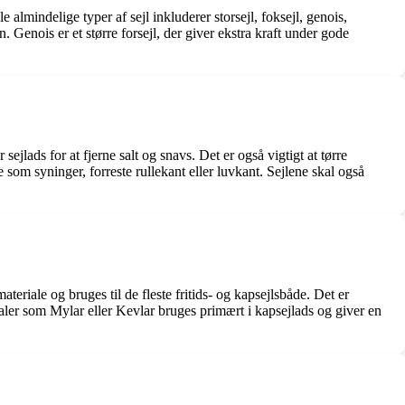
 almindelige typer af sejl inkluderer storsejl, foksejl, genois,
en. Genois er et større forsejl, der giver ekstra kraft under gode
ejlads for at fjerne salt og snavs. Det er også vigtigt at tørre
e som syninger, forreste rullekant eller luvkant. Sejlene skal også
eriale og bruges til de fleste fritids- og kapsejlsbåde. Det er
erialer som Mylar eller Kevlar bruges primært i kapsejlads og giver en