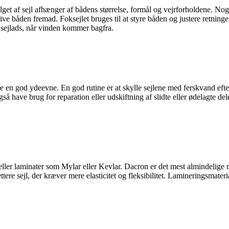
lget af sejl afhænger af bådens størrelse, formål og vejrforholdene. Nogle
 drive båden fremad. Foksejlet bruges til at styre båden og justere retning
d sejlads, når vinden kommer bagfra.
re en god ydeevne. En god rutine er at skylle sejlene med ferskvand efter s
å have brug for reparation eller udskiftning af slidte eller ødelagte del
ller laminater som Mylar eller Kevlar. Dacron er det mest almindelige mat
lettere sejl, der kræver mere elasticitet og fleksibilitet. Lamineringsmat