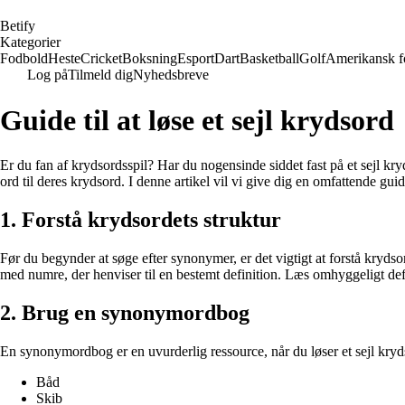
B
etify
Kategorier
Fodbold
Heste
Cricket
Boksning
Esport
Dart
Basketball
Golf
Amerikansk f
Log på
Tilmeld dig
Nyhedsbreve
Guide til at løse et sejl krydsord
Er du fan af krydsordsspil? Har du nogensinde siddet fast på et sejl kry
ord til deres krydsord. I denne artikel vil vi give dig en omfattende gui
1. Forstå krydsordets struktur
Før du begynder at søge efter synonymer, er det vigtigt at forstå krydsor
med numre, der henviser til en bestemt definition. Læs omhyggeligt defin
2. Brug en synonymordbog
En synonymordbog er en uvurderlig ressource, når du løser et sejl kryds
Båd
Skib