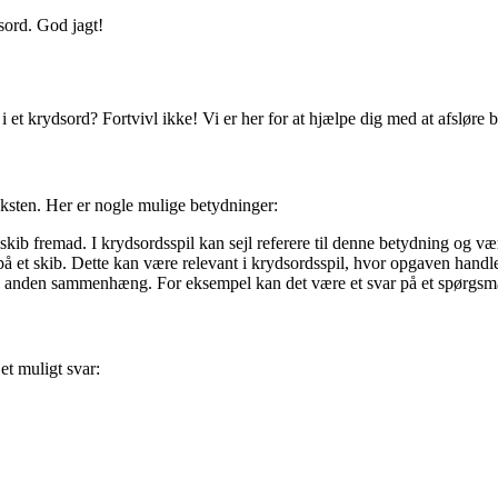
dsord. God jagt!
l i et krydsord? Fortvivl ikke! Vi er her for at hjælpe dig med at afslør
eksten. Her er nogle mulige betydninger:
t skib fremad. I krydsordsspil kan sejl referere til denne betydning og væ
 på et skib. Dette kan være relevant i krydsordsspil, hvor opgaven handle
i en anden sammenhæng. For eksempel kan det være et svar på et spørgsmål
et muligt svar: