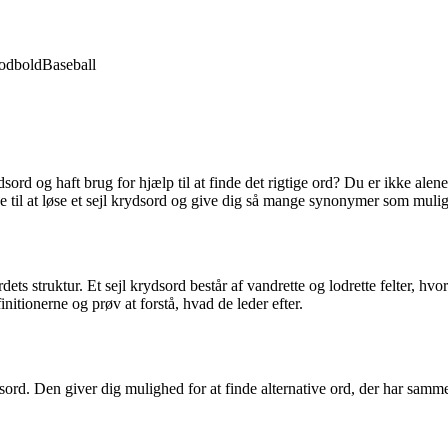
odbold
Baseball
dsord og haft brug for hjælp til at finde det rigtige ord? Du er ikke al
de til at løse et sejl krydsord og give dig så mange synonymer som muligt 
dets struktur. Et sejl krydsord består af vandrette og lodrette felter, hv
itionerne og prøv at forstå, hvad de leder efter.
ord. Den giver dig mulighed for at finde alternative ord, der har samme 