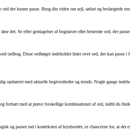
ke ord der kunne passe. Brug din viden om sejl, søfart og beslægtede e
øse det. Se efter gentagelser af bogstaver eller bestemte ord, der pass
dsord ordbog. Disse ordbøger indeholder lister over ord, der kan passe 
dig opdateret med aktuelle begivenheder og trends. Nogle gange indehold
og fortsæt med at prøve forskellige kombinationer af ord, indtil du finde
gisk og passer ind i konteksten af krydsordet, er chancerne for, at det e