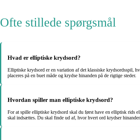
Ofte stillede spørgsmål
Hvad er elliptiske krydsord?
Elliptiske krydsord er en variation af det klassiske krydsordsspil, h
placeres på en buet måde og krydse hinanden på de rigtige steder.
Hvordan spiller man elliptiske krydsord?
For at spille elliptiske krydsord skal du først have en elliptisk rids
skal indsættes. Du skal finde ud af, hvor hvert ord krydser hinande