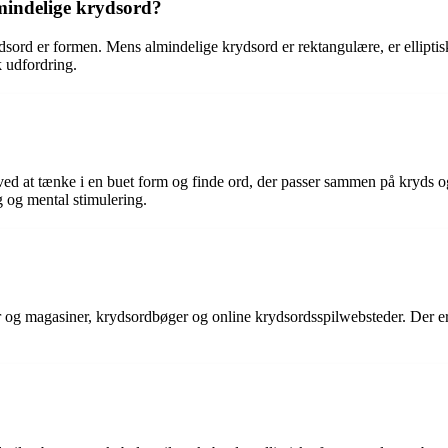
lmindelige krydsord?
sord er formen. Mens almindelige krydsord er rektangulære, er elliptis
 udfordring.
 ved at tænke i en buet form og finde ord, der passer sammen på kryds 
 og mental stimulering.
er og magasiner, krydsordbøger og online krydsordsspilwebsteder. Der er