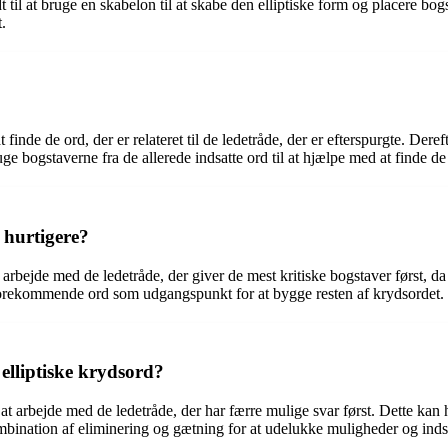
dt til at bruge en skabelon til at skabe den elliptiske form og placere bo
t.
at finde de ord, der er relateret til de ledetråde, der er efterspurgte. D
ge bogstaverne fra de allerede indsatte ord til at hjælpe med at finde de 
d hurtigere?
 at arbejde med de ledetråde, der giver de mest kritiske bogstaver først,
 forekommende ord som udgangspunkt for at bygge resten af krydsordet.
 elliptiske krydsord?
r at arbejde med de ledetråde, der har færre mulige svar først. Dette kan
ombination af eliminering og gætning for at udelukke muligheder og inds