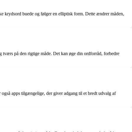
ke krydsord buede og følger en elliptisk form. Dette ændrer måden,
og tværs på den rigtige måde. Det kan øge din ordforråd, forbedre
 også apps tilgængelige, der giver adgang til et bredt udvalg af