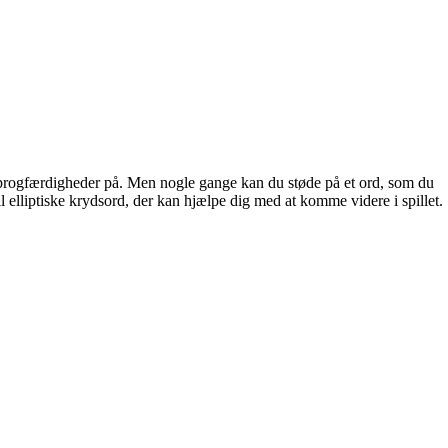
e sprogfærdigheder på. Men nogle gange kan du støde på et ord, som du
l elliptiske krydsord, der kan hjælpe dig med at komme videre i spillet.