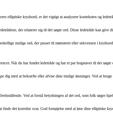
deres elliptiske krydsord, er det vigtigt at analysere konteksten og ledet
 ledetrådene, der relaterer sig til det søgte ord. Disse ledetråde kan giv
rskellige mulige ord, der passer til mønsteret eller sekvensen i krydsord
erencer. Når du har fundet ledetråde og har et par bogstaver til det søgt
pe dig med at bekræfte eller afvise dine mulige løsninger. Ved at bruge d
edsstillende. Ved at forstå betydningen af det ord, som folk søger hjælp 
t finde det korrekte svar. God fornøjelse med at løse dine elliptiske kry