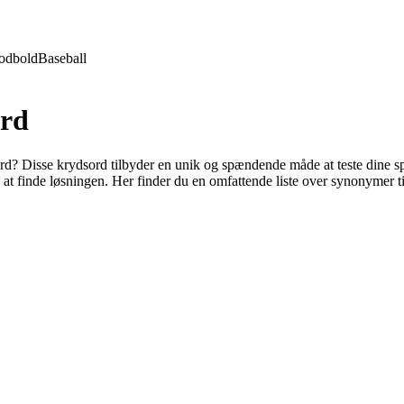
odbold
Baseball
ord
ydsord? Disse krydsord tilbyder en unik og spændende måde at teste din
d at finde løsningen. Her finder du en omfattende liste over synonymer ti