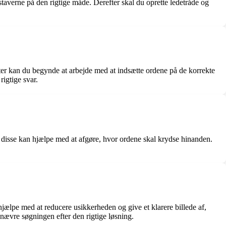
gstaverne på den rigtige måde. Derefter skal du oprette ledetråde og
erefter kan du begynde at arbejde med at indsætte ordene på de korrekte
rigtige svar.
 da disse kan hjælpe med at afgøre, hvor ordene skal krydse hinanden.
 hjælpe med at reducere usikkerheden og give et klarere billede af,
nævre søgningen efter den rigtige løsning.