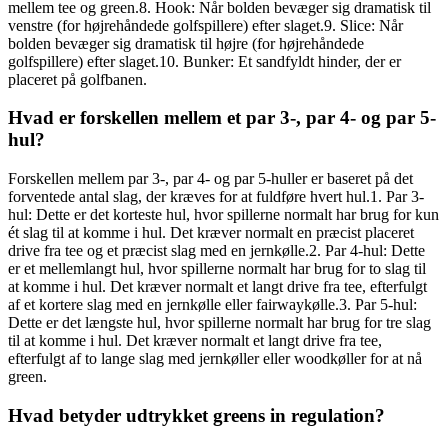
mellem tee og green.8. Hook: Når bolden bevæger sig dramatisk til
venstre (for højrehåndede golfspillere) efter slaget.9. Slice: Når
bolden bevæger sig dramatisk til højre (for højrehåndede
golfspillere) efter slaget.10. Bunker: Et sandfyldt hinder, der er
placeret på golfbanen.
Hvad er forskellen mellem et par 3-, par 4- og par 5-
hul?
Forskellen mellem par 3-, par 4- og par 5-huller er baseret på det
forventede antal slag, der kræves for at fuldføre hvert hul.1. Par 3-
hul: Dette er det korteste hul, hvor spillerne normalt har brug for kun
ét slag til at komme i hul. Det kræver normalt en præcist placeret
drive fra tee og et præcist slag med en jernkølle.2. Par 4-hul: Dette
er et mellemlangt hul, hvor spillerne normalt har brug for to slag til
at komme i hul. Det kræver normalt et langt drive fra tee, efterfulgt
af et kortere slag med en jernkølle eller fairwaykølle.3. Par 5-hul:
Dette er det længste hul, hvor spillerne normalt har brug for tre slag
til at komme i hul. Det kræver normalt et langt drive fra tee,
efterfulgt af to lange slag med jernkøller eller woodkøller for at nå
green.
Hvad betyder udtrykket greens in regulation?