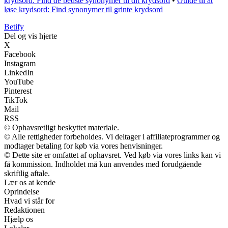
krydsord: Find de bedste synonymer til dit krydsord
•
Guide til at
løse krydsord: Find synonymer til grinte krydsord
B
etify
Del og vis hjerte
X
Facebook
Instagram
LinkedIn
YouTube
Pinterest
TikTok
Mail
RSS
© Ophavsretligt beskyttet materiale.
© Alle rettigheder forbeholdes. Vi deltager i affiliateprogrammer og
modtager betaling for køb via vores henvisninger.
© Dette site er omfattet af ophavsret. Ved køb via vores links kan vi
få kommission. Indholdet må kun anvendes med forudgående
skriftlig aftale.
Lær os at kende
Oprindelse
Hvad vi står for
Redaktionen
Hjælp os