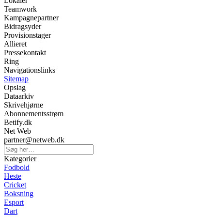
Lokaler
Teamwork
Kampagnepartner
Bidragsyder
Provisionstager
Allieret
Pressekontakt
Ring
Navigationslinks
Sitemap
Opslag
Dataarkiv
Skrivehjørne
Abonnementsstrøm
Betify.dk
Net Web
partner@netweb.dk
Kategorier
Fodbold
Heste
Cricket
Boksning
Esport
Dart