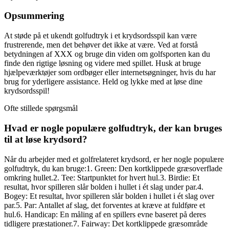
Opsummering
At støde på et ukendt golfudtryk i et krydsordsspil kan være
frustrerende, men det behøver det ikke at være. Ved at forstå
betydningen af XXX og bruge din viden om golfsporten kan du
finde den rigtige løsning og videre med spillet. Husk at bruge
hjælpeværktøjer som ordbøger eller internetsøgninger, hvis du har
brug for yderligere assistance. Held og lykke med at løse dine
krydsordsspil!
Ofte stillede spørgsmål
Hvad er nogle populære golfudtryk, der kan bruges
til at løse krydsord?
Når du arbejder med et golfrelateret krydsord, er her nogle populære
golfudtryk, du kan bruge:1. Green: Den kortklippede græsoverflade
omkring hullet.2. Tee: Startpunktet for hvert hul.3. Birdie: Et
resultat, hvor spilleren slår bolden i hullet i ét slag under par.4.
Bogey: Et resultat, hvor spilleren slår bolden i hullet i ét slag over
par.5. Par: Antallet af slag, det forventes at kræve at fuldføre et
hul.6. Handicap: En måling af en spillers evne baseret på deres
tidligere præstationer.7. Fairway: Det kortklippede græsområde