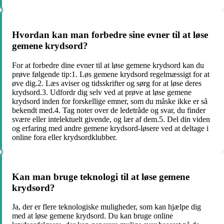
Hvordan kan man forbedre sine evner til at løse
gemene krydsord?
For at forbedre dine evner til at løse gemene krydsord kan du
prøve følgende tip:1. Løs gemene krydsord regelmæssigt for at
øve dig.2. Læs aviser og tidsskrifter og sørg for at løse deres
krydsord.3. Udfordr dig selv ved at prøve at løse gemene
krydsord inden for forskellige emner, som du måske ikke er så
bekendt med.4. Tag noter over de ledetråde og svar, du finder
svære eller intelektuelt givende, og lær af dem.5. Del din viden
og erfaring med andre gemene krydsord-løsere ved at deltage i
online fora eller krydsordklubber.
Kan man bruge teknologi til at løse gemene
krydsord?
Ja, der er flere teknologiske muligheder, som kan hjælpe dig
med at løse gemene krydsord. Du kan bruge online