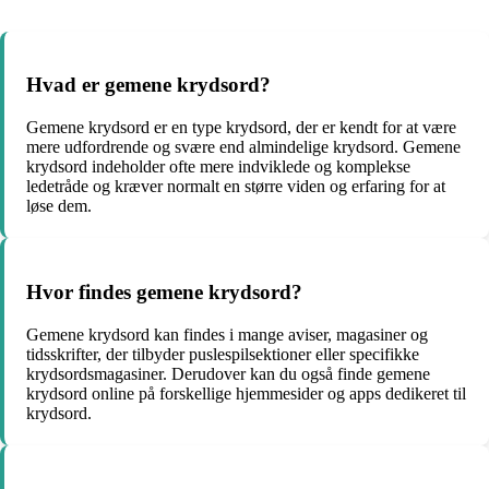
Hvad er gemene krydsord?
Gemene krydsord er en type krydsord, der er kendt for at være
mere udfordrende og svære end almindelige krydsord. Gemene
krydsord indeholder ofte mere indviklede og komplekse
ledetråde og kræver normalt en større viden og erfaring for at
løse dem.
Hvor findes gemene krydsord?
Gemene krydsord kan findes i mange aviser, magasiner og
tidsskrifter, der tilbyder puslespilsektioner eller specifikke
krydsordsmagasiner. Derudover kan du også finde gemene
krydsord online på forskellige hjemmesider og apps dedikeret til
krydsord.