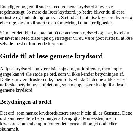
Endelig er nøglen til succes med gemene krydsord at øve sig
regelmæssigt. Jo mere du løser krydsord, jo bedre bliver du til at se
mønstre og finde de rigtige svar. Sæt tid af til at løse krydsord hver dag
eller uge, og du vil snart se en forbedring i dine færdigheder.
Så nu er det tid til at tage fat på de gemene krydsord og vise, hvad du
er lavet af! Med disse tips og strategier vil du være godt rustet til at løse
selv de mest udfordrende krydsord.
Guide til at løse gemene krydsord
At løse krydsord kan være både sjovt og udfordrende, men nogle
gange kan vi alle støde på ord, som vi ikke kender betydningen af.
Dette kan være frustrerende, men fortvivl ikke! I denne artikel vil vi
udforske betydningen af det ord, som mange søger hjælp til at løse i
gemene krydsord.
Betydningen af ordet
Det ord, som mange krydsordsløsere søger hjælp til, er
Gemene
. Dette
ord kan have flere betydninger afhængigt af konteksten, men i
krydsordsammenhæng refererer det normalt til noget ondt eller
skummelt.