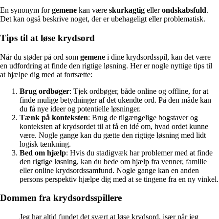
En synonym for
gemene
kan være
skurkagtig
eller
ondskabsfuld
.
Det kan også beskrive noget, der er ubehageligt eller problematisk.
Tips til at løse krydsord
Når du støder på ord som
gemene
i dine krydsordsspil, kan det være
en udfordring at finde den rigtige løsning. Her er nogle nyttige tips til
at hjælpe dig med at fortsætte:
Brug ordbøger
: Tjek ordbøger, både online og offline, for at
finde mulige betydninger af det ukendte ord. På den måde kan
du få nye ideer og potentielle løsninger.
Tænk på konteksten
: Brug de tilgængelige bogstaver og
konteksten af krydsordet til at få en idé om, hvad ordet kunne
være. Nogle gange kan du gætte den rigtige løsning med lidt
logisk tænkning.
Bed om hjælp
: Hvis du stadigvæk har problemer med at finde
den rigtige løsning, kan du bede om hjælp fra venner, familie
eller online krydsordssamfund. Nogle gange kan en anden
persons perspektiv hjælpe dig med at se tingene fra en ny vinkel.
Dommen fra krydsordsspillere
Jeg har altid fundet det svært at løse krydsord, især når jeg