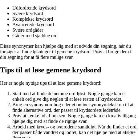
Udfordrende krydsord
Svære krydsord
Komplekse krydsord
Avancerede krydsord
Svære ordgåder
Gåder med sjældne ord
Disse synonymer kan hjælpe dig med at udvide din søgning, når du
forsøger at finde løsninger til gemene krydsord. Prøv at bruge dem i
din søgning for at få flere mulige svar.
Tips til at løse gemene krydsord
Her er nogle nyttige tips til at løse gemene krydsord:
Start med at finde de nemme ord først. Nogle gange kan et
enkelt ord give dig nøglen til at løse resten af krydsordet.
Brug en synonymordbog eller et online synonymleksikon til at
finde alternative ord, der passer til krydsordets ledetråde.
Prøv at tænke ud af boksen. Nogle gange kan en kreativ tilgang
hjælpe dig med at finde de rigtige svar.
Arbejd med kryds- og tværodene samtidigt. Når du finder et ord,
der passer både vandret og lodret, kan det hjælpe med at afsløre
flere svar.